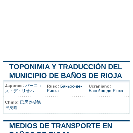
TOPONIMIA Y TRADUCCIÓN DEL
MUNICIPIO DE BAÑOS DE RIOJA
Japonés:
バーニョ
Ruso:
Баньос-де-
Ucraniano:
Риоха
Баньйос-де-Ріоха
ス・デ・リオハ
Chino:
巴尼奥斯德
里奥哈
MEDIOS DE TRANSPORTE EN