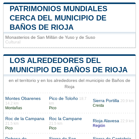
PATRIMONIOS MUNDIALES
CERCA DEL MUNICIPIO DE
BAÑOS DE RIOJA
Monasterios de San Millán de Yuso y de Suso
Cultural
LOS ALREDEDORES DEL
MUNICIPIO DE BAÑOS DE RIOJA
en el territorio y en los alrededores del municipio de Baños de
Rioja
Montes Obarenes
Pico de Toloño
18.7
Sierra Portilla
20.9 km
14.2 km
km
Cresta
Montañas
Pico
Roc de la Campana
Roc la Campane
Rioja Alavesa
22.9 km
21.5 km
21.5 km
Región
Pico
Pico
Dehesa de
Sierra de San
Sierra de Cantabria