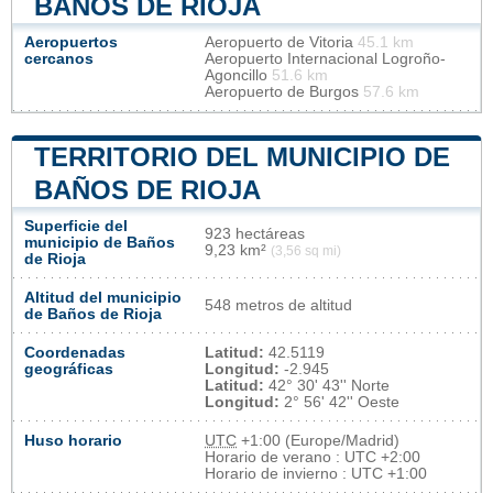
BAÑOS DE RIOJA
Aeropuertos
Aeropuerto de Vitoria
45.1 km
cercanos
Aeropuerto Internacional Logroño-
Agoncillo
51.6 km
Aeropuerto de Burgos
57.6 km
TERRITORIO DEL MUNICIPIO DE
BAÑOS DE RIOJA
Superficie del
923 hectáreas
municipio de Baños
9,23 km²
(3,56 sq mi)
de Rioja
Altitud del municipio
548 metros de altitud
de Baños de Rioja
Coordenadas
Latitud:
42.5119
geográficas
Longitud:
-2.945
Latitud:
42° 30' 43'' Norte
Longitud:
2° 56' 42'' Oeste
Huso horario
UTC
+1:00 (Europe/Madrid)
Horario de verano : UTC +2:00
Horario de invierno : UTC +1:00