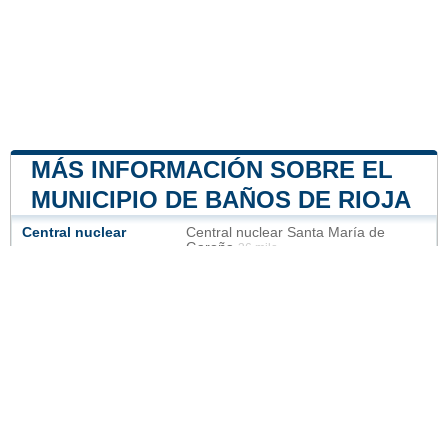
MÁS INFORMACIÓN SOBRE EL
MUNICIPIO DE BAÑOS DE RIOJA
Central nuclear
Central nuclear Santa María de
Garoña
36 mile
Nuestro sitio no está afiliado ni patrocinado por
ninguna entidad gubernamental de España. Somos
una empresa independiente enfocada en brindar
información valiosa a los ciudadanos y residentes del
país.
Menciones legales
|
Actualizar los datos
|
Contacto
|
Ciudades y pueblos del mundo
| Copyright © 2026