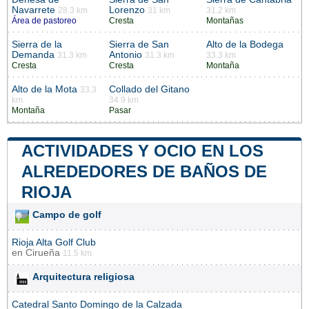
Navarrete
Lorenzo
28.3 km
31 km
31.2 km
Área de pastoreo
Cresta
Montañas
Sierra de la
Sierra de San
Alto de la Bodega
Demanda
Antonio
31.3 km
31.3 km
33.3 km
Cresta
Cresta
Montaña
Alto de la Mota
Collado del Gitano
33.3
km
34.9 km
Montaña
Pasar
ACTIVIDADES Y OCIO EN LOS
ALREDEDORES DE BAÑOS DE
RIOJA
Campo de golf
Rioja Alta Golf Club
en
Cirueña
11.5 km
Arquitectura religiosa
Catedral Santo Domingo de la Calzada