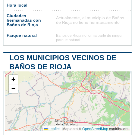
Hora local
Ciudades
Actualmente, el municipio de Baños
hermanadas con
de Rioja no tiene hermanamiento
Baños de Rioja
Parque natural
Baños de Rioja no forma parte de ningún
parque natural
LOS MUNICIPIOS VECINOS DE
BAÑOS DE RIOJA
+
−
Leaflet
|
Map data ©
OpenStreetMap
contributors