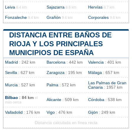
Leiva
Sajazarra
Hervías
8.4 km
8.6 km
8.7 km
Fonzaleche
Grañón
Corporales
9.4 km
9.6 km
9.6 km
DISTANCIA ENTRE BAÑOS DE
RIOJA Y LOS PRINCIPALES
MUNICIPIOS DE ESPAÑA
Madrid
: 242 km
Barcelona
: 442 km
Valencia
: 401 km
Sevilla
: 627 km
Zaragoza
: 195 km
Málaga
: 657 km
Las Palmas de Gran
Murcia
: 527 km
Palma
: 572 km
Canaria
: 1957 km
Bilbao
: 84 km
el
Alicante
: 509 km
Córdoba
: 538 km
más cerca
Valladolid
: 176 km
Vigo
: 476 km
Gijón
: 249 km
Distancia calculada en línea recta