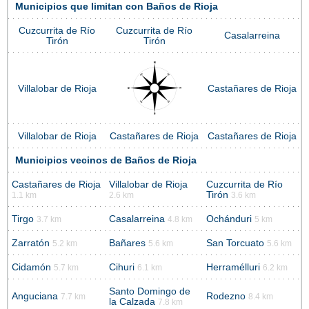
Municipios que limitan con Baños de Rioja
Cuzcurrita de Río
Cuzcurrita de Río
Casalarreina
Tirón
Tirón
Villalobar de Rioja
Castañares de Rioja
Villalobar de Rioja
Castañares de Rioja
Castañares de Rioja
Municipios vecinos de Baños de Rioja
Castañares de Rioja
Villalobar de Rioja
Cuzcurrita de Río
Tirón
1.1 km
2.6 km
3.6 km
Tirgo
Casalarreina
Ochánduri
3.7 km
4.8 km
5 km
Zarratón
Bañares
San Torcuato
5.2 km
5.6 km
5.6 km
Cidamón
Cihuri
Herramélluri
5.7 km
6.1 km
6.2 km
Santo Domingo de
Anguciana
Rodezno
7.7 km
8.4 km
la Calzada
7.8 km