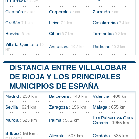
la Calzada
5.6 km
Cidamón
Corporales
Zarratón
6.8 km
7 km
7 km
Grañón
Leiva
Casalarreina
7.1 km
7.1 km
7.4 km
Hervías
Cihuri
Tormantos
8 km
8.7 km
9.2 km
Villarta-Quintana
10
Anguciana
Rodezno
10.3 km
10.3 km
km
DISTANCIA ENTRE VILLALOBAR
DE RIOJA Y LOS PRINCIPALES
MUNICIPIOS DE ESPAÑA
Madrid
: 239 km
Barcelona
: 443 km
Valencia
: 400 km
Sevilla
: 624 km
Zaragoza
: 196 km
Málaga
: 655 km
Las Palmas de Gran
Murcia
: 525 km
Palma
: 572 km
Canaria
: 1955 km
Bilbao
: 86 km
el
Alicante
: 507 km
Córdoba
: 535 km
más cerca