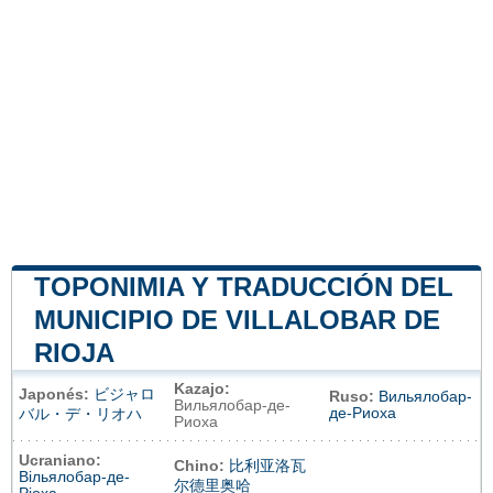
TOPONIMIA Y TRADUCCIÓN DEL
MUNICIPIO DE VILLALOBAR DE
RIOJA
Kazajo:
Japonés:
ビジャロ
Ruso:
Вильялобар-
Вильялобар-де-
де-Риоха
バル・デ・リオハ
Риоха
Ucraniano:
Chino:
比利亚洛瓦
Вільялобар-де-
尔德里奥哈