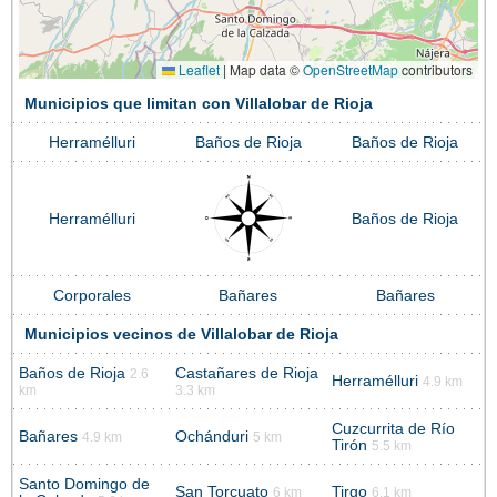
Leaflet
|
Map data ©
OpenStreetMap
contributors
Municipios que limitan con Villalobar de Rioja
Herramélluri
Baños de Rioja
Baños de Rioja
Herramélluri
Baños de Rioja
Corporales
Bañares
Bañares
Municipios vecinos de Villalobar de Rioja
Baños de Rioja
Castañares de Rioja
2.6
Herramélluri
4.9 km
km
3.3 km
Cuzcurrita de Río
Bañares
Ochánduri
4.9 km
5 km
Tirón
5.5 km
Santo Domingo de
San Torcuato
Tirgo
6 km
6.1 km