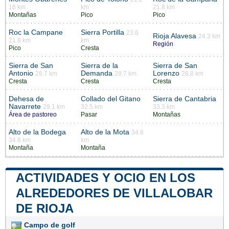
16 km
km
21.8 km
Montañas
Pico
Pico
Roc la Campane
Sierra Portilla
23.6
Rioja Alavesa
24.3 km
21.8 km
km
Región
Pico
Cresta
Sierra de San
Sierra de la
Sierra de San
Antonio
Demanda
Lorenzo
28.7 km
28.7 km
28.8 km
Cresta
Cresta
Cresta
Dehesa de
Collado del Gitano
Sierra de Cantabria
Navarrete
29.1 km
32.5 km
33.3 km
Área de pastoreo
Pasar
Montañas
Alto de la Bodega
Alto de la Mota
34.8
34.8 km
km
Montaña
Montaña
ACTIVIDADES Y OCIO EN LOS
ALREDEDORES DE VILLALOBAR
DE RIOJA
Campo de golf