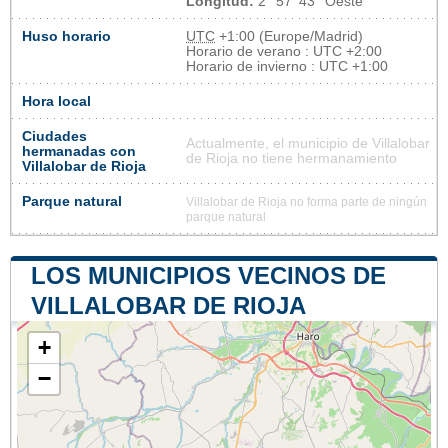
Longitud:
2° 57' 43'' Oeste
Huso horario
UTC
+1:00 (Europe/Madrid)
Horario de verano : UTC +2:00
Horario de invierno : UTC +1:00
Hora local
Ciudades
Actualmente, el municipio de Villalobar
hermanadas con
de Rioja no tiene hermanamiento
Villalobar de Rioja
Parque natural
Villalobar de Rioja no forma parte de ningún
parque natural
LOS MUNICIPIOS VECINOS DE
VILLALOBAR DE RIOJA
+
−