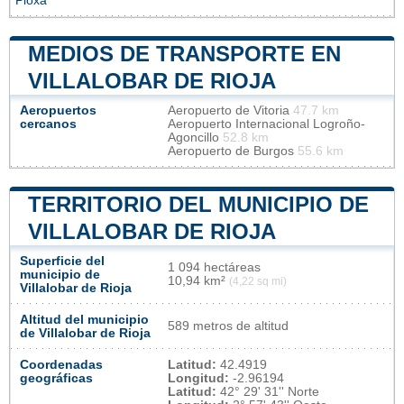
Ріоха
MEDIOS DE TRANSPORTE EN
VILLALOBAR DE RIOJA
Aeropuertos
Aeropuerto de Vitoria
47.7 km
cercanos
Aeropuerto Internacional Logroño-
Agoncillo
52.8 km
Aeropuerto de Burgos
55.6 km
TERRITORIO DEL MUNICIPIO DE
VILLALOBAR DE RIOJA
Superficie del
1 094 hectáreas
municipio de
10,94 km²
(4,22 sq mi)
Villalobar de Rioja
Altitud del municipio
589 metros de altitud
de Villalobar de Rioja
Coordenadas
Latitud:
42.4919
geográficas
Longitud:
-2.96194
Latitud:
42° 29' 31'' Norte