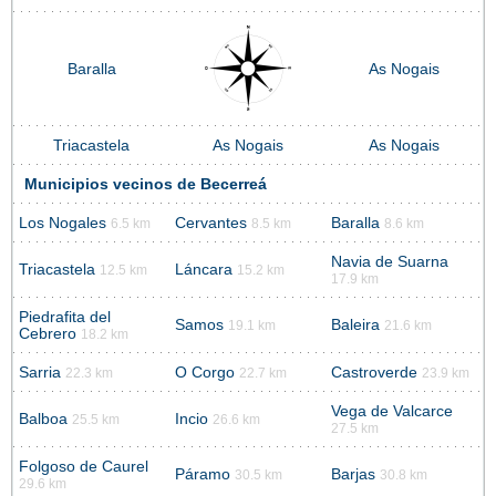
Baralla
As Nogais
Triacastela
As Nogais
As Nogais
Municipios vecinos de Becerreá
Los Nogales
Cervantes
Baralla
6.5 km
8.5 km
8.6 km
Navia de Suarna
Triacastela
Láncara
12.5 km
15.2 km
17.9 km
Piedrafita del
Samos
Baleira
19.1 km
21.6 km
Cebrero
18.2 km
Sarria
O Corgo
Castroverde
22.3 km
22.7 km
23.9 km
Vega de Valcarce
Balboa
Incio
25.5 km
26.6 km
27.5 km
Folgoso de Caurel
Páramo
Barjas
30.5 km
30.8 km
29.6 km