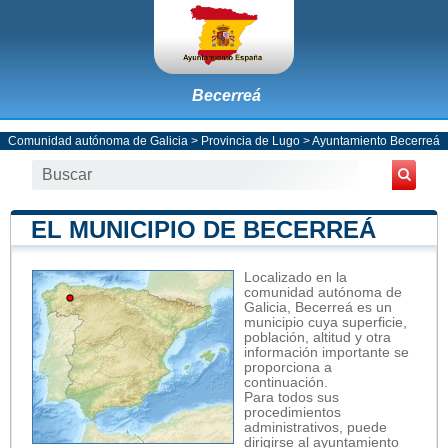
Becerreá
Comunidad autónoma de Galicia
>
Provincia de Lugo
>
Ayuntamiento Becerreá
EL MUNICIPIO DE BECERREÁ
Localizado en la
comunidad autónoma de
Galicia, Becerreá es un
municipio cuya superficie,
población, altitud y otra
información importante se
proporciona a
continuación.
Para todos sus
procedimientos
administrativos, puede
dirigirse al ayuntamiento