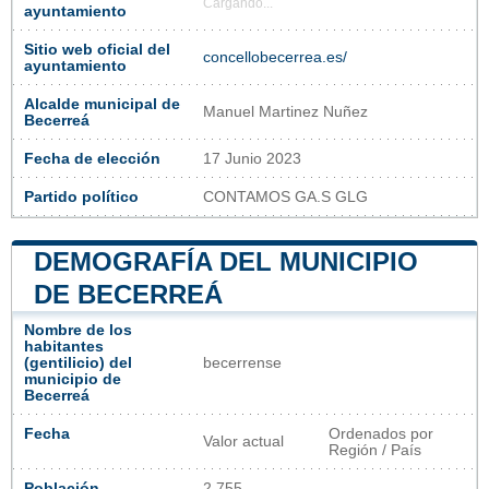
Cargando...
ayuntamiento
Sitio web oficial del
concellobecerrea.es/
ayuntamiento
Alcalde municipal de
Manuel Martinez Nuñez
Becerreá
Fecha de elección
17 Junio 2023
Partido político
CONTAMOS GA.S GLG
DEMOGRAFÍA DEL MUNICIPIO
DE BECERREÁ
Nombre de los
habitantes
(gentilicio) del
becerrense
municipio de
Becerreá
Fecha
Ordenados por
Valor actual
Región / País
Población
2 755