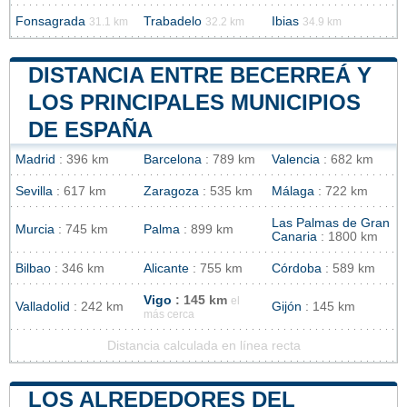
Fonsagrada
Trabadelo
Ibias
31.1 km
32.2 km
34.9 km
DISTANCIA ENTRE BECERREÁ Y
LOS PRINCIPALES MUNICIPIOS
DE ESPAÑA
Madrid
: 396 km
Barcelona
: 789 km
Valencia
: 682 km
Sevilla
: 617 km
Zaragoza
: 535 km
Málaga
: 722 km
Las Palmas de Gran
Murcia
: 745 km
Palma
: 899 km
Canaria
: 1800 km
Bilbao
: 346 km
Alicante
: 755 km
Córdoba
: 589 km
Vigo
: 145 km
el
Valladolid
: 242 km
Gijón
: 145 km
más cerca
Distancia calculada en línea recta
LOS ALREDEDORES DEL