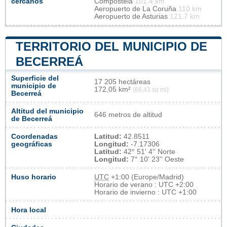
cercanos
Compostela
101.4 km
Aeropuerto de La Coruña
110 km
Aeropuerto de Asturias
121.7 km
TERRITORIO DEL MUNICIPIO DE
BECERREÁ
Superficie del
17 205 hectáreas
municipio de
172,05 km²
(66,43 sq mi)
Becerreá
Altitud del municipio
646 metros de altitud
de Becerreá
Coordenadas
Latitud:
42.8511
geográficas
Longitud:
-7.17306
Latitud:
42° 51' 4'' Norte
Longitud:
7° 10' 23'' Oeste
Huso horario
UTC
+1:00 (Europe/Madrid)
Horario de verano : UTC +2:00
Horario de invierno : UTC +1:00
Hora local