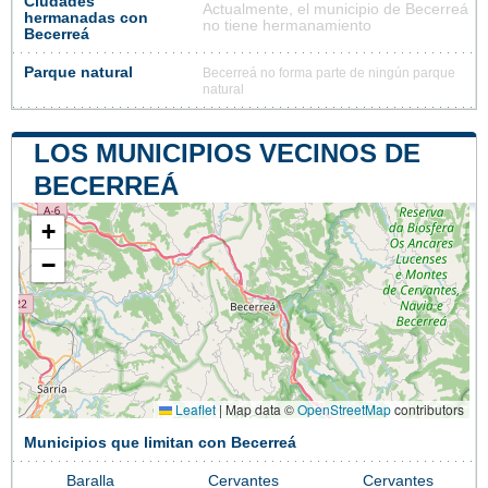
Ciudades
Actualmente, el municipio de Becerreá
hermanadas con
no tiene hermanamiento
Becerreá
Parque natural
Becerreá no forma parte de ningún parque
natural
LOS MUNICIPIOS VECINOS DE
BECERREÁ
+
−
Leaflet
|
Map data ©
OpenStreetMap
contributors
Municipios que limitan con Becerreá
Baralla
Cervantes
Cervantes