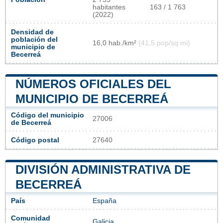
habitantes
163 / 1 763
(2022)
Densidad de
población del
16,0 hab./km²
(41,5 pop/sq mi)
municipio de
Becerreá
NÚMEROS OFICIALES DEL
MUNICIPIO DE BECERREÁ
Código del municipio
27006
de Becerreá
Código postal
27640
DIVISIÓN ADMINISTRATIVA DE
BECERREÁ
País
España
Comunidad
Galicia