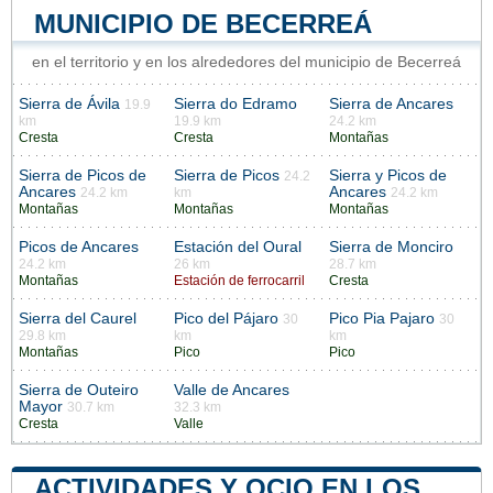
MUNICIPIO DE BECERREÁ
en el territorio y en los alrededores del municipio de Becerreá
Sierra de Ávila
Sierra do Edramo
Sierra de Ancares
19.9
km
19.9 km
24.2 km
Cresta
Cresta
Montañas
Sierra de Picos de
Sierra de Picos
Sierra y Picos de
24.2
Ancares
Ancares
24.2 km
km
24.2 km
Montañas
Montañas
Montañas
Picos de Ancares
Estación del Oural
Sierra de Monciro
24.2 km
26 km
28.7 km
Montañas
Estación de ferrocarril
Cresta
Sierra del Caurel
Pico del Pájaro
Pico Pia Pajaro
30
30
29.8 km
km
km
Montañas
Pico
Pico
Sierra de Outeiro
Valle de Ancares
Mayor
30.7 km
32.3 km
Cresta
Valle
ACTIVIDADES Y OCIO EN LOS