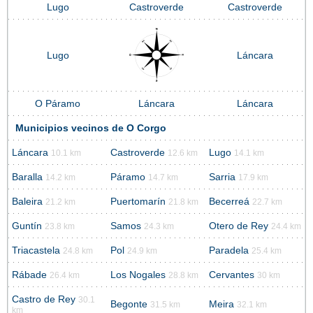
Lugo
Castroverde
Castroverde
Lugo
Láncara
O Páramo
Láncara
Láncara
Municipios vecinos de O Corgo
Láncara
Castroverde
Lugo
10.1 km
12.6 km
14.1 km
Baralla
Páramo
Sarria
14.2 km
14.7 km
17.9 km
Baleira
Puertomarín
Becerreá
21.2 km
21.8 km
22.7 km
Guntín
Samos
Otero de Rey
23.8 km
24.3 km
24.4 km
Triacastela
Pol
Paradela
24.8 km
24.9 km
25.4 km
Rábade
Los Nogales
Cervantes
26.4 km
28.8 km
30 km
Castro de Rey
30.1
Begonte
Meira
31.5 km
32.1 km
km