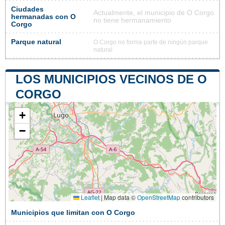
Ciudades
Actualmente, el municipio de O Corgo
hermanadas con O
no tiene hermanamiento
Corgo
Parque natural
O Corgo no forma parte de ningún parque
natural
LOS MUNICIPIOS VECINOS DE O
CORGO
+
−
Leaflet
|
Map data ©
OpenStreetMap
contributors
Municipios que limitan con O Corgo