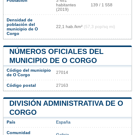
Población
3 481
habitantes
139 / 1 558
(2019)
Densidad de
población del
22,1 hab./km²
(57,3 pop/sq mi)
municipio de O
Corgo
NÚMEROS OFICIALES DEL
MUNICIPIO DE O CORGO
Código del municipio
27014
de O Corgo
Código postal
27163
DIVISIÓN ADMINISTRATIVA DE O
CORGO
País
España
Comunidad
Galicia