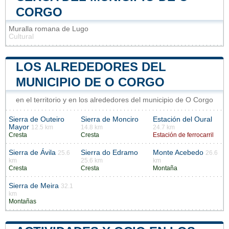
CORGO
Muralla romana de Lugo
Cultural
LOS ALREDEDORES DEL
MUNICIPIO DE O CORGO
en el territorio y en los alrededores del municipio de O Corgo
Sierra de Outeiro
Sierra de Monciro
Estación del Oural
Mayor
12.5 km
14.8 km
24.7 km
Cresta
Cresta
Estación de ferrocarril
Sierra de Ávila
Sierra do Edramo
Monte Acebedo
25.6
26.6
km
25.6 km
km
Cresta
Cresta
Montaña
Sierra de Meira
32.1
km
Montañas