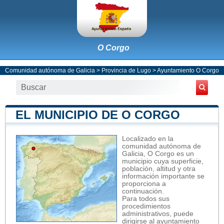
O Corgo
Comunidad autónoma de Galicia
>
Provincia de Lugo
>
Ayuntamiento O Corgo
EL MUNICIPIO DE O CORGO
Localizado en la
comunidad autónoma de
Galicia, O Corgo es un
municipio cuya superficie,
población, altitud y otra
información importante se
proporciona a
continuación.
Para todos sus
procedimientos
administrativos, puede
dirigirse al ayuntamiento