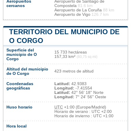
Aeropuertos
Aeropuerto de Santiago de
cercanos
Compostela
81.6 km
Aeropuerto de La Coruña
88 km
Aeropuerto de Vigo
126.7 km
TERRITORIO DEL MUNICIPIO DE
O CORGO
Superficie del
15 733 hectáreas
municipio de O
157,33 km²
(60,75 sq mi)
Corgo
Altitud del municipio
423 metros de altitud
de O Corgo
Coordenadas
Latitud:
42.9383
geográficas
Longitud:
-7.41554
Latitud:
42° 56' 18'' Norte
Longitud:
7° 24' 56'' Oeste
Huso horario
UTC
+1:00 (Europe/Madrid)
Horario de verano : UTC +2:00
Horario de invierno : UTC +1:00
Hora local