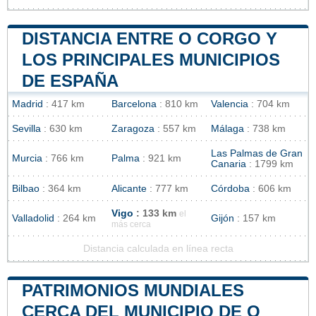
DISTANCIA ENTRE O CORGO Y
LOS PRINCIPALES MUNICIPIOS
DE ESPAÑA
Madrid
: 417 km
Barcelona
: 810 km
Valencia
: 704 km
Sevilla
: 630 km
Zaragoza
: 557 km
Málaga
: 738 km
Las Palmas de Gran
Murcia
: 766 km
Palma
: 921 km
Canaria
: 1799 km
Bilbao
: 364 km
Alicante
: 777 km
Córdoba
: 606 km
Vigo
: 133 km
el
Valladolid
: 264 km
Gijón
: 157 km
más cerca
Distancia calculada en línea recta
PATRIMONIOS MUNDIALES
CERCA DEL MUNICIPIO DE O