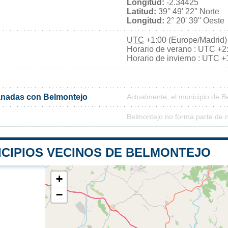
Longitud:
-2.34425
Latitud:
39° 49' 22'' Norte
Longitud:
2° 20' 39'' Oeste
UTC
+1:00 (Europe/Madrid)
Horario de verano : UTC +2
Horario de invierno : UTC +
nadas con Belmontejo
Actualmente, el municipio de 
Belmontejo no forma parte de 
ICIPIOS VECINOS DE BELMONTEJO
+
−