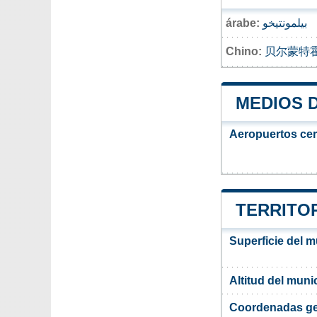
árabe:
بيلمونتيخو
Chino:
贝尔蒙特
MEDIOS 
Aeropuertos ce
TERRITO
Superficie del 
Altitud del muni
Coordenadas ge