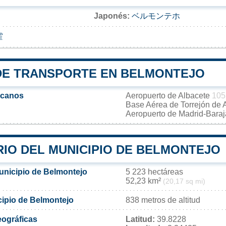
Japonés:
ベルモンテホ
霍
DE TRANSPORTE EN BELMONTEJO
rcanos
Aeropuerto de Albacete
105
Base Aérea de Torrejón de
Aeropuerto de Madrid-Bara
RIO DEL MUNICIPIO DE BELMONTEJO
municipio de Belmontejo
5 223 hectáreas
52,23 km²
(20,17 sq mi)
cipio de Belmontejo
838 metros de altitud
ográficas
Latitud:
39.8228