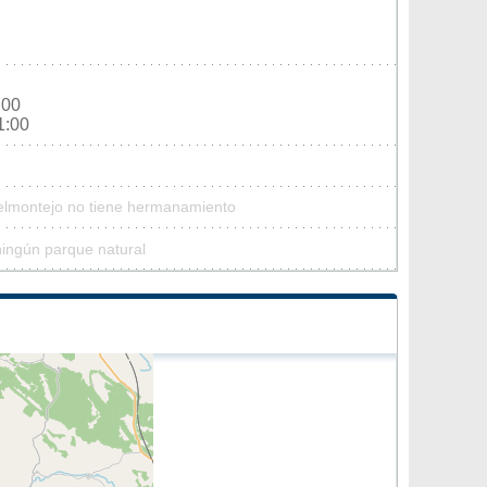
:00
1:00
Belmontejo no tiene hermanamiento
ningún parque natural