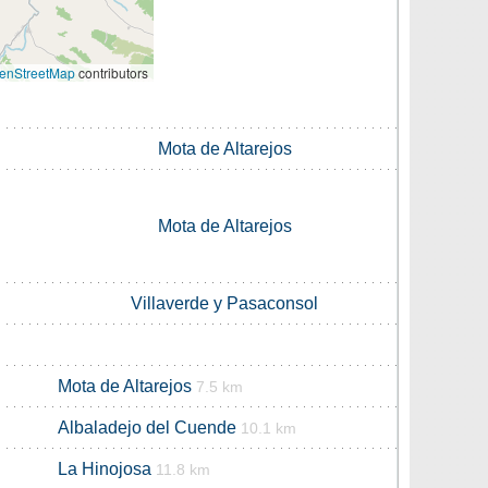
enStreetMap
contributors
Mota de Altarejos
Mota de Altarejos
Villaverde y Pasaconsol
Mota de Altarejos
7.5 km
Albaladejo del Cuende
10.1 km
La Hinojosa
11.8 km