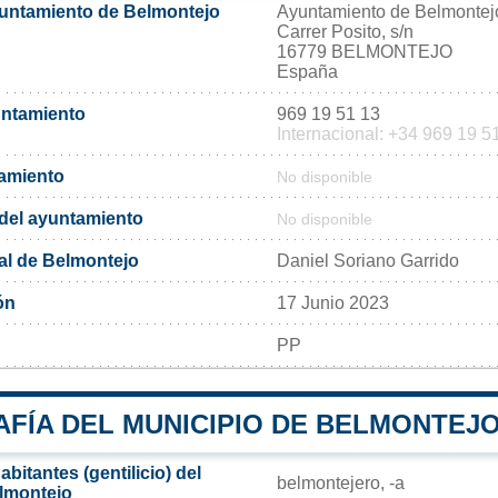
yuntamiento de Belmontejo
Ayuntamiento de Belmontej
Carrer Posito, s/n
16779 BELMONTEJO
España
untamiento
969 19 51 13
Internacional: +34 969 19 5
tamiento
No disponible
l del ayuntamiento
No disponible
al de Belmontejo
Daniel Soriano Garrido
ón
17 Junio 2023
PP
FÍA DEL MUNICIPIO DE BELMONTEJ
bitantes (gentilicio) del
belmontejero, -a
lmontejo