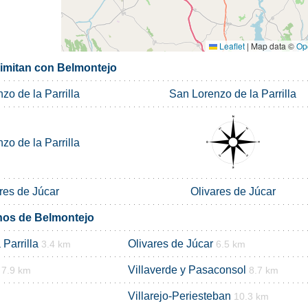
Leaflet
|
Map data ©
Op
limitan con Belmontejo
zo de la Parrilla
San Lorenzo de la Parrilla
zo de la Parrilla
res de Júcar
Olivares de Júcar
nos de Belmontejo
Parrilla
Olivares de Júcar
3.4 km
6.5 km
Villaverde y Pasaconsol
7.9 km
8.7 km
Villarejo-Periesteban
10.3 km