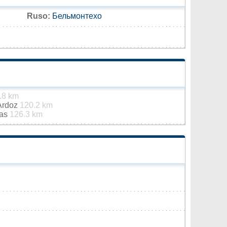
Ruso:
Бельмонтехо
.8 km
 Ardoz
120.2 km
jas
126.3 km