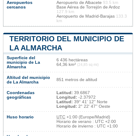
Aeropuertos
Aeropuerto de Albacete
93.5 km
cercanos
Base Aérea de Torrejón de Ardoz
127.9 km
Aeropuerto de Madrid-Barajas
133.3
km
TERRITORIO DEL MUNICIPIO DE
LA ALMARCHA
Superficie del
6 436 hectáreas
municipio de La
64,36 km²
(24,85 sq mi)
Almarcha
Altitud del municipio
851 metros de altitud
de La Almarcha
Coordenadas
Latitud:
39.6867
geográficas
Longitud:
-2.37972
Latitud:
39° 41' 12'' Norte
Longitud:
2° 22' 47'' Oeste
Huso horario
UTC
+1:00 (Europe/Madrid)
Horario de verano : UTC +2:00
Horario de invierno : UTC +1:00