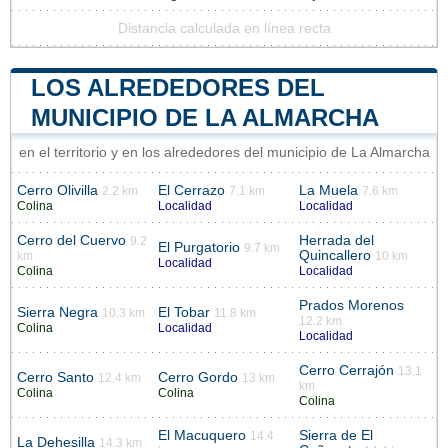
Distancia calculada en línea recta
LOS ALREDEDORES DEL
MUNICIPIO DE LA ALMARCHA
en el territorio y en los alrededores del municipio de La Almarcha
Cerro Olivilla
El Cerrazo
La Muela
2.2 km
7.1 km
7.6 km
Colina
Localidad
Localidad
Cerro del Cuervo
Herrada del
9.2
El Purgatorio
9.7 km
Quincallero
km
10 km
Localidad
Colina
Localidad
Prados Morenos
Sierra Negra
El Tobar
10.3 km
11.8 km
12.2 km
Colina
Localidad
Localidad
Cerro Cerrajón
13.1
Cerro Santo
Cerro Gordo
12.4 km
13 km
km
Colina
Colina
Colina
El Macuquero
Sierra de El
14.4
La Dehesilla
14.3 km