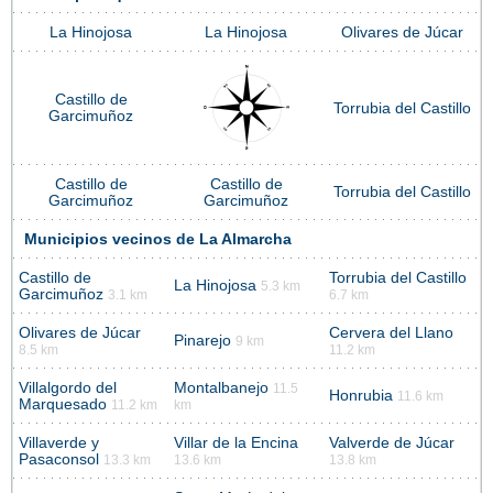
La Hinojosa
La Hinojosa
Olivares de Júcar
Castillo de
Torrubia del Castillo
Garcimuñoz
Castillo de
Castillo de
Torrubia del Castillo
Garcimuñoz
Garcimuñoz
Municipios vecinos de La Almarcha
Castillo de
Torrubia del Castillo
La Hinojosa
5.3 km
Garcimuñoz
3.1 km
6.7 km
Olivares de Júcar
Cervera del Llano
Pinarejo
9 km
8.5 km
11.2 km
Villalgordo del
Montalbanejo
11.5
Honrubia
11.6 km
Marquesado
11.2 km
km
Villaverde y
Villar de la Encina
Valverde de Júcar
Pasaconsol
13.3 km
13.6 km
13.8 km