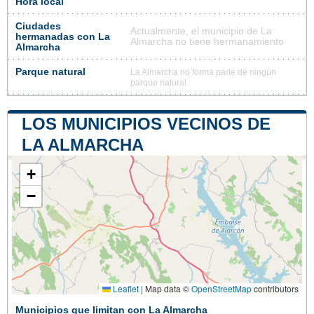
Hora local
Ciudades
Actualmente, el municipio de La
hermanadas con La
Almarcha no tiene hermanamiento
Almarcha
Parque natural
La Almarcha no forma parte de ningún
parque natural
LOS MUNICIPIOS VECINOS DE
LA ALMARCHA
+
−
Leaflet
|
Map data ©
OpenStreetMap
contributors
Municipios que limitan con La Almarcha