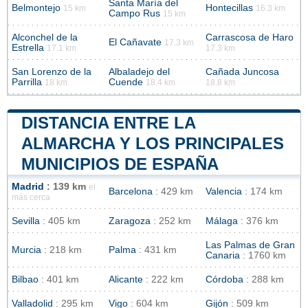
Santa María del
Belmontejo
Hontecillas
15 km
16.3 km
Campo Rus
15 km
Alconchel de la
Carrascosa de Haro
El Cañavate
17.3 km
Estrella
17.1 km
17.3 km
San Lorenzo de la
Albaladejo del
Cañada Juncosa
Parrilla
Cuende
18 km
18.4 km
18.8 km
DISTANCIA ENTRE LA
ALMARCHA Y LOS PRINCIPALES
MUNICIPIOS DE ESPAÑA
Madrid
: 139 km
el
Barcelona
: 429 km
Valencia
: 174 km
más cerca
Sevilla
: 405 km
Zaragoza
: 252 km
Málaga
: 376 km
Las Palmas de Gran
Murcia
: 218 km
Palma
: 431 km
Canaria
: 1760 km
Bilbao
: 401 km
Alicante
: 222 km
Córdoba
: 288 km
Valladolid
: 295 km
Vigo
: 604 km
Gijón
: 509 km