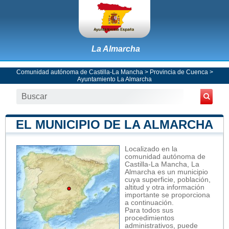
La Almarcha
Comunidad autónoma de Castilla-La Mancha
>
Provincia de Cuenca
>
Ayuntamiento La Almarcha
EL MUNICIPIO DE LA ALMARCHA
Localizado en la
comunidad autónoma de
Castilla-La Mancha, La
Almarcha es un municipio
cuya superficie, población,
altitud y otra información
importante se proporciona
a continuación.
Para todos sus
procedimientos
administrativos, puede