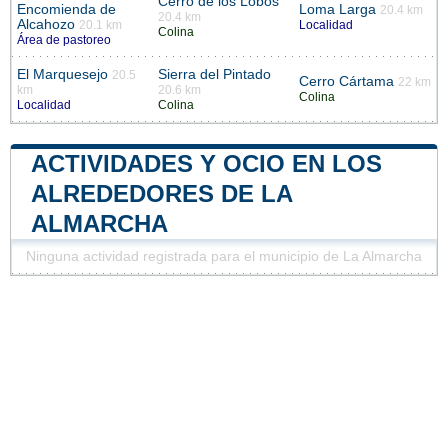
Cerro de los Lobos
Encomienda de
Loma Larga
20.4 km
20.4 km
Alcahozo
20.1 km
Localidad
Colina
Área de pastoreo
El Marquesejo
Sierra del Pintado
20.5
Cerro Cártama
22 km
km
20.6 km
Colina
Localidad
Colina
ACTIVIDADES Y OCIO EN LOS
ALREDEDORES DE LA
ALMARCHA
Ninguna actividad registrada para el municipio de La Almarcha