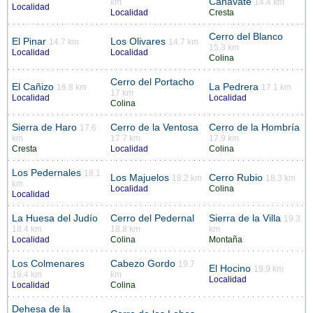
Cañavate
km
14.4 km
Localidad
Localidad
Cresta
Cerro del Blanco
El Pinar
Los Olivares
14.7 km
14.7 km
15.3 km
Localidad
Localidad
Colina
Cerro del Portacho
El Cañizo
La Pedrera
16.8 km
17.1 km
17 km
Localidad
Localidad
Colina
Sierra de Haro
Cerro de la Ventosa
Cerro de la Hombría
17.6
km
17.7 km
17.9 km
Cresta
Localidad
Colina
Los Pedernales
18.1
Los Majuelos
Cerro Rubio
18.2 km
18.3 km
km
Localidad
Colina
Localidad
La Huesa del Judío
Cerro del Pedernal
Sierra de la Villa
19.3
18.4 km
18.8 km
km
Localidad
Colina
Montaña
Los Colmenares
Cabezo Gordo
19.7
El Hocino
19.9 km
19.4 km
km
Localidad
Localidad
Colina
Dehesa de la