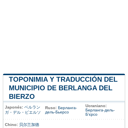
TOPONIMIA Y TRADUCCIÓN DEL
MUNICIPIO DE BERLANGA DEL
BIERZO
Ucraniano:
Japonés:
ベルラン
Ruso:
Берланга-
Берланга-дель-
дель-Бьерсо
ガ・デル・ビエルソ
Б'єрсо
Chino:
贝尔兰加德