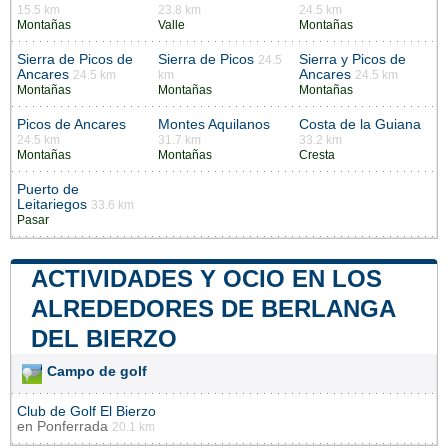
15.5 km
23.8 km
24.5 km
Montañas
Valle
Montañas
Sierra de Picos de
Sierra de Picos
Sierra y Picos de
24.5
Ancares
Ancares
24.5 km
km
24.5 km
Montañas
Montañas
Montañas
Picos de Ancares
Montes Aquilanos
Costa de la Guiana
24.5 km
31.7 km
33.2 km
Montañas
Montañas
Cresta
Puerto de
Leitariegos
33.6 km
Pasar
ACTIVIDADES Y OCIO EN LOS
ALREDEDORES DE BERLANGA
DEL BIERZO
Campo de golf
Club de Golf El Bierzo
en
Ponferrada
20.1 km