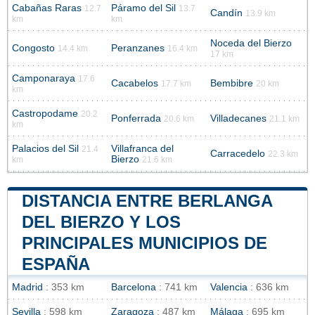
Cabañas Raras
Páramo del Sil
12.7
13.7
Candín
13.9 km
km
km
Noceda del Bierzo
Congosto
Peranzanes
14.4 km
16.4 km
17 km
Camponaraya
17.6
Cacabelos
Bembibre
17.7 km
20 km
km
Castropodame
20.2
Ponferrada
Villadecanes
20.6 km
21.1 km
km
Palacios del Sil
Villafranca del
21.4
Carracedelo
22.3 km
Bierzo
km
21.6 km
DISTANCIA ENTRE BERLANGA
DEL BIERZO Y LOS
PRINCIPALES MUNICIPIOS DE
ESPAÑA
Madrid
: 353 km
Barcelona
: 741 km
Valencia
: 636 km
Sevilla
: 598 km
Zaragoza
: 487 km
Málaga
: 695 km