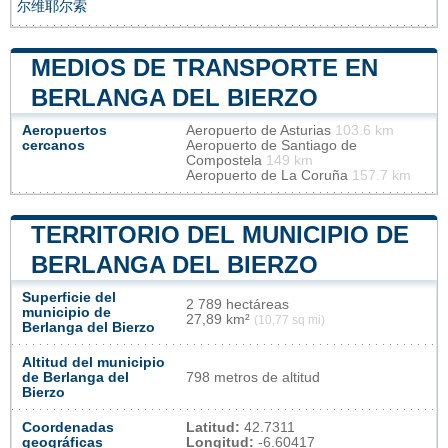
尔维耶尔索
MEDIOS DE TRANSPORTE EN
BERLANGA DEL BIERZO
Aeropuertos
Aeropuerto de Asturias
103.6 km
cercanos
Aeropuerto de Santiago de
Compostela
149 km
Aeropuerto de La Coruña
157.7 km
TERRITORIO DEL MUNICIPIO DE
BERLANGA DEL BIERZO
Superficie del
2 789 hectáreas
municipio de
27,89 km²
(10,77 sq mi)
Berlanga del Bierzo
Altitud del municipio
de Berlanga del
798 metros de altitud
Bierzo
Coordenadas
Latitud:
42.7311
geográficas
Longitud:
-6.60417