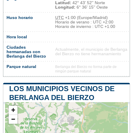
Latitud:
42° 43' 52'' Norte
Longitud:
6° 36' 15'' Oeste
Huso horario
UTC
+1:00 (Europe/Madrid)
Horario de verano : UTC +2:00
Horario de invierno : UTC +1:00
Hora local
Ciudades
Actualmente, el municipio de Berlanga
hermanadas con
del Bierzo no tiene hermanamiento
Berlanga del Bierzo
Parque natural
Berlanga del Bierzo no forma parte de
ningún parque natural
LOS MUNICIPIOS VECINOS DE
BERLANGA DEL BIERZO
+
−