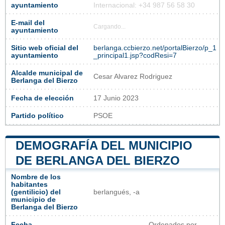
ayuntamiento
Internacional: +34 987 56 58 30
E-mail del
Cargando...
ayuntamiento
Sitio web oficial del
berlanga.ccbierzo.net/portalBierzo/p_1
ayuntamiento
_principal1.jsp?codResi=7
Alcalde municipal de
Cesar Alvarez Rodriguez
Berlanga del Bierzo
Fecha de elección
17 Junio 2023
Partido político
PSOE
DEMOGRAFÍA DEL MUNICIPIO
DE BERLANGA DEL BIERZO
Nombre de los
habitantes
(gentilicio) del
berlangués, -a
municipio de
Berlanga del Bierzo
Fecha
Ordenados por