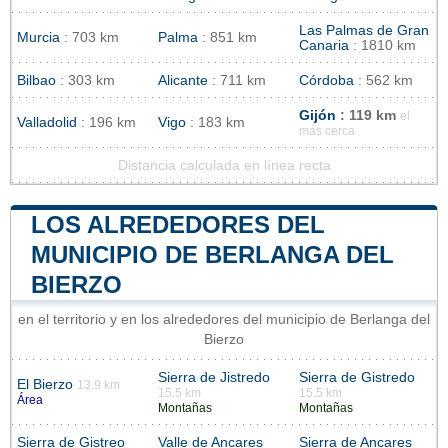
Las Palmas de Gran
Murcia
: 703 km
Palma
: 851 km
Canaria
: 1810 km
Bilbao
: 303 km
Alicante
: 711 km
Córdoba
: 562 km
Gijón
: 119 km
el
Valladolid
: 196 km
Vigo
: 183 km
más cerca
Distancia calculada en línea recta
LOS ALREDEDORES DEL
MUNICIPIO DE BERLANGA DEL
BIERZO
en el territorio y en los alrededores del municipio de Berlanga del
Bierzo
Sierra de Jistredo
Sierra de Gistredo
El Bierzo
13.9 km
15.5 km
15.5 km
Área
Montañas
Montañas
Sierra de Gistreo
Valle de Ancares
Sierra de Ancares