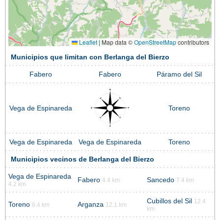
Leaflet
|
Map data ©
OpenStreetMap
contributors
Municipios que limitan con Berlanga del Bierzo
Fabero
Fabero
Páramo del Sil
Vega de Espinareda
Toreno
Vega de Espinareda
Vega de Espinareda
Toreno
Municipios vecinos de Berlanga del Bierzo
Vega de Espinareda
Fabero
Sancedo
4.4 km
7.4 km
4.2 km
Cubillos del Sil
12.4
Toreno
Arganza
8.4 km
12.1 km
km