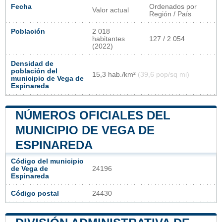
Fecha
Ordenados por
Valor actual
Región / País
Población
2 018
habitantes
127 / 2 054
(2022)
Densidad de
población del
15,3 hab./km²
(39,6 pop/sq mi)
municipio de Vega de
Espinareda
NÚMEROS OFICIALES DEL
MUNICIPIO DE VEGA DE
ESPINAREDA
Código del municipio
de Vega de
24196
Espinareda
Código postal
24430