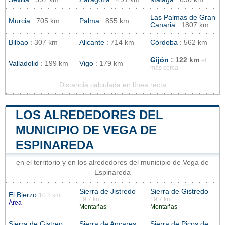
Las Palmas de Gran
Murcia
: 705 km
Palma
: 855 km
Canaria
: 1807 km
Bilbao
: 307 km
Alicante
: 714 km
Córdoba
: 562 km
Gijón
: 122 km
el
Valladolid
: 199 km
Vigo
: 179 km
más cerca
Distancia calculada en línea recta
LOS ALREDEDORES DEL
MUNICIPIO DE VEGA DE
ESPINAREDA
en el territorio y en los alrededores del municipio de Vega de
Espinareda
Sierra de Jistredo
Sierra de Gistredo
El Bierzo
10.2 km
19.7 km
19.7 km
Área
Montañas
Montañas
Sierra de Gistreo
Sierra de Ancares
Sierra de Picos de