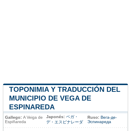
TOPONIMIA Y TRADUCCIÓN DEL
MUNICIPIO DE VEGA DE
ESPINAREDA
Japonés:
ベガ・
Gallego:
A Veiga de
Ruso:
Вега-де-
Espiñareda
Эспинареда
デ・エスピナレーダ