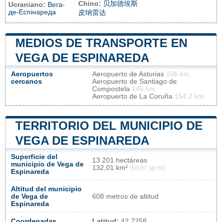
Chino:
贝加德埃斯
Ucraniano:
Вега-
де-Еспінареда
皮纳雷达
MEDIOS DE TRANSPORTE EN
VEGA DE ESPINAREDA
Aeropuertos
Aeropuerto de Asturias
106 km
cercanos
Aeropuerto de Santiago de
Compostela
145 km
Aeropuerto de La Coruña
154.2 km
TERRITORIO DEL MUNICIPIO DE
VEGA DE ESPINAREDA
Superficie del
13 201 hectáreas
municipio de Vega de
132,01 km²
(50,97 sq mi)
Espinareda
Altitud del municipio
de Vega de
608 metros de altitud
Espinareda
Coordenadas
Latitud:
42.7258