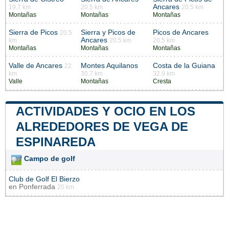
Ancares
19.7 km
20.5 km
20.5 km
Montañas
Montañas
Montañas
Sierra de Picos
Sierra y Picos de
Picos de Ancares
20.5
Ancares
km
20.5 km
20.5 km
Montañas
Montañas
Montañas
Valle de Ancares
Montes Aquilanos
Costa de la Guiana
22
km
30.7 km
32.9 km
Valle
Montañas
Cresta
ACTIVIDADES Y OCIO EN LOS
ALREDEDORES DE VEGA DE
ESPINAREDA
Campo de golf
Club de Golf El Bierzo
en
Ponferrada
20 km