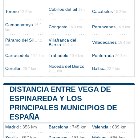
Cubillos del Sil
13.6
Toreno
Cacabelos
12.2 km
15.2 km
km
Camponaraya
16.2
Congosto
Peranzanes
16.3 km
16.9 km
km
Páramo del Sil
Villafranca del
17.2
Villadecanes
18.4 km
Bierzo
km
18.2 km
Carracedelo
Trabadelo
Ponferrada
20.1 km
20.4 km
20.7 km
Noceda del Bierzo
Corullón
Balboa
20.7 km
22.1 km
21.1 km
DISTANCIA ENTRE VEGA DE
ESPINAREDA Y LOS
PRINCIPALES MUNICIPIOS DE
ESPAÑA
Madrid
: 356 km
Barcelona
: 745 km
Valencia
: 639 km
Sevilla
: 597 km
Zaragoza
: 491 km
Málaga
: 696 km