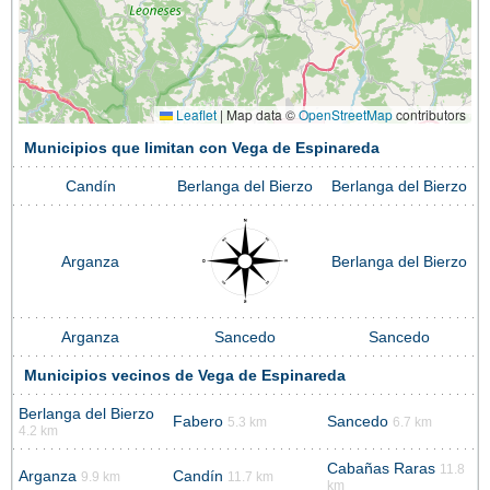
Leaflet
|
Map data ©
OpenStreetMap
contributors
Municipios que limitan con Vega de Espinareda
Candín
Berlanga del Bierzo
Berlanga del Bierzo
Arganza
Berlanga del Bierzo
Arganza
Sancedo
Sancedo
Municipios vecinos de Vega de Espinareda
Berlanga del Bierzo
Fabero
Sancedo
5.3 km
6.7 km
4.2 km
Cabañas Raras
11.8
Arganza
Candín
9.9 km
11.7 km
km