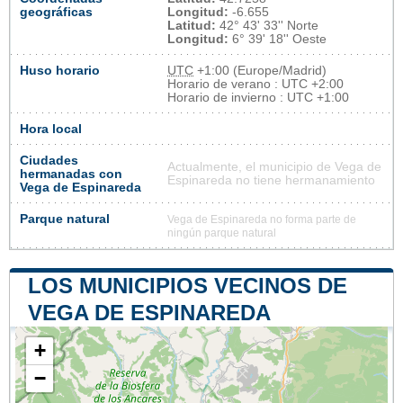
geográficas
Longitud:
-6.655
Latitud:
42° 43' 33'' Norte
Longitud:
6° 39' 18'' Oeste
Huso horario
UTC
+1:00 (Europe/Madrid)
Horario de verano : UTC +2:00
Horario de invierno : UTC +1:00
Hora local
Ciudades
Actualmente, el municipio de Vega de
hermanadas con
Espinareda no tiene hermanamiento
Vega de Espinareda
Parque natural
Vega de Espinareda no forma parte de
ningún parque natural
LOS MUNICIPIOS VECINOS DE
VEGA DE ESPINAREDA
+
−