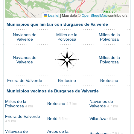
Leaflet
|
Map data ©
OpenStreetMap
contributors
Municipios que limitan con Burganes de Valverde
Navianos de
Milles de la
Milles de la
Valverde
Polvorosa
Polvorosa
Navianos de
Milles de la
Valverde
Polvorosa
Friera de Valverde
Bretocino
Bretocino
Municipios vecinos de Burganes de Valverde
Milles de la
Navianos de
Bretocino
4.7 km
Polvorosa
Valverde
4 km
4.7 km
Friera de Valverde
Bretó
Villanázar
5.6 km
6 km
4.9 km
Villaveza de
Arcos de la
Santovenia
7.6 km