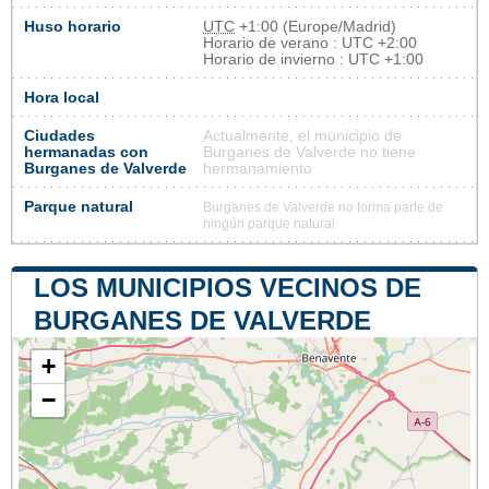
Huso horario
UTC
+1:00 (Europe/Madrid)
Horario de verano : UTC +2:00
Horario de invierno : UTC +1:00
Hora local
Ciudades
Actualmente, el municipio de
hermanadas con
Burganes de Valverde no tiene
Burganes de Valverde
hermanamiento
Parque natural
Burganes de Valverde no forma parte de
ningún parque natural
LOS MUNICIPIOS VECINOS DE
BURGANES DE VALVERDE
+
−