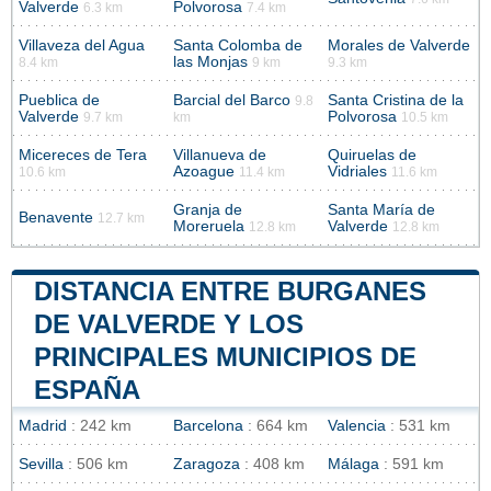
Valverde
Polvorosa
6.3 km
7.4 km
Villaveza del Agua
Santa Colomba de
Morales de Valverde
las Monjas
8.4 km
9 km
9.3 km
Pueblica de
Barcial del Barco
Santa Cristina de la
9.8
Valverde
Polvorosa
9.7 km
km
10.5 km
Micereces de Tera
Villanueva de
Quiruelas de
Azoague
Vidriales
10.6 km
11.4 km
11.6 km
Granja de
Santa María de
Benavente
12.7 km
Moreruela
Valverde
12.8 km
12.8 km
DISTANCIA ENTRE BURGANES
DE VALVERDE Y LOS
PRINCIPALES MUNICIPIOS DE
ESPAÑA
Madrid
: 242 km
Barcelona
: 664 km
Valencia
: 531 km
Sevilla
: 506 km
Zaragoza
: 408 km
Málaga
: 591 km