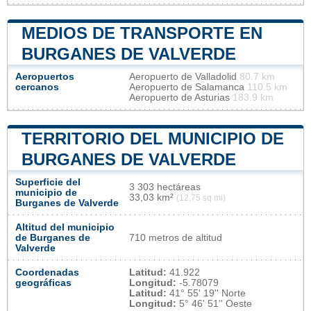
MEDIOS DE TRANSPORTE EN
BURGANES DE VALVERDE
Aeropuertos
Aeropuerto de Valladolid
80.7 km
cercanos
Aeropuerto de Salamanca
110.5 km
Aeropuerto de Asturias
183.9 km
TERRITORIO DEL MUNICIPIO DE
BURGANES DE VALVERDE
Superficie del
3 303 hectáreas
municipio de
33,03 km²
(12,75 sq mi)
Burganes de Valverde
Altitud del municipio
de Burganes de
710 metros de altitud
Valverde
Coordenadas
Latitud:
41.922
geográficas
Longitud:
-5.78079
Latitud:
41° 55' 19'' Norte
Longitud:
5° 46' 51'' Oeste