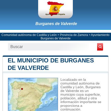
Burganes de Valverde
Comunidad autónoma de Castilla y León
>
Provincia de Zamora
>
Ayuntamiento
Burganes de Valverde
EL MUNICIPIO DE BURGANES
DE VALVERDE
Localizado en la
comunidad autónoma de
Castilla y León, Burganes
de Valverde es un
municipio cuya superficie,
población, altitud y otra
información importante se
proporciona a
continuación.