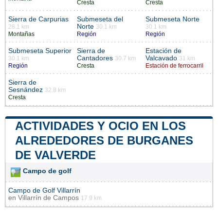
Cresta
Cresta
Sierra de Carpurias
Submeseta del
Submeseta Norte
Norte
28.1 km
30.1 km
30.1 km
Montañas
Región
Región
Submeseta Superior
Sierra de
Estación de
Cantadores
Valcavado
30.1 km
30.7 km
31 km
Región
Cresta
Estación de ferrocarril
Sierra de
Sesnández
32.8 km
Cresta
ACTIVIDADES Y OCIO EN LOS
ALREDEDORES DE BURGANES
DE VALVERDE
Campo de golf
Campo de Golf Villarrín
en
Villarrín de Campos
17.9 km