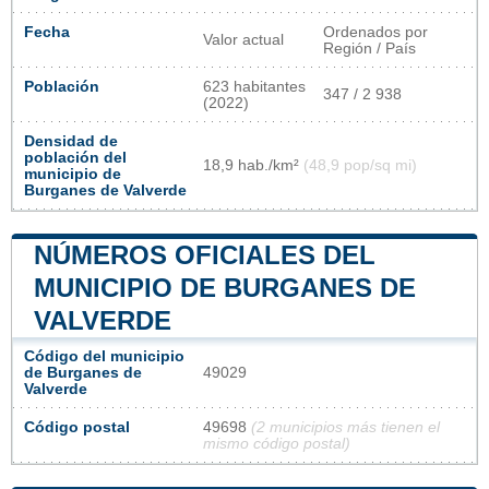
Fecha
Ordenados por
Valor actual
Región / País
Población
623 habitantes
347 / 2 938
(2022)
Densidad de
población del
18,9 hab./km²
(48,9 pop/sq mi)
municipio de
Burganes de Valverde
NÚMEROS OFICIALES DEL
MUNICIPIO DE BURGANES DE
VALVERDE
Código del municipio
de Burganes de
49029
Valverde
Código postal
49698
(2 municipios más tienen el
mismo código postal)