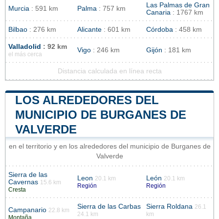
Las Palmas de Gran
Murcia
: 591 km
Palma
: 757 km
Canaria
: 1767 km
Bilbao
: 276 km
Alicante
: 601 km
Córdoba
: 458 km
Valladolid
: 92 km
Vigo
: 246 km
Gijón
: 181 km
el más cerca
Distancia calculada en línea recta
LOS ALREDEDORES DEL
MUNICIPIO DE BURGANES DE
VALVERDE
en el territorio y en los alrededores del municipio de Burganes de
Valverde
Sierra de las
Leon
León
20.1 km
20.1 km
Cavernas
15.6 km
Región
Región
Cresta
Sierra de las Carbas
Sierra Roldana
26.1
Campanario
22.8 km
24.1 km
km
Montaña