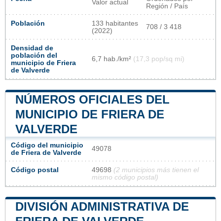
Valor actual
Región / País
Población
133 habitantes
708 / 3 418
(2022)
Densidad de
población del
6,7 hab./km²
(17,3 pop/sq mi)
municipio de Friera
de Valverde
NÚMEROS OFICIALES DEL
MUNICIPIO DE FRIERA DE
VALVERDE
Código del municipio
49078
de Friera de Valverde
Código postal
49698
(2 municipios más tienen el
mismo código postal)
DIVISIÓN ADMINISTRATIVA DE