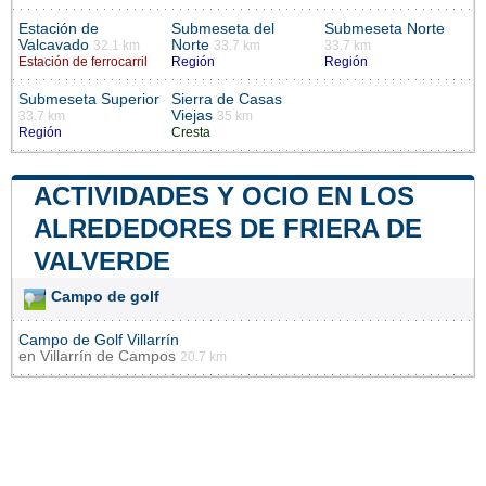
Estación de
Submeseta del
Submeseta Norte
Valcavado
Norte
32.1 km
33.7 km
33.7 km
Estación de ferrocarril
Región
Región
Submeseta Superior
Sierra de Casas
Viejas
33.7 km
35 km
Región
Cresta
ACTIVIDADES Y OCIO EN LOS
ALREDEDORES DE FRIERA DE
VALVERDE
Campo de golf
Campo de Golf Villarrín
en
Villarrín de Campos
20.7 km