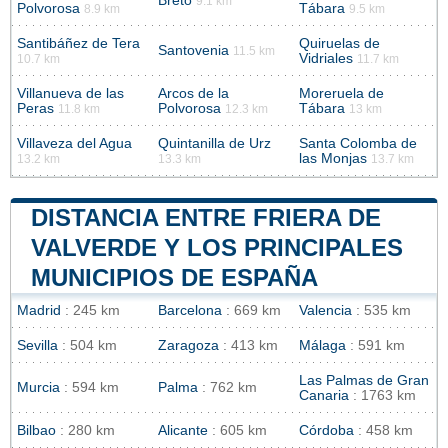
Bretó
9.1 km
Polvorosa
Tábara
8.9 km
9.5 km
Santibáñez de Tera
Quiruelas de
Santovenia
11.5 km
Vidriales
10.7 km
11.7 km
Villanueva de las
Arcos de la
Moreruela de
Peras
Polvorosa
Tábara
11.8 km
12.3 km
13 km
Villaveza del Agua
Quintanilla de Urz
Santa Colomba de
las Monjas
13.2 km
13.3 km
13.7 km
DISTANCIA ENTRE FRIERA DE
VALVERDE Y LOS PRINCIPALES
MUNICIPIOS DE ESPAÑA
Madrid
: 245 km
Barcelona
: 669 km
Valencia
: 535 km
Sevilla
: 504 km
Zaragoza
: 413 km
Málaga
: 591 km
Las Palmas de Gran
Murcia
: 594 km
Palma
: 762 km
Canaria
: 1763 km
Bilbao
: 280 km
Alicante
: 605 km
Córdoba
: 458 km