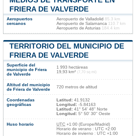
FRIERA DE VALVERDE
Aeropuertos
Aeropuerto de Valladolid
85.3 km
cercanos
Aeropuerto de Salamanca
110.7 km
Aeropuerto de Asturias
184.4 km
TERRITORIO DEL MUNICIPIO DE
FRIERA DE VALVERDE
Superficie del
1 993 hectáreas
municipio de Friera
19,93 km²
(7,70 sq mi)
de Valverde
Altitud del municipio
720 metros de altitud
de Friera de Valverde
Coordenadas
Latitud:
41.9132
geográficas
Longitud:
-5.84163
Latitud:
41° 54' 48'' Norte
Longitud:
5° 50' 30'' Oeste
Huso horario
UTC
+1:00 (Europe/Madrid)
Horario de verano : UTC +2:00
Horario de invierno : UTC +1:00