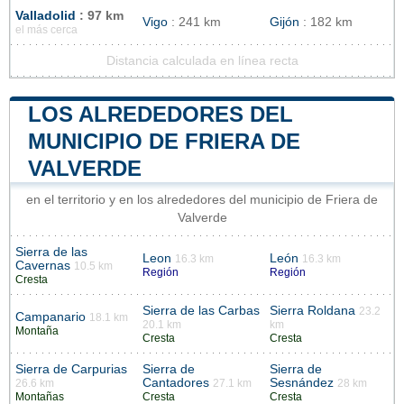
Valladolid
: 97 km
Vigo
: 241 km
Gijón
: 182 km
el más cerca
Distancia calculada en línea recta
LOS ALREDEDORES DEL
MUNICIPIO DE FRIERA DE
VALVERDE
en el territorio y en los alrededores del municipio de Friera de
Valverde
Sierra de las
Leon
León
16.3 km
16.3 km
Cavernas
10.5 km
Región
Región
Cresta
Sierra de las Carbas
Sierra Roldana
23.2
Campanario
18.1 km
20.1 km
km
Montaña
Cresta
Cresta
Sierra de Carpurias
Sierra de
Sierra de
Cantadores
Sesnández
26.6 km
27.1 km
28 km
Montañas
Cresta
Cresta