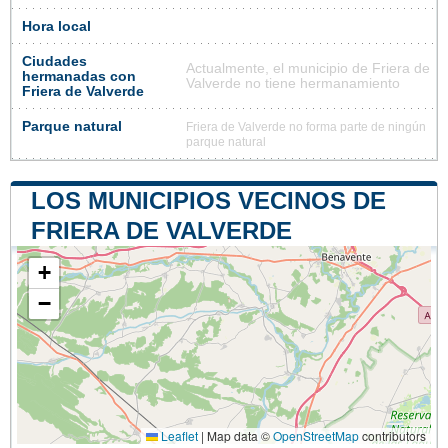
Hora local
Ciudades
Actualmente, el municipio de Friera de
hermanadas con
Valverde no tiene hermanamiento
Friera de Valverde
Parque natural
Friera de Valverde no forma parte de ningún
parque natural
LOS MUNICIPIOS VECINOS DE
FRIERA DE VALVERDE
+
−
Leaflet
|
Map data ©
OpenStreetMap
contributors