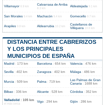
Calvarrasa de Arriba
Villamayor
Aldeatejada
6.9 km
9.1 km
8.3 km
San Morales
Machacón
Gomecello
9.4 km
9.4 km
9.7 km
Castellanos de
Arapiles
Aldearrubia
9.8 km
10.2 km
Villiquera
10.6 km
DISTANCIA ENTRE CABRERIZOS
Y LOS PRINCIPALES
MUNICIPIOS DE ESPAÑA
Madrid
: 173 km
Barcelona
: 654 km
Valencia
: 476 km
Sevilla
: 402 km
Zaragoza
: 402 km
Málaga
: 486 km
Las Palmas de Gran
Murcia
: 509 km
Palma
: 719 km
Canaria
: 1688 km
Bilbao
: 336 km
Alicante
: 528 km
Córdoba
: 352 km
Valladolid
: 105 km
Vigo
: 294 km
Gijón
: 286 km
el más cerca