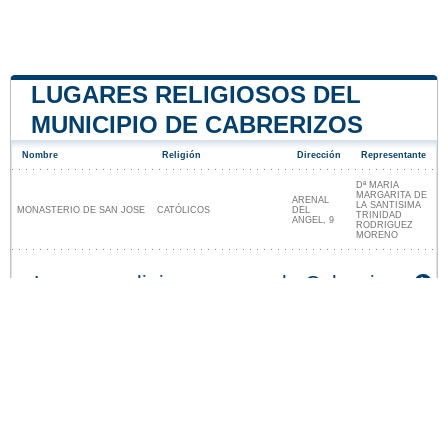
LUGARES RELIGIOSOS DEL
MUNICIPIO DE CABRERIZOS
Nombre
Religión
Dirección
Representante
Dª MARIA
MARGARITA DE
ARENAL
LA SANTISIMA
MONASTERIO DE SAN JOSE
CATÓLICOS
DEL
TRINIDAD
ANGEL, 9
RODRIGUEZ
MORENO
Lugares religiosos cerca de Cabrerizos
Nuestro sitio no está afiliado ni patrocinado por
ninguna entidad gubernamental de España. Somos
una empresa independiente enfocada en brindar
información valiosa a los ciudadanos y residentes del
país.