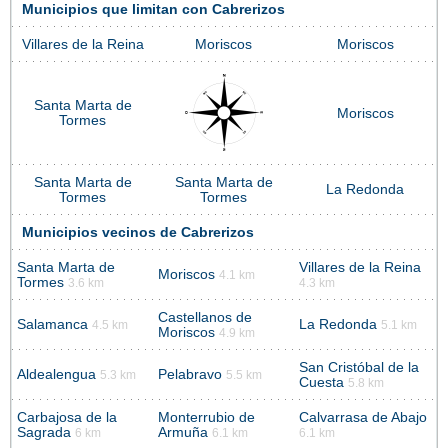
Municipios que limitan con Cabrerizos
Villares de la Reina
Moriscos
Moriscos
Santa Marta de
Moriscos
Tormes
Santa Marta de
Santa Marta de
La Redonda
Tormes
Tormes
Municipios vecinos de Cabrerizos
Santa Marta de
Villares de la Reina
Moriscos
4.1 km
Tormes
3.6 km
4.3 km
Castellanos de
Salamanca
La Redonda
4.5 km
5.1 km
Moriscos
4.9 km
San Cristóbal de la
Aldealengua
Pelabravo
5.3 km
5.5 km
Cuesta
5.8 km
Carbajosa de la
Monterrubio de
Calvarrasa de Abajo
Sagrada
Armuña
6 km
6.1 km
6.1 km