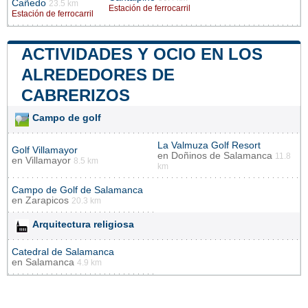
Cañedo
23.5 km
Estación de ferrocarril
Estación de ferrocarril
ACTIVIDADES Y OCIO EN LOS
ALREDEDORES DE
CABRERIZOS
Campo de golf
La Valmuza Golf Resort
Golf Villamayor
en
Doñinos de Salamanca
11.8
en
Villamayor
8.5 km
km
Campo de Golf de Salamanca
en
Zarapicos
20.3 km
Arquitectura religiosa
Catedral de Salamanca
en
Salamanca
4.9 km