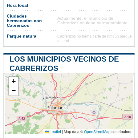
Hora local
Ciudades
Actualmente, el municipio de
hermanadas con
Cabrerizos no tiene hermanamiento
Cabrerizos
Parque natural
Cabrerizos no forma parte de ningún parque
natural
LOS MUNICIPIOS VECINOS DE
CABRERIZOS
+
−
Leaflet
|
Map data ©
OpenStreetMap
contributors