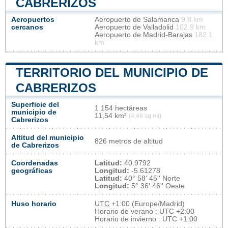
CABRERIZOS
Aeropuertos
Aeropuerto de Salamanca
9.8 km
cercanos
Aeropuerto de Valladolid
102.9 km
Aeropuerto de Madrid-Barajas
182.1
km
TERRITORIO DEL MUNICIPIO DE
CABRERIZOS
Superficie del
1 154 hectáreas
municipio de
11,54 km²
(4,46 sq mi)
Cabrerizos
Altitud del municipio
826 metros de altitud
de Cabrerizos
Coordenadas
Latitud:
40.9792
geográficas
Longitud:
-5.61278
Latitud:
40° 58' 45'' Norte
Longitud:
5° 36' 46'' Oeste
Huso horario
UTC
+1:00 (Europe/Madrid)
Horario de verano : UTC +2:00
Horario de invierno : UTC +1:00