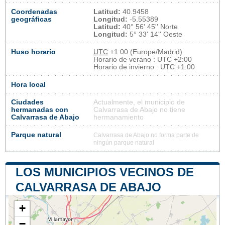
Coordenadas
Latitud:
40.9458
geográficas
Longitud:
-5.55389
Latitud:
40° 56' 45'' Norte
Longitud:
5° 33' 14'' Oeste
Huso horario
UTC
+1:00 (Europe/Madrid)
Horario de verano : UTC +2:00
Horario de invierno : UTC +1:00
Hora local
Ciudades
Actualmente, el municipio de
hermanadas con
Calvarrasa de Abajo no tiene
Calvarrasa de Abajo
hermanamiento
Parque natural
Calvarrasa de Abajo no forma parte de
ningún parque natural
LOS MUNICIPIOS VECINOS DE
CALVARRASA DE ABAJO
+
−