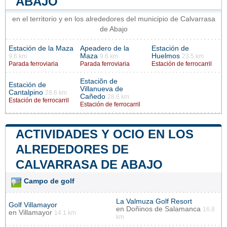
ABAJO
en el territorio y en los alrededores del municipio de Calvarrasa
de Abajo
Estación de la Maza
Apeadero de la
Estación de
Maza
Huelmos
9.6 km
9.6 km
23.5 km
Parada ferroviaria
Parada ferroviaria
Estación de ferrocarril
Estaciõn de
Estación de
Villanueva de
Cantalpino
28.6 km
Cañedo
28.6 km
Estación de ferrocarril
Estación de ferrocarril
ACTIVIDADES Y OCIO EN LOS
ALREDEDORES DE
CALVARRASA DE ABAJO
Campo de golf
La Valmuza Golf Resort
Golf Villamayor
en
Doñinos de Salamanca
16.8
en
Villamayor
14.1 km
km