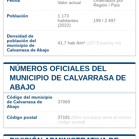
Fecha
Ordenados por
Valor actual
Región / País
Población
1 173
habitantes
199 / 2 497
(2022)
Densidad de
población del
41,7 hab./km²
(107,9 pop/sq mi)
municipio de
Calvarrasa de Abajo
NÚMEROS OFICIALES DEL
MUNICIPIO DE CALVARRASA DE
ABAJO
Código del municipio
de Calvarrasa de
37069
Abajo
Código postal
37181
(Otro municipio tiene el mismo
código postal)