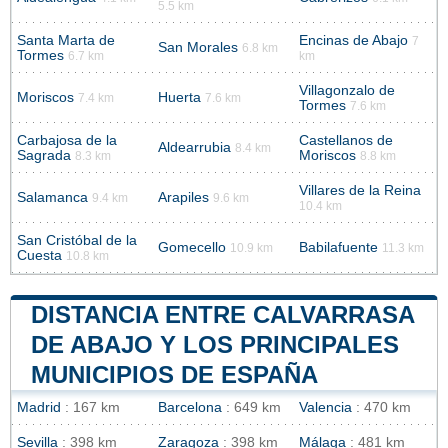
5.5 km
Santa Marta de
Encinas de Abajo
7
San Morales
6.8 km
Tormes
6.7 km
km
Villagonzalo de
Moriscos
Huerta
7.4 km
7.6 km
Tormes
7.6 km
Carbajosa de la
Castellanos de
Aldearrubia
8.4 km
Sagrada
Moriscos
8.3 km
8.8 km
Villares de la Reina
Salamanca
Arapiles
9.4 km
9.6 km
10.4 km
San Cristóbal de la
Gomecello
Babilafuente
10.9 km
11.3 km
Cuesta
10.8 km
DISTANCIA ENTRE CALVARRASA
DE ABAJO Y LOS PRINCIPALES
MUNICIPIOS DE ESPAÑA
Madrid
: 167 km
Barcelona
: 649 km
Valencia
: 470 km
Sevilla
: 398 km
Zaragoza
: 398 km
Málaga
: 481 km