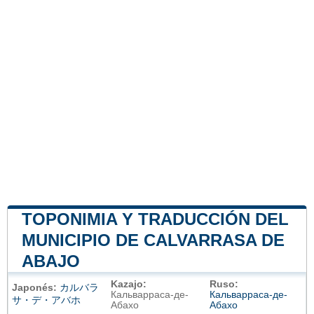
TOPONIMIA Y TRADUCCIÓN DEL
MUNICIPIO DE CALVARRASA DE
ABAJO
Kazajo:
Ruso:
Japonés:
カルバラ
Кальварраса-де-
Кальварраса-де-
サ・デ・アバホ
Абахо
Абахо