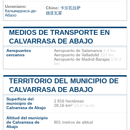
Ucraniano:
Chino:
卡尔瓦拉萨
Кальварраса-де-
德亚瓦霍
Абахо
MEDIOS DE TRANSPORTE EN
CALVARRASA DE ABAJO
Aeropuertos
Aeropuerto de Salamanca
4.4 km
cercanos
Aeropuerto de Valladolid
103 km
Aeropuerto de Madrid-Barajas
176.2
km
TERRITORIO DEL MUNICIPIO DE
CALVARRASA DE ABAJO
Superficie del
2 816 hectáreas
municipio de
28,16 km²
(10,87 sq mi)
Calvarrasa de Abajo
Altitud del municipio
de Calvarrasa de
801 metros de altitud
Abajo