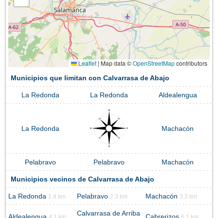
Leaflet
|
Map data ©
OpenStreetMap
contributors
Municipios que limitan con Calvarrasa de Abajo
La Redonda
La Redonda
Aldealengua
La Redonda
Machacón
Pelabravo
Pelabravo
Machacón
Municipios vecinos de Calvarrasa de Abajo
La Redonda
Pelabravo
Machacón
1.4 km
2.3 km
3.3 km
Calvarrasa de Arriba
Aldealengua
Cabrerizos
4.1 km
6.1 km