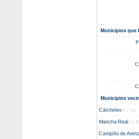
Municipios que 
P
C
C
Municipios veci
Cárcheles
6.7 km
Mancha Real
12.8
Campillo de Aren