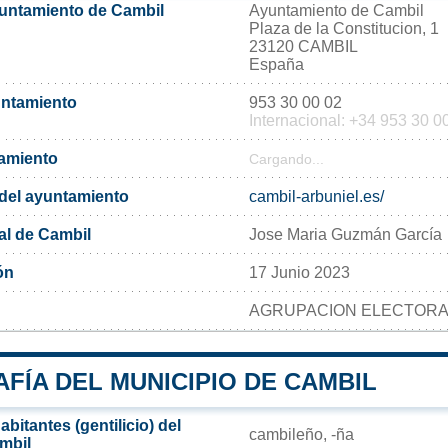
yuntamiento de Cambil
Ayuntamiento de Cambil
Plaza de la Constitucion, 1
23120 CAMBIL
España
untamiento
953 30 00 02
Internacional: +34 953 30 0
tamiento
Cargando...
l del ayuntamiento
cambil-arbuniel.es/
al de Cambil
Jose Maria Guzmán García
ón
17 Junio 2023
AGRUPACION ELECTORA
FÍA DEL MUNICIPIO DE CAMBIL
bitantes (gentilicio) del
cambileño, -ña
mbil