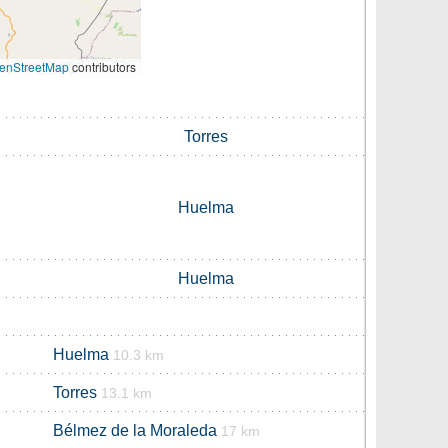
enStreetMap
contributors
Torres
Huelma
Huelma
Huelma
10.3 km
Torres
13.1 km
Bélmez de la Moraleda
17 km