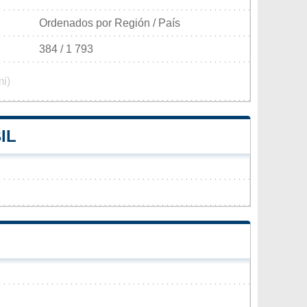
Ordenados por Región / País
384 / 1 793
mi)
IL