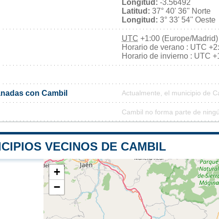
Longitud:
-3.56492
Latitud:
37° 40' 36'' Norte
Longitud:
3° 33' 54'' Oeste
UTC
+1:00 (Europe/Madrid)
Horario de verano : UTC +2
Horario de invierno : UTC +
nadas con Cambil
Actualmente, el municipio de 
Cambil no forma parte de ning
CIPIOS VECINOS DE CAMBIL
+
−