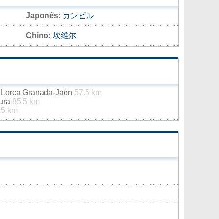
Japonés:
カンビル
Chino:
坎维尔
a Lorca Granada-Jaén
57.5 km
gura
85.5 km
.5 km