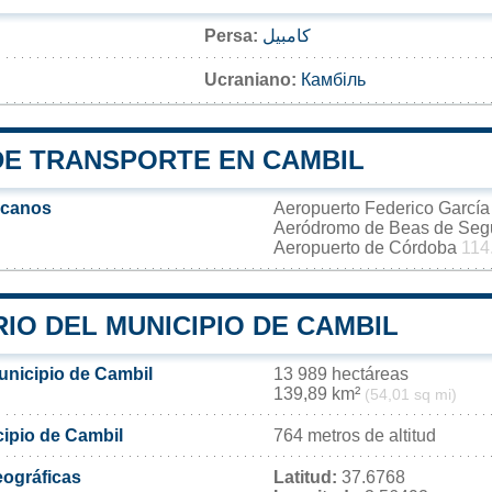
Persa:
کامبیل
Ucraniano:
Камбіль
DE TRANSPORTE EN CAMBIL
rcanos
Aeropuerto Federico Garcí
Aeródromo de Beas de Se
Aeropuerto de Córdoba
114
IO DEL MUNICIPIO DE CAMBIL
unicipio de Cambil
13 989 hectáreas
139,89 km²
(54,01 sq mi)
cipio de Cambil
764 metros de altitud
ográficas
Latitud:
37.6768