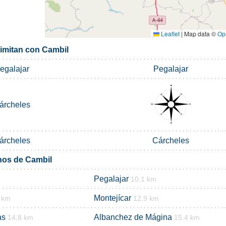
Leaflet
|
Map data ©
Op
limitan con Cambil
egalajar
Pegalajar
árcheles
árcheles
Cárcheles
nos de Cambil
Pegalajar
10.1 km
Montejícar
 km
12.9 km
as
Albanchez de Mágina
14.8 km
15.4 km