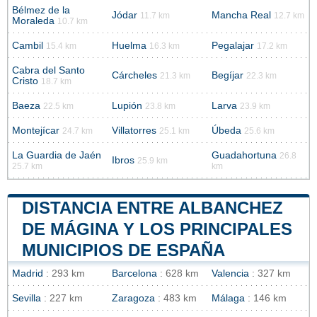
Bélmez de la
Jódar
Mancha Real
11.7 km
12.7 km
Moraleda
10.7 km
Cambil
Huelma
Pegalajar
15.4 km
16.3 km
17.2 km
Cabra del Santo
Cárcheles
Begíjar
21.3 km
22.3 km
Cristo
18.7 km
Baeza
Lupión
Larva
22.5 km
23.8 km
23.9 km
Montejícar
Villatorres
Úbeda
24.7 km
25.1 km
25.6 km
La Guardia de Jaén
Guadahortuna
26.8
Ibros
25.9 km
25.7 km
km
DISTANCIA ENTRE ALBANCHEZ
DE MÁGINA Y LOS PRINCIPALES
MUNICIPIOS DE ESPAÑA
Madrid
: 293 km
Barcelona
: 628 km
Valencia
: 327 km
Sevilla
: 227 km
Zaragoza
: 483 km
Málaga
: 146 km