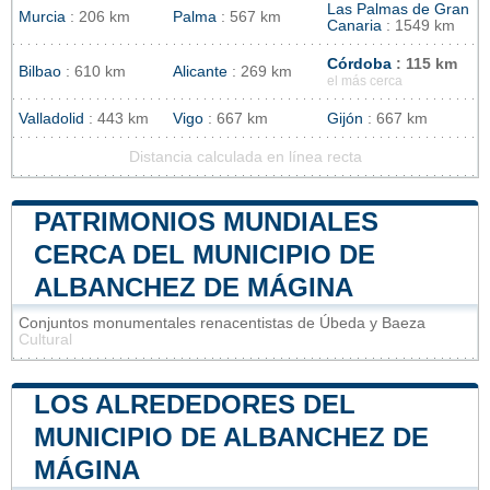
Las Palmas de Gran
Murcia
: 206 km
Palma
: 567 km
Canaria
: 1549 km
Córdoba
: 115 km
Bilbao
: 610 km
Alicante
: 269 km
el más cerca
Valladolid
: 443 km
Vigo
: 667 km
Gijón
: 667 km
Distancia calculada en línea recta
PATRIMONIOS MUNDIALES
CERCA DEL MUNICIPIO DE
ALBANCHEZ DE MÁGINA
Conjuntos monumentales renacentistas de Úbeda y Baeza
Cultural
LOS ALREDEDORES DEL
MUNICIPIO DE ALBANCHEZ DE
MÁGINA