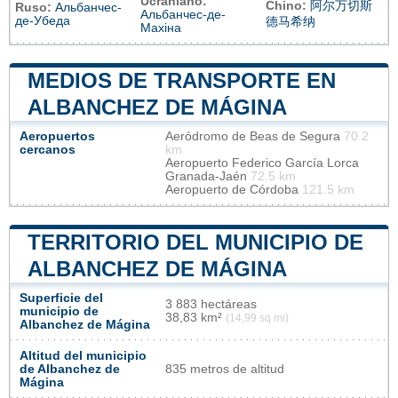
Ucraniano:
Chino:
阿尔万切斯
Ruso:
Альбанчес-
Альбанчес-де-
де-Убеда
德马希纳
Махіна
MEDIOS DE TRANSPORTE EN
ALBANCHEZ DE MÁGINA
Aeropuertos
Aeródromo de Beas de Segura
70.2
cercanos
km
Aeropuerto Federico García Lorca
Granada-Jaén
72.5 km
Aeropuerto de Córdoba
121.5 km
TERRITORIO DEL MUNICIPIO DE
ALBANCHEZ DE MÁGINA
Superficie del
3 883 hectáreas
municipio de
38,83 km²
(14,99 sq mi)
Albanchez de Mágina
Altitud del municipio
de Albanchez de
835 metros de altitud
Mágina