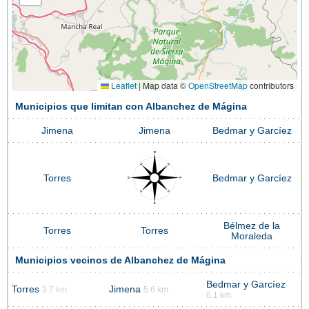
Leaflet
|
Map data ©
OpenStreetMap
contributors
Municipios que limitan con Albanchez de Mágina
Jimena
Jimena
Bedmar y Garcíez
Torres
Bedmar y Garcíez
Bélmez de la
Torres
Torres
Moraleda
Municipios vecinos de Albanchez de Mágina
Bedmar y Garcíez
Torres
Jimena
3.7 km
5.6 km
6.1 km