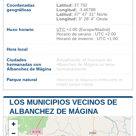
Coordenadas
Latitud:
37.792
geográficas
Longitud:
-3.46788
Latitud:
37° 47' 31'' Norte
Longitud:
3° 28' 4'' Oeste
Huso horario
UTC
+1:00 (Europe/Madrid)
Horario de verano : UTC +2:00
Horario de invierno : UTC +1:00
Hora local
Ciudades
Actualmente, el municipio de
hermanadas con
Albanchez de Mágina no tiene
Albanchez de Mágina
hermanamiento
Parque natural
Albanchez de Mágina no forma parte de
ningún parque natural
LOS MUNICIPIOS VECINOS DE
ALBANCHEZ DE MÁGINA
+
−