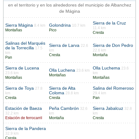
en el territorio y en los alrededores del municipio de Albanchez
de Mágina
Sierra de la Cruz
Sierra Mágina
Golondrina
8.4 km
10.7 km
11.4 km
Montañas
Pico
Cresta
Salinas del Marqués
Sierra de Larva
Sierra de Don Pedro
22.6
de la Torrecilla
17.5
km
22.6 km
km
Cresta
Montaña
Pan
Sierra de Lucena
Olla Luchema
23.6
Olla Luchena
23.6 km
23.6 km
km
Montañas
Montañas
Montañas
Sierra de Toya
Sierra de Alta
Salina del Romeroso
27.8
Coloma
km
28.8 km
29.4 km
Cresta
Cresta
Pan
Estación de Baeza
Peña Cambrón
Sierra Jabalcuz
32.6
32.8
32.2 km
km
km
Estación de ferrocarril
Montaña
Cresta
Sierra de la Pandera
32.9 km
Cresta