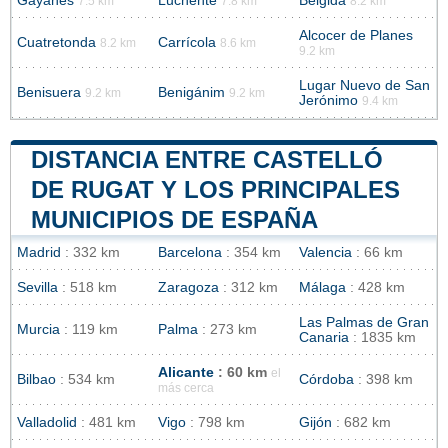
Gayanes
Luchente
Bélgida
7.5 km
7.8 km
8.2 km
Alcocer de Planes
Cuatretonda
Carrícola
8.2 km
8.6 km
9.2 km
Lugar Nuevo de San
Benisuera
Benigánim
9.2 km
9.2 km
Jerónimo
9.4 km
DISTANCIA ENTRE CASTELLÓ
DE RUGAT Y LOS PRINCIPALES
MUNICIPIOS DE ESPAÑA
Madrid
: 332 km
Barcelona
: 354 km
Valencia
: 66 km
Sevilla
: 518 km
Zaragoza
: 312 km
Málaga
: 428 km
Las Palmas de Gran
Murcia
: 119 km
Palma
: 273 km
Canaria
: 1835 km
Alicante
: 60 km
el
Bilbao
: 534 km
Córdoba
: 398 km
más cerca
Valladolid
: 481 km
Vigo
: 798 km
Gijón
: 682 km