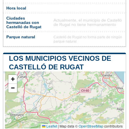
Hora local
Ciudades
Actualmente, el municipio de Castelló
hermanadas con
de Rugat no tiene hermanamiento
Castelló de Rugat
Parque natural
Castelló de Rugat no forma parte de ningún
parque natural
LOS MUNICIPIOS VECINOS DE
CASTELLÓ DE RUGAT
+
−
Leaflet
|
Map data ©
OpenStreetMap
contributors