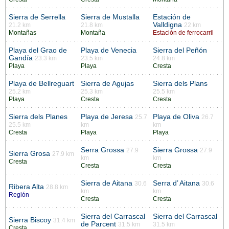
Sierra de Serrella
Sierra de Mustalla
Estación de
Valldigna
21.2 km
21.8 km
22 km
Montañas
Montaña
Estación de ferrocarril
Playa del Grao de
Playa de Venecia
Sierra del Peñón
Gandía
23.3 km
23.5 km
24.8 km
Playa
Playa
Cresta
Playa de Bellreguart
Sierra de Agujas
Sierra dels Plans
25.2 km
25.3 km
25.5 km
Playa
Cresta
Cresta
Sierra dels Planes
Playa de Jeresa
Playa de Oliva
25.7
26.7
25.5 km
km
km
Cresta
Playa
Playa
Serra Grossa
Sierra Grossa
27.9
27.9
Sierra Grosa
27.9 km
km
km
Cresta
Cresta
Cresta
Sierra de Aitana
Serra d’ Aitana
30.6
30.6
Ribera Alta
28.8 km
km
km
Región
Cresta
Cresta
Sierra del Carrascal
Sierra del Carrascal
Sierra Biscoy
31.4 km
de Parcent
31.5 km
31.5 km
Cresta