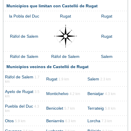
Municipios que limitan con Castelló de Rugat
la Pobla del Duc
Rugat
Rugat
Ráfol de Salem
Rugat
Ráfol de Salem
Ráfol de Salem
Salem
Municipios vecinos de Castelló de Rugat
Ráfol de Salem
1.7
Rugat
Salem
1.9 km
2.3 km
km
Ayelo de Rugat
3.5
Montichelvo
Beniatjar
4.2 km
4.3 km
km
Puebla del Duc
4.3
Benicolet
Terrateig
5.7 km
5.8 km
km
Otos
Beniarrés
Lorcha
5.9 km
6.3 km
7.3 km