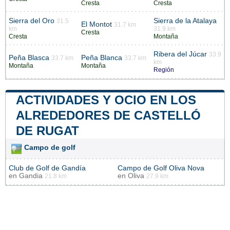
Cresta
Cresta
Sierra del Oro
Sierra de la Atalaya
31.5
El Montot
31.7 km
km
31.9 km
Cresta
Cresta
Montaña
Ribera del Júcar
33.9
Peña Blasca
Peña Blanca
33.7 km
33.7 km
km
Montaña
Montaña
Región
ACTIVIDADES Y OCIO EN LOS
ALREDEDORES DE CASTELLÓ
DE RUGAT
Campo de golf
Club de Golf de Gandía
Campo de Golf Oliva Nova
en
Gandia
en
Oliva
21.8 km
27.9 km