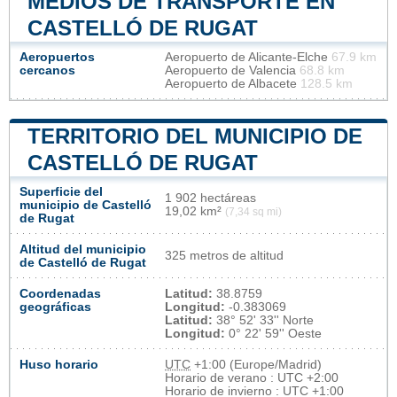
MEDIOS DE TRANSPORTE EN
CASTELLÓ DE RUGAT
Aeropuertos
Aeropuerto de Alicante-Elche
67.9 km
cercanos
Aeropuerto de Valencia
68.8 km
Aeropuerto de Albacete
128.5 km
TERRITORIO DEL MUNICIPIO DE
CASTELLÓ DE RUGAT
Superficie del
1 902 hectáreas
municipio de Castelló
19,02 km²
(7,34 sq mi)
de Rugat
Altitud del municipio
325 metros de altitud
de Castelló de Rugat
Coordenadas
Latitud:
38.8759
geográficas
Longitud:
-0.383069
Latitud:
38° 52' 33'' Norte
Longitud:
0° 22' 59'' Oeste
Huso horario
UTC
+1:00 (Europe/Madrid)
Horario de verano : UTC +2:00
Horario de invierno : UTC +1:00