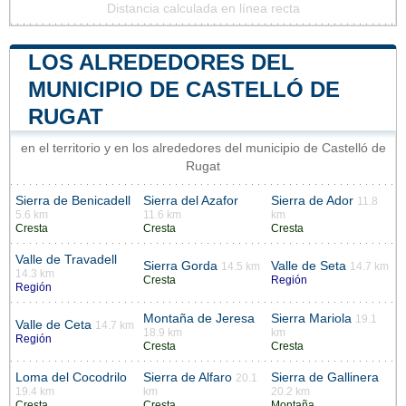
Distancia calculada en línea recta
LOS ALREDEDORES DEL
MUNICIPIO DE CASTELLÓ DE
RUGAT
en el territorio y en los alrededores del municipio de Castelló de
Rugat
Sierra de Benicadell
Sierra del Azafor
Sierra de Ador
11.8
5.6 km
11.6 km
km
Cresta
Cresta
Cresta
Valle de Travadell
Sierra Gorda
Valle de Seta
14.5 km
14.7 km
14.3 km
Cresta
Región
Región
Montaña de Jeresa
Sierra Mariola
19.1
Valle de Ceta
14.7 km
18.9 km
km
Región
Cresta
Cresta
Loma del Cocodrilo
Sierra de Alfaro
Sierra de Gallinera
20.1
19.4 km
km
20.2 km
Cresta
Cresta
Montaña