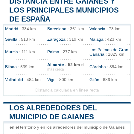
DISTANCIA ENTRE GAIANES Y
LOS PRINCIPALES MUNICIPIOS
DE ESPAÑA
Madrid
: 334 km
Barcelona
: 361 km
Valencia
: 73 km
Sevilla
: 513 km
Zaragoza
: 319 km
Málaga
: 423 km
Las Palmas de Gran
Murcia
: 111 km
Palma
: 277 km
Canaria
: 1829 km
Alicante
: 52 km
el
Bilbao
: 539 km
Córdoba
: 394 km
más cerca
Valladolid
: 484 km
Vigo
: 800 km
Gijón
: 686 km
Distancia calculada en línea recta
LOS ALREDEDORES DEL
MUNICIPIO DE GAIANES
en el territorio y en los alrededores del municipio de Gaianes