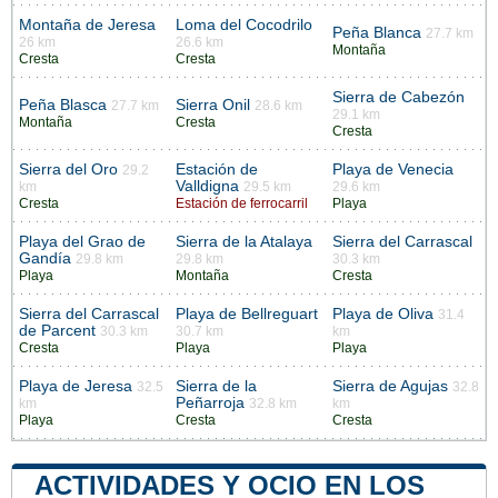
Montaña de Jeresa
Loma del Cocodrilo
Peña Blanca
27.7 km
26 km
26.6 km
Montaña
Cresta
Cresta
Sierra de Cabezón
Peña Blasca
Sierra Onil
27.7 km
28.6 km
29.1 km
Montaña
Cresta
Cresta
Sierra del Oro
Estación de
Playa de Venecia
29.2
Valldigna
km
29.5 km
29.6 km
Cresta
Estación de ferrocarril
Playa
Playa del Grao de
Sierra de la Atalaya
Sierra del Carrascal
Gandía
29.8 km
29.8 km
30.3 km
Playa
Montaña
Cresta
Sierra del Carrascal
Playa de Bellreguart
Playa de Oliva
31.4
de Parcent
30.3 km
30.7 km
km
Cresta
Playa
Playa
Playa de Jeresa
Sierra de la
Sierra de Agujas
32.5
32.8
Peñarroja
km
32.8 km
km
Playa
Cresta
Cresta
ACTIVIDADES Y OCIO EN LOS