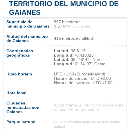
TERRITORIO DEL MUNICIPIO DE
GAIANES
Superficie del
957 hectáreas
municipio de Gaianes
9,57 km²
(3,69 sq mi)
Altitud del municipio
416 metros de altitud
de Gaianes
Coordenadas
Latitud:
38.8116
geográficas
Longitud:
-0.410316
Latitud:
38° 48' 42'' Norte
Longitud:
0° 24' 37'' Oeste
Huso horario
UTC
+1:00 (Europe/Madrid)
Horario de verano : UTC +2:00
Horario de invierno : UTC +1:00
Hora local
Ciudades
Actualmente, el municipio de Gaianes
hermanadas con
no tiene hermanamiento
Gaianes
Parque natural
Gaianes no forma parte de ningún parque
natural