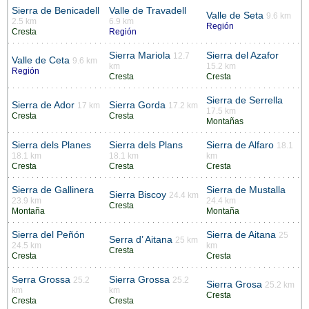
Sierra de Benicadell
Valle de Travadell
Valle de Seta
9.6 km
2.5 km
6.9 km
Región
Cresta
Región
Sierra Mariola
Sierra del Azafor
12.7
Valle de Ceta
9.6 km
km
15.2 km
Región
Cresta
Cresta
Sierra de Serrella
Sierra de Ador
Sierra Gorda
17 km
17.2 km
17.5 km
Cresta
Cresta
Montañas
Sierra dels Planes
Sierra dels Plans
Sierra de Alfaro
18.1
18.1 km
18.1 km
km
Cresta
Cresta
Cresta
Sierra de Gallinera
Sierra de Mustalla
Sierra Biscoy
24.4 km
23.9 km
24.4 km
Cresta
Montaña
Montaña
Sierra del Peñón
Sierra de Aitana
25
Serra d’ Aitana
25 km
24.5 km
km
Cresta
Cresta
Cresta
Serra Grossa
Sierra Grossa
25.2
25.2
Sierra Grosa
25.2 km
km
km
Cresta
Cresta
Cresta