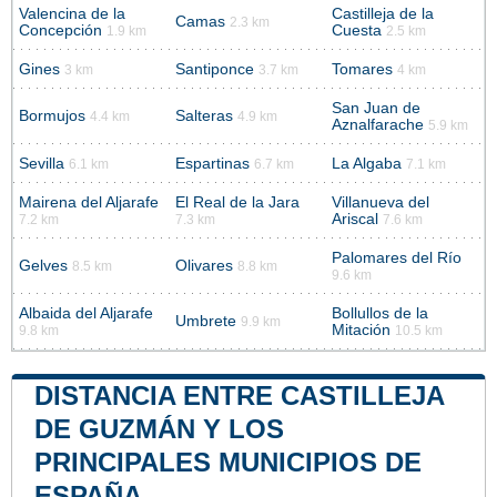
Valencina de la
Castilleja de la
Camas
2.3 km
Concepción
Cuesta
1.9 km
2.5 km
Gines
Santiponce
Tomares
3 km
3.7 km
4 km
San Juan de
Bormujos
Salteras
4.4 km
4.9 km
Aznalfarache
5.9 km
Sevilla
Espartinas
La Algaba
6.1 km
6.7 km
7.1 km
Mairena del Aljarafe
El Real de la Jara
Villanueva del
Ariscal
7.2 km
7.3 km
7.6 km
Palomares del Río
Gelves
Olivares
8.5 km
8.8 km
9.6 km
Albaida del Aljarafe
Bollullos de la
Umbrete
9.9 km
Mitación
9.8 km
10.5 km
DISTANCIA ENTRE CASTILLEJA
DE GUZMÁN Y LOS
PRINCIPALES MUNICIPIOS DE
ESPAÑA