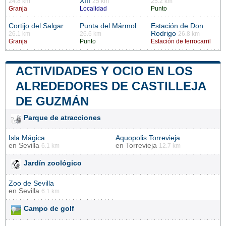
XIII
24.8 km
25 km
25.2 km
Granja
Localidad
Punto
Cortijo del Salgar
Punta del Mármol
Estación de Don
Rodrigo
26.1 km
26.6 km
26.8 km
Granja
Punto
Estación de ferrocarril
ACTIVIDADES Y OCIO EN LOS
ALREDEDORES DE CASTILLEJA
DE GUZMÁN
Parque de atracciones
Isla Mágica
Aquopolis Torrevieja
en
Sevilla
en
Torrevieja
6.1 km
12.7 km
Jardín zoológico
Zoo de Sevilla
en
Sevilla
6.1 km
Campo de golf