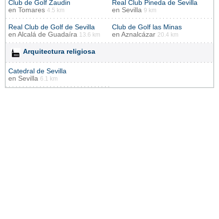
Club de Golf Zaudin
Real Club Pineda de Sevilla
en
Tomares
en
Sevilla
4.5 km
9 km
Real Club de Golf de Sevilla
Club de Golf las Minas
en
Alcalá de Guadaíra
en
Aznalcázar
13.6 km
20.4 km
Arquitectura religiosa
Catedral de Sevilla
en
Sevilla
6.1 km