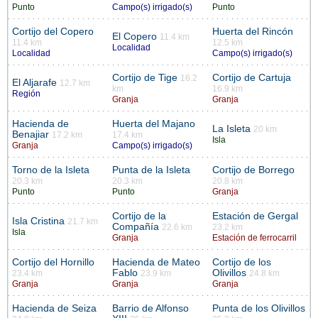
Punto
Campo(s) irrigado(s)
Punto
Cortijo del Copero
Huerta del Rincón
El Copero
11.4 km
11.4 km
12.5 km
Localidad
Localidad
Campo(s) irrigado(s)
Cortijo de Tige
Cortijo de Cartuja
16.2
El Aljarafe
12.7 km
km
16.9 km
Región
Granja
Granja
Hacienda de
Huerta del Majano
La Isleta
20 km
Benajiar
17.2 km
17.4 km
Isla
Granja
Campo(s) irrigado(s)
Torno de la Isleta
Punta de la Isleta
Cortijo de Borrego
20.3 km
20.3 km
20.8 km
Punto
Punto
Granja
Cortijo de la
Estación de Gergal
Isla Cristina
21.7 km
Compañía
22.6 km
23.2 km
Isla
Granja
Estación de ferrocarril
Cortijo del Hornillo
Hacienda de Mateo
Cortijo de los
Fablo
Olivillos
23.4 km
23.9 km
24.8 km
Granja
Granja
Granja
Hacienda de Seiza
Barrio de Alfonso
Punta de los Olivillos