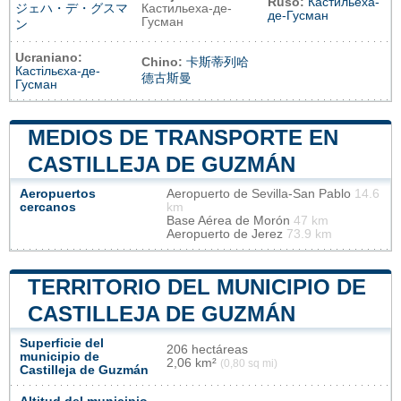
Ruso:
Кастильеха-
ジェハ・デ・グスマ
Кастильеха-де-
де-Гусман
Гусман
ン
Ucraniano:
Chino:
卡斯蒂列哈
Кастільєха-де-
德古斯曼
Гусман
MEDIOS DE TRANSPORTE EN
CASTILLEJA DE GUZMÁN
Aeropuertos
Aeropuerto de Sevilla-San Pablo
14.6
cercanos
km
Base Aérea de Morón
47 km
Aeropuerto de Jerez
73.9 km
TERRITORIO DEL MUNICIPIO DE
CASTILLEJA DE GUZMÁN
Superficie del
206 hectáreas
municipio de
2,06 km²
(0,80 sq mi)
Castilleja de Guzmán