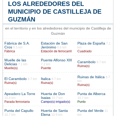
LOS ALREDEDORES DEL
MUNICIPIO DE CASTILLEJA DE
GUZMÁN
en el territorio y en los alrededores del municipio de Castilleja de
Guzmán
Fábrica de S.A.
Estación de San
Plaza de España
7.1
Cros
Jerónimo
6.5 km
6.6 km
km
Fábrica
Estación de ferrocarril
Cuadrado
Muelle de las
Puente Alfonso XIII
Carambolo
8.7 km
Delicias
7.1 km
7.2 km
Ruina(s)
Muelle(s)
Puente
Ruinas de Itálica
8.7
El Carambolo
Italica
8.7 km
8.7 km
km
Ruina(s)
Ruina(s)
Ruina(s)
Apeadero La Torre
Huerta de Don
Punta de Alberca
Isaias
10.4 km
10.7 km
10.7 km
Parada ferroviaria
Campo(s) irrigado(s)
Punto
Punta del Capullo
Huerta de Santa
Punta del Verde
11
Elena
10.7 km
10.9 km
km