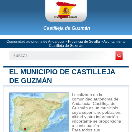
Castilleja de Guzmán
Comunidad autónoma de Andalucía
>
Provincia de Sevilla
>
Ayuntamiento
Castilleja de Guzmán
EL MUNICIPIO DE CASTILLEJA
DE GUZMÁN
Localizado en la
comunidad autónoma de
Andalucía, Castilleja de
Guzmán es un municipio
cuya superficie, población,
altitud y otra información
importante se proporciona
a continuación.
Para todos sus