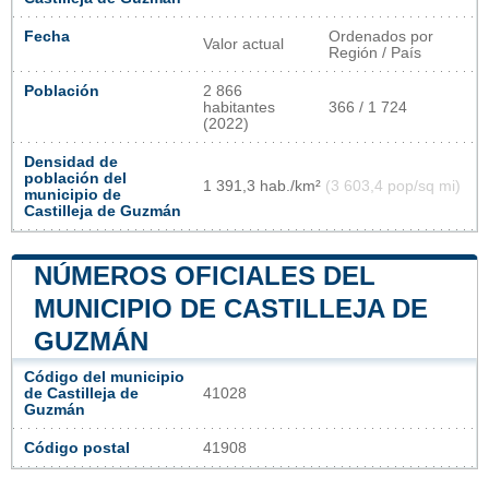
Fecha
Ordenados por
Valor actual
Región / País
Población
2 866
habitantes
366 / 1 724
(2022)
Densidad de
población del
1 391,3 hab./km²
(3 603,4 pop/sq mi)
municipio de
Castilleja de Guzmán
NÚMEROS OFICIALES DEL
MUNICIPIO DE CASTILLEJA DE
GUZMÁN
Código del municipio
de Castilleja de
41028
Guzmán
Código postal
41908