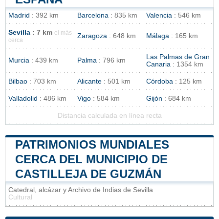
Madrid
: 392 km
Barcelona
: 835 km
Valencia
: 546 km
Sevilla
: 7 km
el más
Zaragoza
: 648 km
Málaga
: 165 km
cerca
Las Palmas de Gran
Murcia
: 439 km
Palma
: 796 km
Canaria
: 1354 km
Bilbao
: 703 km
Alicante
: 501 km
Córdoba
: 125 km
Valladolid
: 486 km
Vigo
: 584 km
Gijón
: 684 km
Distancia calculada en línea recta
PATRIMONIOS MUNDIALES
CERCA DEL MUNICIPIO DE
CASTILLEJA DE GUZMÁN
Catedral, alcázar y Archivo de Indias de Sevilla
Cultural