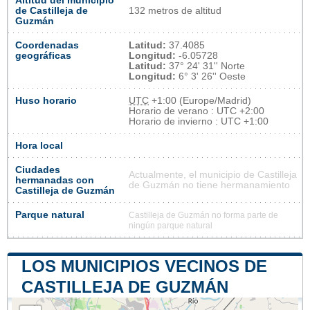
Altitud del municipio
de Castilleja de
132 metros de altitud
Guzmán
Coordenadas
Latitud:
37.4085
geográficas
Longitud:
-6.05728
Latitud:
37° 24' 31'' Norte
Longitud:
6° 3' 26'' Oeste
Huso horario
UTC
+1:00 (Europe/Madrid)
Horario de verano : UTC +2:00
Horario de invierno : UTC +1:00
Hora local
Ciudades
Actualmente, el municipio de Castilleja
hermanadas con
de Guzmán no tiene hermanamiento
Castilleja de Guzmán
Parque natural
Castilleja de Guzmán no forma parte de
ningún parque natural
LOS MUNICIPIOS VECINOS DE
CASTILLEJA DE GUZMÁN