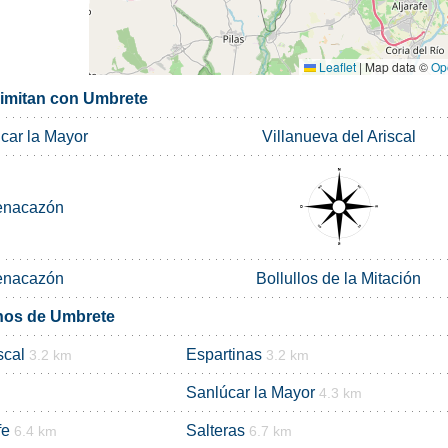
Leaflet
|
Map data ©
Op
limitan con Umbrete
car la Mayor
Villanueva del Ariscal
enacazón
enacazón
Bollullos de la Mitación
nos de Umbrete
scal
Espartinas
3.2 km
3.2 km
Sanlúcar la Mayor
4.3 km
fe
Salteras
6.4 km
6.7 km