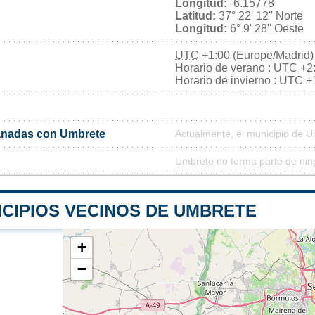
Longitud:
-6.15778
Latitud:
37° 22' 12'' Norte
Longitud:
6° 9' 28'' Oeste
UTC
+1:00 (Europe/Madrid)
Horario de verano : UTC +2
Horario de invierno : UTC +
nadas con Umbrete
Actualmente, el municipio de 
Umbrete no forma parte de nin
ICIPIOS VECINOS DE UMBRETE
+
−