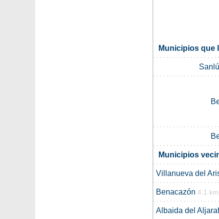
Municipios que 
Sanlú
B
B
Municipios veci
Villanueva del Ari
Benacazón
4.1 km
Albaida del Aljara