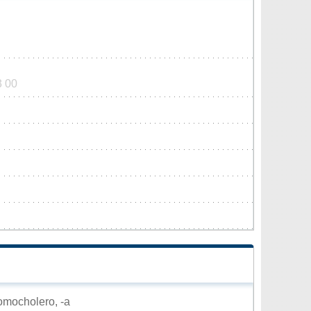
3 00
omocholero, -a