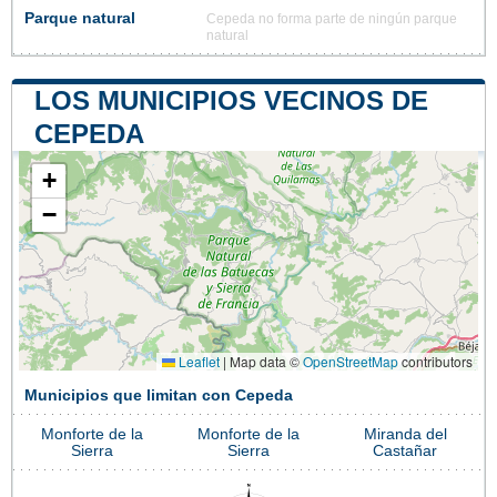
Parque natural
Cepeda no forma parte de ningún parque
natural
LOS MUNICIPIOS VECINOS DE
CEPEDA
+
−
Leaflet
|
Map data ©
OpenStreetMap
contributors
Municipios que limitan con Cepeda
Monforte de la
Monforte de la
Miranda del
Sierra
Sierra
Castañar