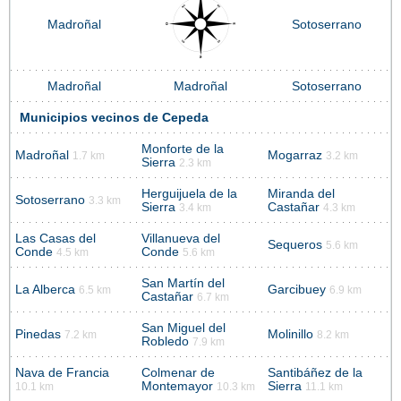
Madroñal
Sotoserrano
Madroñal
Madroñal
Sotoserrano
Municipios vecinos de Cepeda
Monforte de la
Madroñal
Mogarraz
1.7 km
3.2 km
Sierra
2.3 km
Herguijuela de la
Miranda del
Sotoserrano
3.3 km
Sierra
Castañar
3.4 km
4.3 km
Las Casas del
Villanueva del
Sequeros
5.6 km
Conde
Conde
4.5 km
5.6 km
San Martín del
La Alberca
Garcibuey
6.5 km
6.9 km
Castañar
6.7 km
San Miguel del
Pinedas
Molinillo
7.2 km
8.2 km
Robledo
7.9 km
Nava de Francia
Colmenar de
Santibáñez de la
Montemayor
Sierra
10.1 km
10.3 km
11.1 km