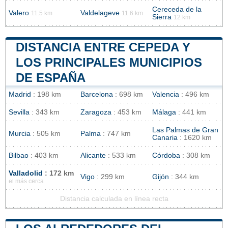
Cereceda de la
Valero
Valdelageve
11.5 km
11.6 km
Sierra
12 km
DISTANCIA ENTRE CEPEDA Y
LOS PRINCIPALES MUNICIPIOS
DE ESPAÑA
Madrid
: 198 km
Barcelona
: 698 km
Valencia
: 496 km
Sevilla
: 343 km
Zaragoza
: 453 km
Málaga
: 441 km
Las Palmas de Gran
Murcia
: 505 km
Palma
: 747 km
Canaria
: 1620 km
Bilbao
: 403 km
Alicante
: 533 km
Córdoba
: 308 km
Valladolid
: 172 km
Vigo
: 299 km
Gijón
: 344 km
el más cerca
Distancia calculada en línea recta