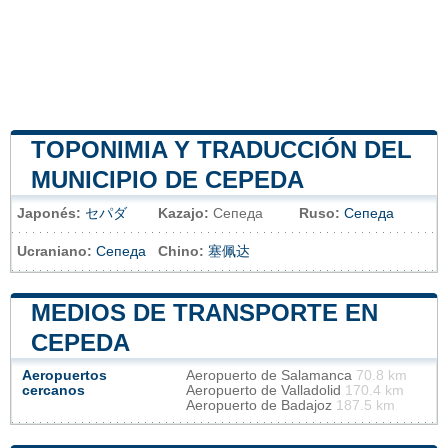
TOPONIMIA Y TRADUCCIÓN DEL
MUNICIPIO DE CEPEDA
Japonés:
セパダ
Kazajo:
Сепеда
Ruso:
Сепеда
Ucraniano:
Сепеда
Chino:
塞佩达
MEDIOS DE TRANSPORTE EN
CEPEDA
Aeropuertos
Aeropuerto de Salamanca
70.8 km
cercanos
Aeropuerto de Valladolid
170.4 km
Aeropuerto de Badajoz
187.5 km