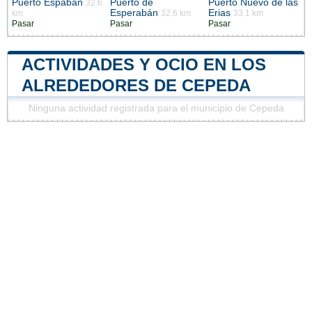
Puerto Espaban
Puerto de
Puerto Nuevo de las
32.6
Esperabán
Erias
km
32.6 km
33.1 km
Pasar
Pasar
Pasar
ACTIVIDADES Y OCIO EN LOS
ALREDEDORES DE CEPEDA
Ninguna actividad registrada para el municipio de Cepeda