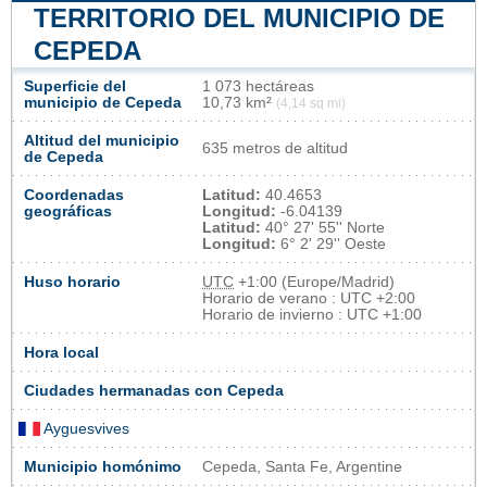
TERRITORIO DEL MUNICIPIO DE
CEPEDA
Superficie del
1 073 hectáreas
municipio de Cepeda
10,73 km²
(4,14 sq mi)
Altitud del municipio
635 metros de altitud
de Cepeda
Coordenadas
Latitud:
40.4653
geográficas
Longitud:
-6.04139
Latitud:
40° 27' 55'' Norte
Longitud:
6° 2' 29'' Oeste
Huso horario
UTC
+1:00 (Europe/Madrid)
Horario de verano : UTC +2:00
Horario de invierno : UTC +1:00
Hora local
Ciudades hermanadas con Cepeda
Ayguesvives
Municipio homónimo
Cepeda, Santa Fe, Argentine