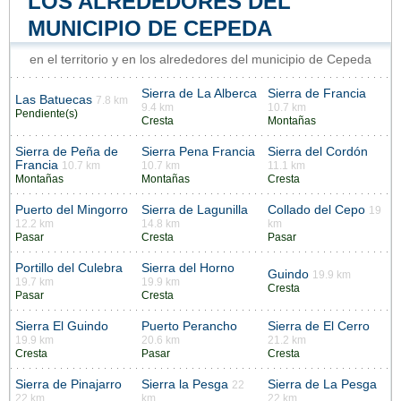
LOS ALREDEDORES DEL
MUNICIPIO DE CEPEDA
en el territorio y en los alrededores del municipio de Cepeda
Sierra de La Alberca
Sierra de Francia
Las Batuecas
7.8 km
9.4 km
10.7 km
Pendiente(s)
Cresta
Montañas
Sierra de Peña de
Sierra Pena Francia
Sierra del Cordón
Francia
10.7 km
10.7 km
11.1 km
Montañas
Montañas
Cresta
Puerto del Mingorro
Sierra de Lagunilla
Collado del Cepo
19
12.2 km
14.8 km
km
Pasar
Cresta
Pasar
Portillo del Culebra
Sierra del Horno
Guindo
19.9 km
19.7 km
19.9 km
Cresta
Pasar
Cresta
Sierra El Guindo
Puerto Perancho
Sierra de El Cerro
19.9 km
20.6 km
21.2 km
Cresta
Pasar
Cresta
Sierra de Pinajarro
Sierra la Pesga
Sierra de La Pesga
22
22 km
km
22 km