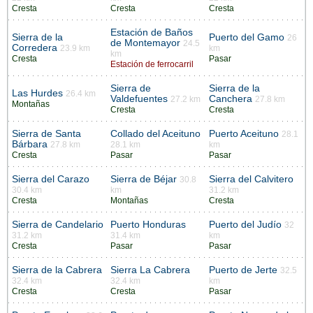
Cresta
Cresta
Cresta
Estación de Baños
Sierra de la
Puerto del Gamo
26
de Montemayor
24.5
Corredera
23.9 km
km
km
Cresta
Pasar
Estación de ferrocarril
Sierra de
Sierra de la
Las Hurdes
26.4 km
Valdefuentes
Canchera
27.2 km
27.8 km
Montañas
Cresta
Cresta
Sierra de Santa
Collado del Aceituno
Puerto Aceituno
28.1
Bárbara
27.8 km
28.1 km
km
Cresta
Pasar
Pasar
Sierra del Carazo
Sierra de Béjar
Sierra del Calvitero
30.8
30.4 km
km
31.2 km
Cresta
Montañas
Cresta
Sierra de Candelario
Puerto Honduras
Puerto del Judío
32
31.2 km
31.4 km
km
Cresta
Pasar
Pasar
Sierra de la Cabrera
Sierra La Cabrera
Puerto de Jerte
32.5
32.4 km
32.4 km
km
Cresta
Cresta
Pasar