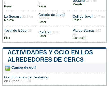
Segarra
23.8 km
km
km
Meseta
Pasar
Pasar
Collado de Juvell
La Segarra
Coll de Juvell
23.8 km
24.7 km
24.7 km
Meseta
Pasar
Pasar
Tosal de Isóbol
Pla de Salinas
26
26.5
Coll Pan
26 km
km
km
Pasar
Pico
Llanura(s)
ACTIVIDADES Y OCIO EN LOS
ALREDEDORES DE CERCS
Campo de golf
Golf Fontanals de Cerdanya
en
Girona
27.3 km