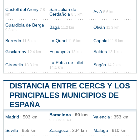
Castell del Areny
San Julián de
7.8
Aviá
8.6 km
Cerdañola
km
8.5 km
Guardiola de Berga
Bagá
Olván
11.2 km
11.3 km
9.3 km
Borredá
La Quart
Capolat
11.5 km
11.8 km
11.9 km
Gisclareny
Espunyola
Saldes
12.4 km
13 km
13.1 km
La Pobla de Lillet
Gironella
Sagás
13.3 km
14.2 km
14.1 km
DISTANCIA ENTRE CERCS Y LOS
PRINCIPALES MUNICIPIOS DE
ESPAÑA
Barcelona
: 90 km
Madrid
: 503 km
Valencia
: 353 km
el más cerca
Sevilla
: 855 km
Zaragoza
: 234 km
Málaga
: 810 km