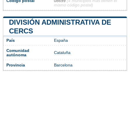
Código postal
08699
(4 municipios más tienen el
mismo código postal)
DIVISIÓN ADMINISTRATIVA DE
CERCS
País
España
Comunidad
Cataluña
autónoma
Provincia
Barcelona