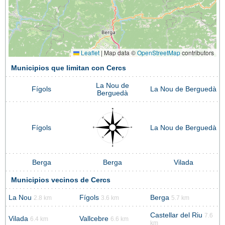
Leaflet
|
Map data ©
OpenStreetMap
contributors
Municipios que limitan con Cercs
La Nou de
Fígols
La Nou de Berguedà
Berguedà
Fígols
La Nou de Berguedà
Berga
Berga
Vilada
Municipios vecinos de Cercs
La Nou
Fígols
Berga
2.8 km
3.6 km
5.7 km
Castellar del Riu
7.6
Vilada
Vallcebre
6.4 km
6.6 km
km