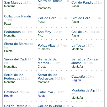
Sierra de Tosals
13.8
San Marcos
Coll de Pandis
11.5 km
15 km
km
Montaña
Pasar
Montañas
Collado de Pandis
Coll de Forn
Clot de Forn
15.1 km
15.1 km
15 km
Pasar
Pasar
Pasar
Pedraforca
San Eloy
Coll de Jou
15.8 km
17.2 km
18.4 km
Montaña
Pico
Pasar
Sierra de Moreu
18.4
Peñas Altas
La Tossa
18.7 km
18.7 km
km
Cumbres
Montaña
Cresta
Sierra del Cadí
Sierra de San
Serrat de Comas-
19.5
Marcos
Juntas
km
20.1 km
20.2 km
Montañas
Cresta
Montaña
Serral de las
Serrat de las
Cataluña
20.6 km
Pedruscas
Pedruscas
20.2 km
20.2 km
Región
Montaña
Montaña
Montaña de Alp
22.4
Catalonia
Catalunya
20.6 km
20.6 km
km
Región
Región
Montaña
Coll de Remoló
Coll de la Cirera
22.7
22.9