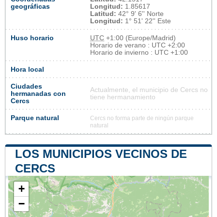
geográficas
Longitud:
1.85617
Latitud:
42° 9' 6'' Norte
Longitud:
1° 51' 22'' Este
Huso horario
UTC
+1:00 (Europe/Madrid)
Horario de verano : UTC +2:00
Horario de invierno : UTC +1:00
Hora local
Ciudades
Actualmente, el municipio de Cercs no
hermanadas con
tiene hermanamiento
Cercs
Parque natural
Cercs no forma parte de ningún parque
natural
LOS MUNICIPIOS VECINOS DE
CERCS
+
−