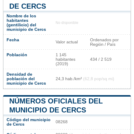
DE CERCS
Nombre de los
habitantes
No disponible
(gentilicio) del
municipio de Cercs
Fecha
Ordenados por
Valor actual
Región / País
Población
1 145
habitantes
434 / 2 519
(2019)
Densidad de
población del
24,3 hab./km²
(62,8 pop/sq mi)
municipio de Cercs
NÚMEROS OFICIALES DEL
MUNICIPIO DE CERCS
Código del municipio
08268
de Cercs