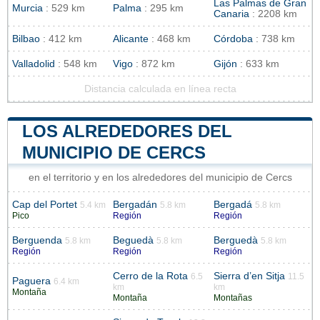
Las Palmas de Gran
Murcia
: 529 km
Palma
: 295 km
Canaria
: 2208 km
Bilbao
: 412 km
Alicante
: 468 km
Córdoba
: 738 km
Valladolid
: 548 km
Vigo
: 872 km
Gijón
: 633 km
Distancia calculada en línea recta
LOS ALREDEDORES DEL
MUNICIPIO DE CERCS
en el territorio y en los alrededores del municipio de Cercs
Cap del Portet
Bergadán
Bergadá
5.4 km
5.8 km
5.8 km
Pico
Región
Región
Berguenda
Beguedà
Berguedà
5.8 km
5.8 km
5.8 km
Región
Región
Región
Cerro de la Rota
Sierra d’en Sitja
6.5
11.5
Paguera
6.4 km
km
km
Montaña
Montaña
Montañas