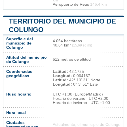
km
Aeropuerto de Reus
146.4 km
TERRITORIO DEL MUNICIPIO DE
COLUNGO
Superficie del
4 064 hectáreas
municipio de
40,64 km²
(15,69 sq mi)
Colungo
Altitud del municipio
612 metros de altitud
de Colungo
Coordenadas
Latitud:
42.1725
geográficas
Longitud:
0.064167
Latitud:
42° 10' 21'' Norte
Longitud:
0° 3' 51'' Este
Huso horario
UTC
+1:00 (Europe/Madrid)
Horario de verano : UTC +2:00
Horario de invierno : UTC +1:00
Hora local
Ciudades
Actualmente, el municipio de Colungo
hermanadas con