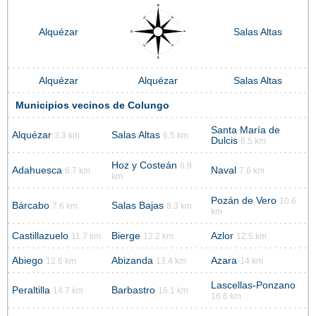
Alquézar
Salas Altas
Alquézar
Alquézar
Salas Altas
Municipios vecinos de Colungo
Santa María de
Alquézar
Salas Altas
3.3 km
6.5 km
Dulcis
6.5 km
Hoz y Costeán
6.9
Adahuesca
Naval
6.7 km
7.6 km
km
Pozán de Vero
10.6
Bárcabo
Salas Bajas
7.6 km
8.3 km
km
Castillazuelo
Bierge
Azlor
11.7 km
12.2 km
12.5 km
Abiego
Abizanda
Azara
12.6 km
13.4 km
14 km
Lascellas-Ponzano
Peraltilla
Barbastro
14.7 km
16.1 km
16.6 km