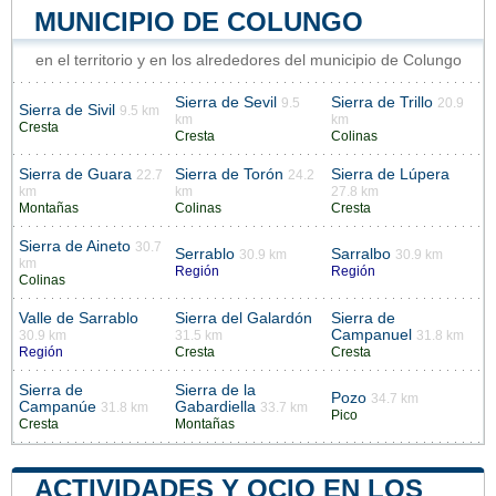
MUNICIPIO DE COLUNGO
en el territorio y en los alrededores del municipio de Colungo
Sierra de Sevil
Sierra de Trillo
9.5
20.9
Sierra de Sivil
9.5 km
km
km
Cresta
Cresta
Colinas
Sierra de Guara
Sierra de Torón
Sierra de Lúpera
22.7
24.2
km
km
27.8 km
Montañas
Colinas
Cresta
Sierra de Aineto
30.7
Serrablo
Sarralbo
30.9 km
30.9 km
km
Región
Región
Colinas
Valle de Sarrablo
Sierra del Galardón
Sierra de
Campanuel
30.9 km
31.5 km
31.8 km
Región
Cresta
Cresta
Sierra de
Sierra de la
Pozo
34.7 km
Campanúe
Gabardiella
31.8 km
33.7 km
Pico
Cresta
Montañas
ACTIVIDADES Y OCIO EN LOS