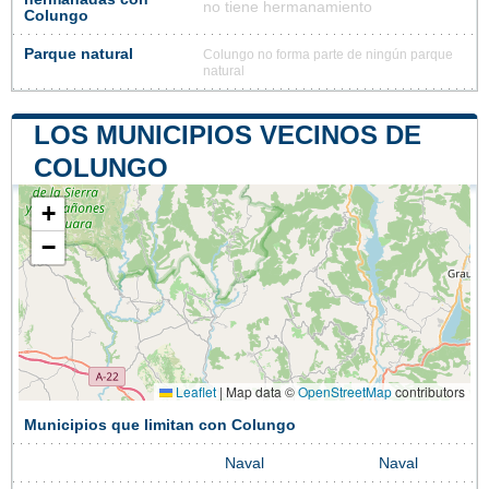
no tiene hermanamiento
Colungo
Parque natural
Colungo no forma parte de ningún parque
natural
LOS MUNICIPIOS VECINOS DE
COLUNGO
+
−
Leaflet
|
Map data ©
OpenStreetMap
contributors
Municipios que limitan con Colungo
Naval
Naval