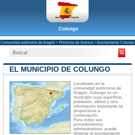
Colungo
Comunidad autónoma de Aragón
>
Provincia de Huesca
>
Ayuntamiento Colungo
EL MUNICIPIO DE COLUNGO
Localizado en la
comunidad autónoma de
Aragón, Colungo es un
municipio cuya superficie,
población, altitud y otra
información importante se
proporciona a
continuación.
Para todos sus
procedimientos
administrativos, puede
dirigirse al ayuntamiento