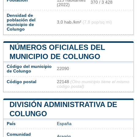
Población
123 habitantes
370 / 3 428
(2022)
Densidad de
población del
3,0 hab./km²
(7,8 pop/sq mi)
municipio de
Colungo
NÚMEROS OFICIALES DEL
MUNICIPIO DE COLUNGO
Código del municipio
22090
de Colungo
Código postal
22148
(Otro municipio tiene el mismo
código postal)
DIVISIÓN ADMINISTRATIVA DE
COLUNGO
País
España
Comunidad
Aragón