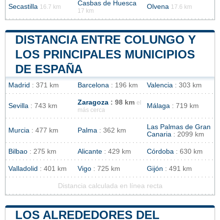
Casbas de Huesca
Secastilla
Olvena
16.7 km
17.6 km
17 km
DISTANCIA ENTRE COLUNGO Y
LOS PRINCIPALES MUNICIPIOS
DE ESPAÑA
Madrid
: 371 km
Barcelona
: 196 km
Valencia
: 303 km
Zaragoza
: 98 km
el
Sevilla
: 743 km
Málaga
: 719 km
más cerca
Las Palmas de Gran
Murcia
: 477 km
Palma
: 362 km
Canaria
: 2099 km
Bilbao
: 275 km
Alicante
: 429 km
Córdoba
: 630 km
Valladolid
: 401 km
Vigo
: 725 km
Gijón
: 491 km
Distancia calculada en línea recta
LOS ALREDEDORES DEL