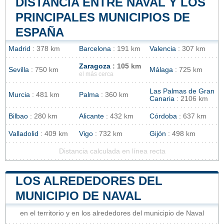
DISTANCIA ENTRE NAVAL Y LOS
PRINCIPALES MUNICIPIOS DE
ESPAÑA
Madrid
: 378 km
Barcelona
: 191 km
Valencia
: 307 km
Zaragoza
: 105 km
Sevilla
: 750 km
Málaga
: 725 km
el más cerca
Las Palmas de Gran
Murcia
: 481 km
Palma
: 360 km
Canaria
: 2106 km
Bilbao
: 280 km
Alicante
: 432 km
Córdoba
: 637 km
Valladolid
: 409 km
Vigo
: 732 km
Gijón
: 498 km
Distancia calculada en línea recta
LOS ALREDEDORES DEL
MUNICIPIO DE NAVAL
en el territorio y en los alrededores del municipio de Naval