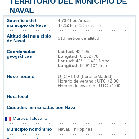
TERRITORIO DEL MUNICIPIO DE
NAVAL
Superficie del
4 732 hectáreas
municipio de Naval
47,32 km²
(18,27 sq mi)
Altitud del municipio
619 metros de altitud
de Naval
Coordenadas
Latitud:
42.195
geográficas
Longitud:
0.152778
Latitud:
42° 11' 42'' Norte
Longitud:
0° 9' 10'' Este
Huso horario
UTC
+1:00 (Europe/Madrid)
Horario de verano : UTC +2:00
Horario de invierno : UTC +1:00
Hora local
Ciudades hermanadas con Naval
Martres-Tolosane
Municipio homónimo
Naval, Philippines