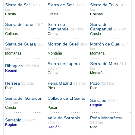
Sierra de Sivil
Sierra de Sevil
Sierra de Trillo
12.8
12.8
14.2
km
km
km
Cresta
Cresta
Colinas
Sierra de Torón
Sierra de
Sierra de
16.7
Campanúe
Campanuel
km
24.7 km
24.7 km
Colinas
Cresta
Cresta
Sierra de Guara
Morrón de Güell
Morrón de Güel
28.1
28.4
28.4
km
km
km
Montañas
Montaña
Montaña
Sierra de Lúpera
Sierra de Merli
31.1
Ribagorza
29.3 km
30.5 km
km
Región
Cresta
Montañas
Herrera
Peña Madrid
Pozo
31.1 km
31.3 km
32.4 km
Pico
Pico
Pico
Sierra del Galardón
Collado de El Santo
Sarralbo
33.8 km
32.9 km
33.1 km
Región
Cresta
Pasar
Valle de Sarrablo
Peña Montañesa
Serrablo
33.8 km
33.8 km
34.2 km
Región
Región
Pico