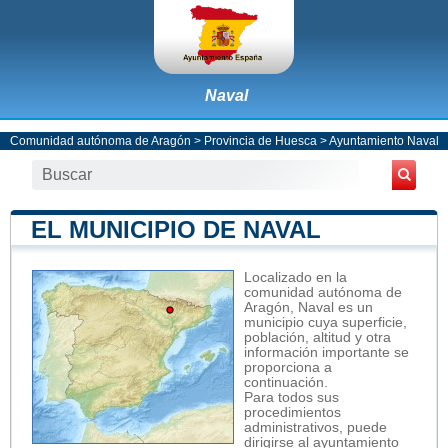
Naval
Comunidad autónoma de Aragón
>
Provincia de Huesca
>
Ayuntamiento Naval
EL MUNICIPIO DE NAVAL
Localizado en la
comunidad autónoma de
Aragón, Naval es un
municipio cuya superficie,
población, altitud y otra
información importante se
proporciona a
continuación.
Para todos sus
procedimientos
administrativos, puede
dirigirse al ayuntamiento