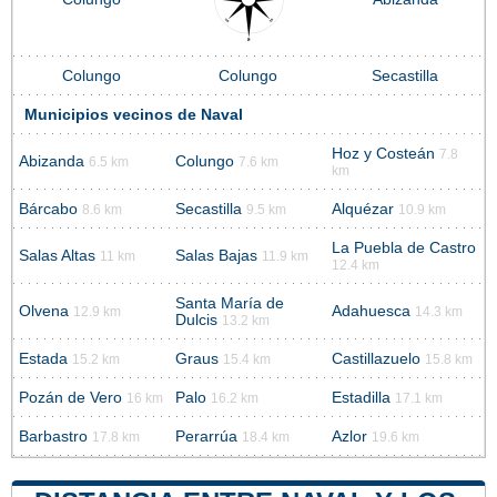
Colungo
Colungo
Secastilla
Municipios vecinos de Naval
Hoz y Costeán
7.8
Abizanda
Colungo
6.5 km
7.6 km
km
Bárcabo
Secastilla
Alquézar
8.6 km
9.5 km
10.9 km
La Puebla de Castro
Salas Altas
Salas Bajas
11 km
11.9 km
12.4 km
Santa María de
Olvena
Adahuesca
12.9 km
14.3 km
Dulcis
13.2 km
Estada
Graus
Castillazuelo
15.2 km
15.4 km
15.8 km
Pozán de Vero
Palo
Estadilla
16 km
16.2 km
17.1 km
Barbastro
Perarrúa
Azlor
17.8 km
18.4 km
19.6 km