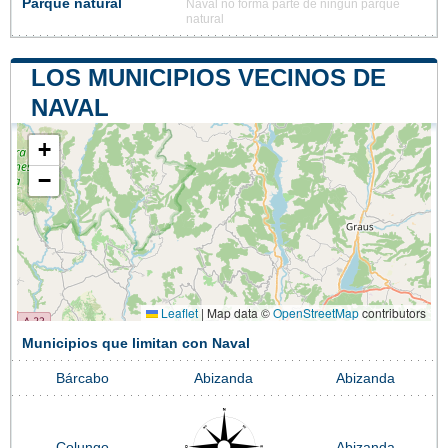
Parque natural
Naval no forma parte de ningún parque
natural
LOS MUNICIPIOS VECINOS DE
NAVAL
+
−
Leaflet
|
Map data ©
OpenStreetMap
contributors
Municipios que limitan con Naval
Bárcabo
Abizanda
Abizanda
Colungo
Abizanda