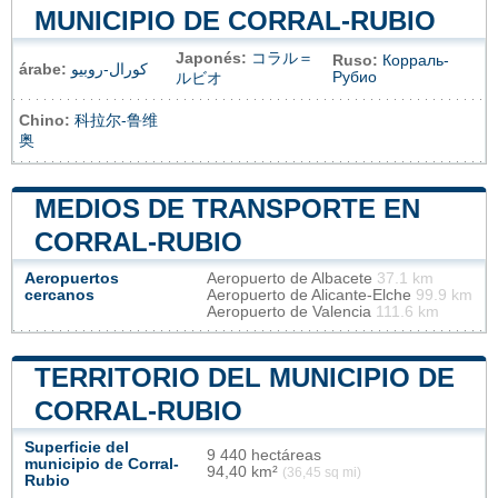
MUNICIPIO DE CORRAL-RUBIO
Japonés:
コラル＝
Ruso:
Корраль-
árabe:
كورال-روبيو
Рубио
ルビオ
Chino:
科拉尔-鲁维
奥
MEDIOS DE TRANSPORTE EN
CORRAL-RUBIO
Aeropuertos
Aeropuerto de Albacete
37.1 km
cercanos
Aeropuerto de Alicante-Elche
99.9 km
Aeropuerto de Valencia
111.6 km
TERRITORIO DEL MUNICIPIO DE
CORRAL-RUBIO
Superficie del
9 440 hectáreas
municipio de Corral-
94,40 km²
(36,45 sq mi)
Rubio