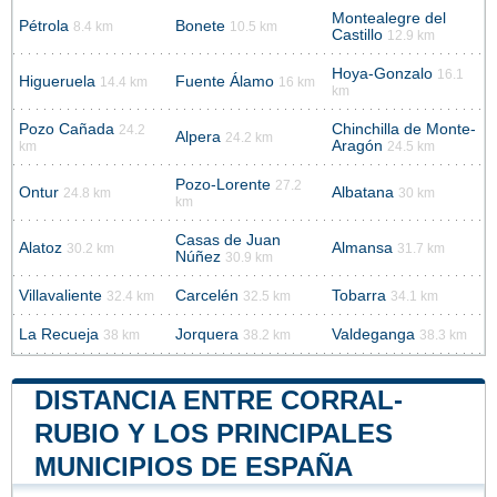
Montealegre del
Pétrola
Bonete
8.4 km
10.5 km
Castillo
12.9 km
Hoya-Gonzalo
16.1
Higueruela
Fuente Álamo
14.4 km
16 km
km
Pozo Cañada
Chinchilla de Monte-
24.2
Alpera
24.2 km
Aragón
km
24.5 km
Pozo-Lorente
27.2
Ontur
Albatana
24.8 km
30 km
km
Casas de Juan
Alatoz
Almansa
30.2 km
31.7 km
Núñez
30.9 km
Villavaliente
Carcelén
Tobarra
32.4 km
32.5 km
34.1 km
La Recueja
Jorquera
Valdeganga
38 km
38.2 km
38.3 km
DISTANCIA ENTRE CORRAL-
RUBIO Y LOS PRINCIPALES
MUNICIPIOS DE ESPAÑA