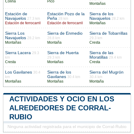
Colina
Pico
Montañas
Estación de
Estación Pozo de la
Sierra de los
Navajuelos
Peña
Navajuelos
27.3 km
28 km
28.2 km
Estación de ferrocarril
Estación de ferrocarril
Montañas
Sierra Los
Sierra de Enmedio
Sierra de Tobarrillas
Navajuelos
28.2 km
28.8 km
29.3 km
Montañas
Montaña
Cresta
Sierra Lacera
Sierra de Huerta
Sierra de las
29.3
Moratillas
km
29.3 km
29.4 km
Cresta
Montañas
Cresta
Los Gavilanes
Sierra de los
Sierra del Mugrón
30.4
Gavilanes
km
30.4 km
30.4 km
Montañas
Montañas
Montaña
ACTIVIDADES Y OCIO EN LOS
ALREDEDORES DE CORRAL-
RUBIO
Ninguna actividad registrada para el municipio de Corral-Rubio