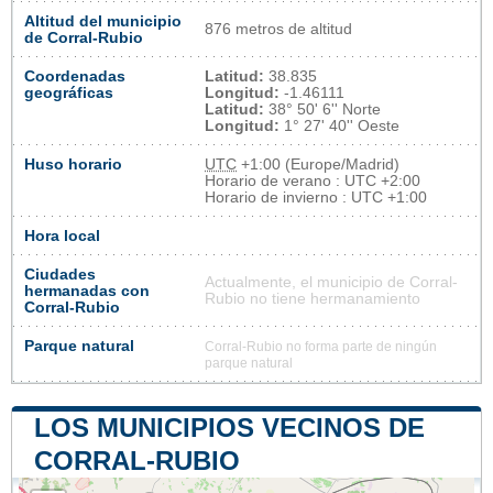
Altitud del municipio
876 metros de altitud
de Corral-Rubio
Coordenadas
Latitud:
38.835
geográficas
Longitud:
-1.46111
Latitud:
38° 50' 6'' Norte
Longitud:
1° 27' 40'' Oeste
Huso horario
UTC
+1:00 (Europe/Madrid)
Horario de verano : UTC +2:00
Horario de invierno : UTC +1:00
Hora local
Ciudades
Actualmente, el municipio de Corral-
hermanadas con
Rubio no tiene hermanamiento
Corral-Rubio
Parque natural
Corral-Rubio no forma parte de ningún
parque natural
LOS MUNICIPIOS VECINOS DE
CORRAL-RUBIO