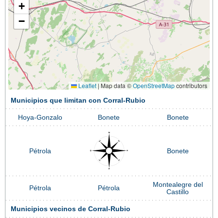
+
−
Leaflet
|
Map data ©
OpenStreetMap
contributors
Municipios que limitan con Corral-Rubio
Hoya-Gonzalo
Bonete
Bonete
Pétrola
Bonete
Montealegre del
Pétrola
Pétrola
Castillo
Municipios vecinos de Corral-Rubio