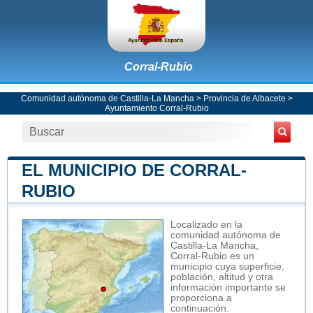
Corral-Rubio
Comunidad autónoma de Castilla-La Mancha
>
Provincia de Albacete
>
Ayuntamiento Corral-Rubio
EL MUNICIPIO DE CORRAL-
RUBIO
Localizado en la
comunidad autónoma de
Castilla-La Mancha,
Corral-Rubio es un
municipio cuya superficie,
población, altitud y otra
información importante se
proporciona a
continuación.