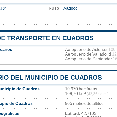
ロス
Ruso:
Куадрос
DE TRANSPORTE EN CUADROS
rcanos
Aeropuerto de Asturias
100.
Aeropuerto de Valladolid
12
Aeropuerto de Santander
1
RIO DEL MUNICIPIO DE CUADROS
municipio de Cuadros
10 970 hectáreas
109,70 km²
(42,36 sq mi)
icipio de Cuadros
905 metros de altitud
ográficas
Latitud:
42.7103