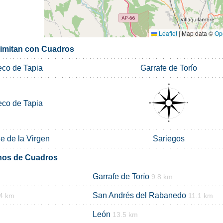
Leaflet
|
Map data ©
Op
limitan con Cuadros
eco de Tapia
Garrafe de Torío
eco de Tapia
e de la Virgen
Sariegos
inos de Cuadros
Garrafe de Torío
9.8 km
San Andrés del Rabanedo
4 km
11.1 km
León
13.5 km