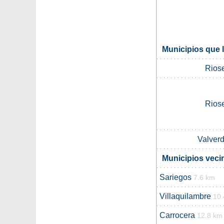
Municipios que 
Rios
Rios
Valverd
Municipios vec
Sariegos
7.6 km
Villaquilambre
10.
Carrocera
12.8 km