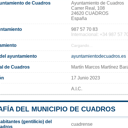
yuntamiento de Cuadros
Ayuntamiento de Cuadros
Carrer Real, 108
24620 CUADROS
España
untamiento
987 57 70 83
Internacional: +34 987 57 7
tamiento
Cargando...
l del ayuntamiento
ayuntamientodecuadros.es
al de Cuadros
Martín Marcos Martínez Bar
ón
17 Junio 2023
A.I.C.
FÍA DEL MUNICIPIO DE CUADROS
bitantes (gentilicio) del
cuadrense
uadros