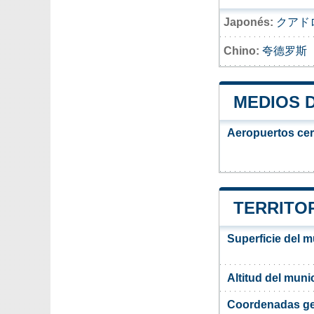
Japonés:
クアド
Chino:
夸德罗斯
MEDIOS 
Aeropuertos ce
TERRITO
Superficie del 
Altitud del mun
Coordenadas ge