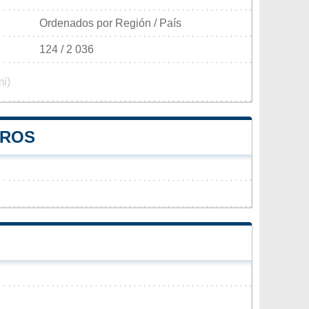
Ordenados por Región / País
124 / 2 036
mi)
DROS