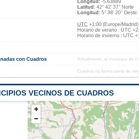
Longitud:
-5.63889
Latitud:
42° 42' 37'' Norte
Longitud:
5° 38' 20'' Oeste
UTC
+1:00 (Europe/Madrid)
Horario de verano : UTC +2
Horario de invierno : UTC +
anadas con Cuadros
Actualmente, el municipio de 
Cuadros no forma parte de nin
ICIPIOS VECINOS DE CUADROS
+
−