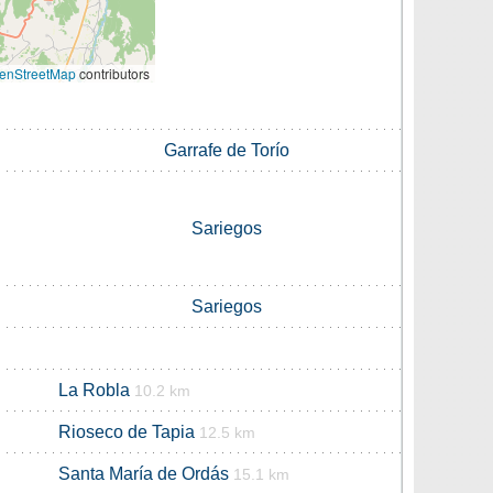
enStreetMap
contributors
Garrafe de Torío
Sariegos
Sariegos
La Robla
10.2 km
Rioseco de Tapia
12.5 km
Santa María de Ordás
15.1 km