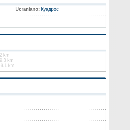
Ucraniano:
Куадрос
2 km
9.3 km
68.1 km