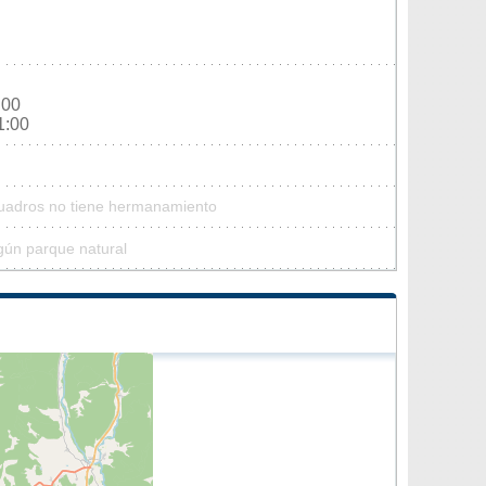
:00
1:00
Cuadros no tiene hermanamiento
gún parque natural