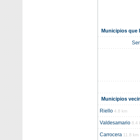
Municipios que 
Sen
Municipios veci
Riello
4.8 km
Valdesamario
8.4
Carrocera
11.8 km