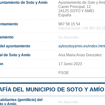
yuntamiento de Soto y Amío
Ayuntamiento de Soto y Am
Carrer Principal, 12
24125 SOTO Y AMÍO
España
untamiento
987 58 15 54
Internacional: +34 987 58 1
tamiento
No disponible
l del ayuntamiento
aytosotoyamio.es/index.htm
al de Soto y Amío
Ana Maria Arias Gonzalez
ón
17 Junio 2023
PSOE
ÍA DEL MUNICIPIO DE SOTO Y AMÍO
bitantes (gentilicio) del
No disponible
to y Amío