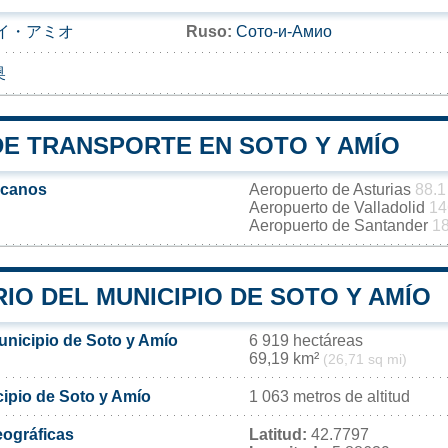
イ・アミオ
Ruso:
Сото-и-Амио
奥
DE TRANSPORTE EN SOTO Y AMÍO
rcanos
Aeropuerto de Asturias
88.1
Aeropuerto de Valladolid
14
Aeropuerto de Santander
1
IO DEL MUNICIPIO DE SOTO Y AMÍO
unicipio de Soto y Amío
6 919 hectáreas
69,19 km²
(26,71 sq mi)
cipio de Soto y Amío
1 063 metros de altitud
ográficas
Latitud:
42.7797