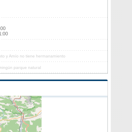
:00
1:00
Soto y Amío no tiene hermanamiento
ningún parque natural