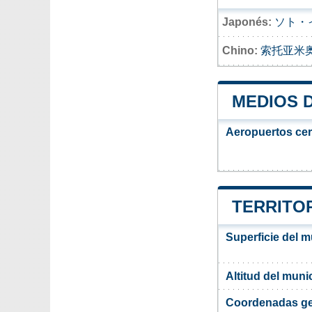
Japonés:
ソト・
Chino:
索托亚米
MEDIOS 
Aeropuertos ce
TERRITOR
Superficie del m
Altitud del muni
Coordenadas ge