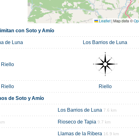
Leaflet
|
Map data ©
Op
limitan con Soto y Amío
a de Luna
Los Barrios de Luna
Riello
Riello
Riello
nos de Soto y Amío
Los Barrios de Luna
7.6 km
Rioseco de Tapia
 km
9.7 km
Llamas de la Ribera
16.9 km