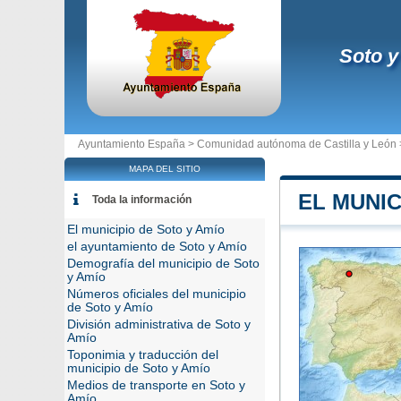
Soto y
Ayuntamiento España >
Comunidad autónoma de Castilla y León
MAPA DEL SITIO
EL MUNIC
Toda la información
El municipio de Soto y Amío
el ayuntamiento de Soto y Amío
Demografía del municipio de Soto
y Amío
Números oficiales del municipio
de Soto y Amío
División administrativa de Soto y
Amío
Toponimia y traducción del
municipio de Soto y Amío
Medios de transporte en Soto y
Amío