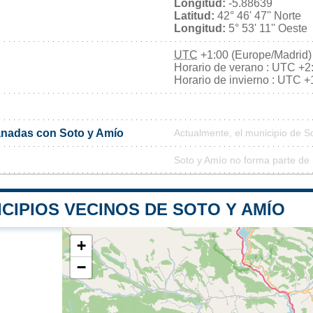
Longitud:
-5.88639
Latitud:
42° 46' 47'' Norte
Longitud:
5° 53' 11'' Oeste
UTC
+1:00 (Europe/Madrid)
Horario de verano : UTC +2
Horario de invierno : UTC +
nadas con Soto y Amío
Actualmente, el municipio de 
Soto y Amío no forma parte de 
CIPIOS VECINOS DE SOTO Y AMÍO
+
−