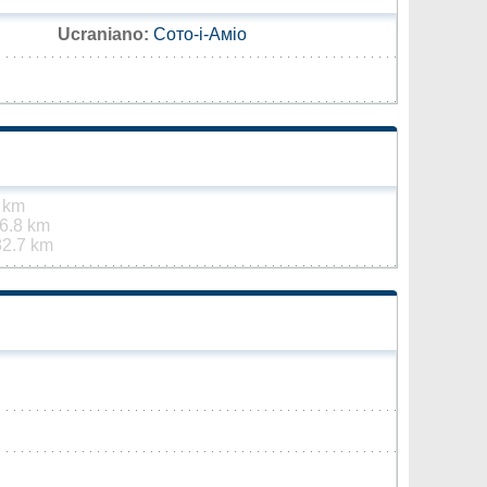
Ucraniano:
Сото-і-Аміо
 km
6.8 km
82.7 km