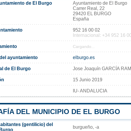
yuntamiento de El Burgo
Ayuntamiento de El Burgo
Carrer Real, 22
29420 EL BURGO
España
untamiento
952 16 00 02
Internacional: +34 952 16 0
tamiento
Cargando...
l del ayuntamiento
elburgo.es
al de El Burgo
Jose Joaquín GARCÍA RA
ón
15 Junio 2019
IU- ANDALUCIA
FÍA DEL MUNICIPIO DE EL BURGO
bitantes (gentilicio) del
burgueño, -a
 Burgo