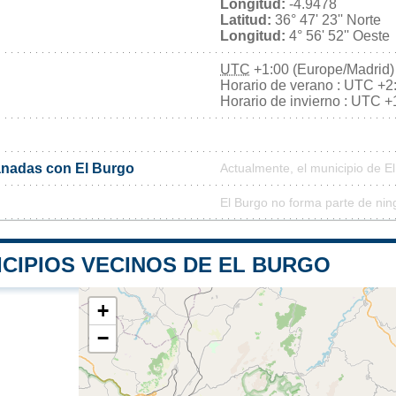
Longitud:
-4.9478
Latitud:
36° 47' 23'' Norte
Longitud:
4° 56' 52'' Oeste
UTC
+1:00 (Europe/Madrid)
Horario de verano : UTC +2
Horario de invierno : UTC +
nadas con El Burgo
Actualmente, el municipio de 
El Burgo no forma parte de nin
ICIPIOS VECINOS DE EL BURGO
+
−