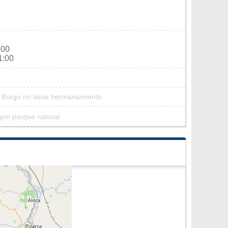
:00
1:00
El Burgo no tiene hermanamiento
gún parque natural