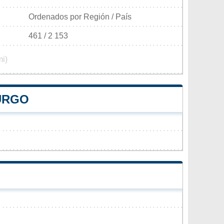
Ordenados por Región / País
461 / 2 153
mi)
BURGO