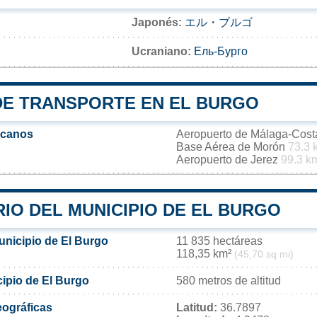
Japonés:
エル・ブルゴ
Ucraniano:
Ель-Бурго
DE TRANSPORTE EN EL BURGO
rcanos
Aeropuerto de Málaga-Cost
Base Aérea de Morón
73.3 
Aeropuerto de Jerez
99.3 k
IO DEL MUNICIPIO DE EL BURGO
unicipio de El Burgo
11 835 hectáreas
118,35 km²
(45,70 sq mi)
cipio de El Burgo
580 metros de altitud
ográficas
Latitud:
36.7897