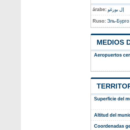
árabe:
إل بورغو
Ruso:
Эль-Бурго
MEDIOS 
Aeropuertos ce
TERRITOR
Superficie del m
Altitud del muni
Coordenadas ge