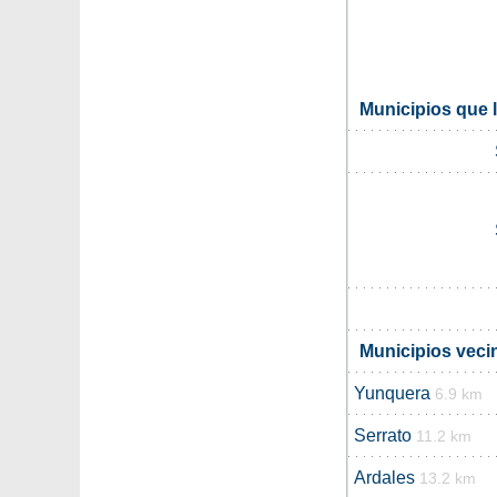
Municipios que 
Municipios veci
Yunquera
6.9 km
Serrato
11.2 km
Ardales
13.2 km