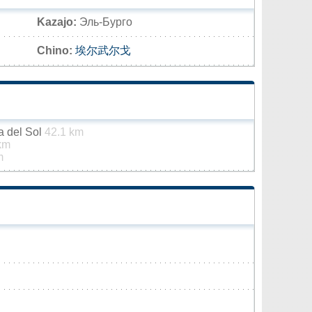
Kazajo:
Эль-Бурго
Chino:
埃尔武尔戈
a del Sol
42.1 km
km
m