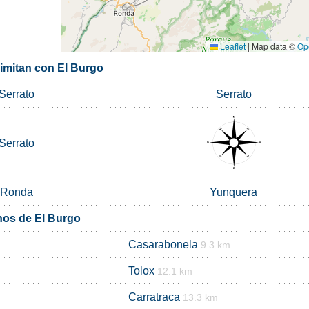
Leaflet
|
Map data ©
Op
limitan con El Burgo
Serrato
Serrato
Serrato
Ronda
Yunquera
nos de El Burgo
Casarabonela
9.3 km
Tolox
12.1 km
Carratraca
13.3 km