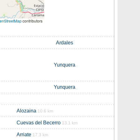
enStreetMap
contributors
Ardales
Yunquera
Yunquera
Alozaina
10.6 km
Cuevas del Becerro
13.1 km
Arriate
17.3 km