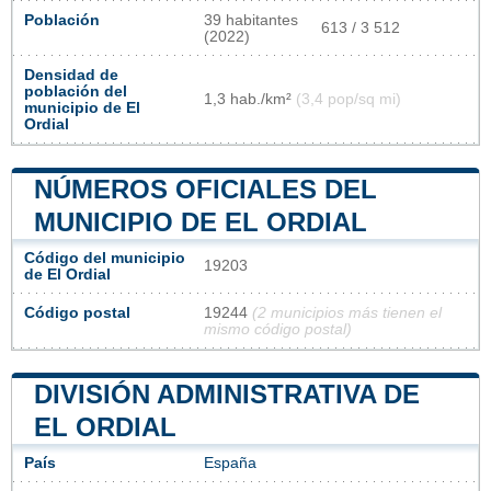
Población
39 habitantes
613 / 3 512
(2022)
Densidad de
población del
1,3 hab./km²
(3,4 pop/sq mi)
municipio de El
Ordial
NÚMEROS OFICIALES DEL
MUNICIPIO DE EL ORDIAL
Código del municipio
19203
de El Ordial
Código postal
19244
(2 municipios más tienen el
mismo código postal)
DIVISIÓN ADMINISTRATIVA DE
EL ORDIAL
País
España