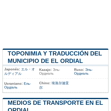
TOPONIMIA Y TRADUCCIÓN DEL
MUNICIPIO DE EL ORDIAL
Japonés:
エル・オ
Kazajo:
Эль-
Ruso:
Эль-
Ордиаль
Ордиаль
ルディアル
Chino:
埃洛尔迪亚
Ucraniano:
Ель-
Ордіаль
尔
MEDIOS DE TRANSPORTE EN EL
ORDIAL