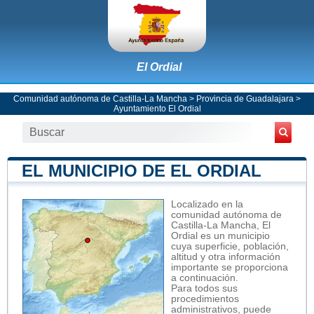
El Ordial
Comunidad autónoma de Castilla-La Mancha
>
Provincia de Guadalajara
>
Ayuntamiento El Ordial
EL MUNICIPIO DE EL ORDIAL
Localizado en la
comunidad autónoma de
Castilla-La Mancha, El
Ordial es un municipio
cuya superficie, población,
altitud y otra información
importante se proporciona
a continuación.
Para todos sus
procedimientos
administrativos, puede