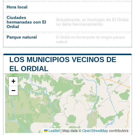
Hora local
Ciudades
Actualmente, el municipio de El Ordial
hermanadas con El
no tiene hermanamiento
Ordial
Parque natural
El Ordial no forma parte de ningún parque
natural
LOS MUNICIPIOS VECINOS DE
EL ORDIAL
+
−
Leaflet
|
Map data ©
OpenStreetMap
contributors