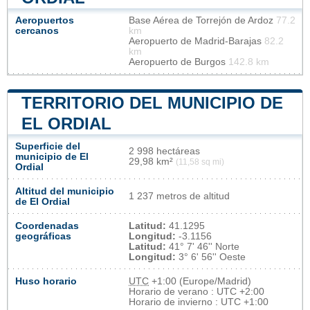
Aeropuertos
Base Aérea de Torrejón de Ardoz
77.2
cercanos
km
Aeropuerto de Madrid-Barajas
82.2
km
Aeropuerto de Burgos
142.8 km
TERRITORIO DEL MUNICIPIO DE
EL ORDIAL
Superficie del
2 998 hectáreas
municipio de El
29,98 km²
(11,58 sq mi)
Ordial
Altitud del municipio
1 237 metros de altitud
de El Ordial
Coordenadas
Latitud:
41.1295
geográficas
Longitud:
-3.1156
Latitud:
41° 7' 46'' Norte
Longitud:
3° 6' 56'' Oeste
Huso horario
UTC
+1:00 (Europe/Madrid)
Horario de verano : UTC +2:00
Horario de invierno : UTC +1:00