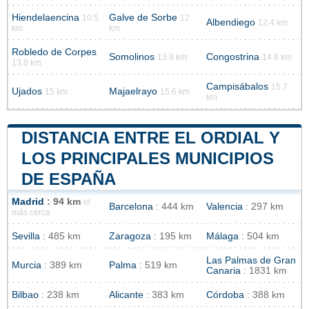
Hiendelaencina
Galve de Sorbe
10.5
12
Albendiego
12.4 km
km
km
Robledo de Corpes
Somolinos
Congostrina
13.9 km
14.8 km
13.8 km
Campisábalos
15.7
Ujados
Majaelrayo
15 km
15.6 km
km
DISTANCIA ENTRE EL ORDIAL Y
LOS PRINCIPALES MUNICIPIOS
DE ESPAÑA
Madrid
: 94 km
el
Barcelona
: 444 km
Valencia
: 297 km
más cerca
Sevilla
: 485 km
Zaragoza
: 195 km
Málaga
: 504 km
Las Palmas de Gran
Murcia
: 389 km
Palma
: 519 km
Canaria
: 1831 km
Bilbao
: 238 km
Alicante
: 383 km
Córdoba
: 388 km