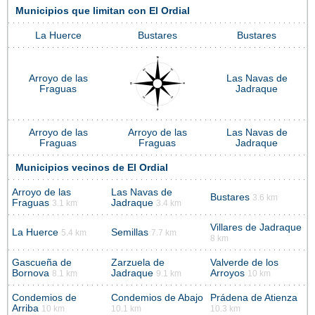
Municipios que limitan con El Ordial
La Huerce
Bustares
Bustares
Arroyo de las
Las Navas de
Fraguas
Jadraque
Arroyo de las
Arroyo de las
Las Navas de
Fraguas
Fraguas
Jadraque
Municipios vecinos de El Ordial
Arroyo de las
Las Navas de
Bustares
3.6 km
Fraguas
Jadraque
3.1 km
3.4 km
Villares de Jadraque
La Huerce
Semillas
5.4 km
7.7 km
8 km
Gascueña de
Zarzuela de
Valverde de los
Bornova
Jadraque
Arroyos
8.1 km
9.1 km
10 km
Condemios de
Condemios de Abajo
Prádena de Atienza
Arriba
10 km
10.1 km
10.3 km