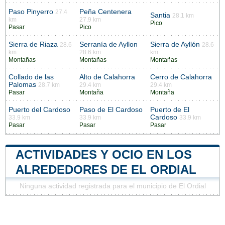
Paso Pinyerro
Peña Centenera
27.4
Santia
28.1 km
km
27.9 km
Pico
Pasar
Pico
Sierra de Riaza
Serranía de Ayllon
Sierra de Ayllón
28.6
28.6
km
28.6 km
km
Montañas
Montañas
Montañas
Collado de las
Alto de Calahorra
Cerro de Calahorra
Palomas
28.7 km
29.4 km
29.4 km
Pasar
Montaña
Montaña
Puerto del Cardoso
Paso de El Cardoso
Puerto de El
Cardoso
33.9 km
33.9 km
33.9 km
Pasar
Pasar
Pasar
ACTIVIDADES Y OCIO EN LOS
ALREDEDORES DE EL ORDIAL
Ninguna actividad registrada para el municipio de El Ordial