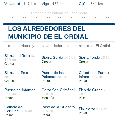
Valladolid
: 147 km
Vigo
: 482 km
Gijón
: 341 km
Distancia calculada en línea recta
LOS ALREDEDORES DEL
MUNICIPIO DE EL ORDIAL
en el territorio y en los alrededores del municipio de El Ordial
Sierra del Robledal
Sierra Gorda
Sierra Tonda
14.5 km
15.2 km
12.9 km
Cresta
Cresta
Cresta
Sierra de Pela
Puerto de las
Collado de Puerto
17.3
Palomas
Infante
km
20.8 km
22.7 km
Cresta
Pasar
Pasar
Puerto de Infantes
Cerro San Cristóbal
Pico de Grado
23.1
22.7 km
22.8 km
km
Pasar
Montaña
Pico
Collado del
Paso de la Quesera
Pin-hierro
27.4 km
Cervunal
26.5 km
26.5 km
Pasar
Pasar
Pasar