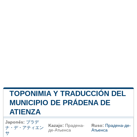
TOPONIMIA Y TRADUCCIÓN DEL
MUNICIPIO DE PRÁDENA DE
ATIENZA
Japonés:
プラデ
Kazajo:
Прадена-
Ruso:
Прадена-де-
ナ・デ・アティエン
де-Атьенса
Атьенса
サ