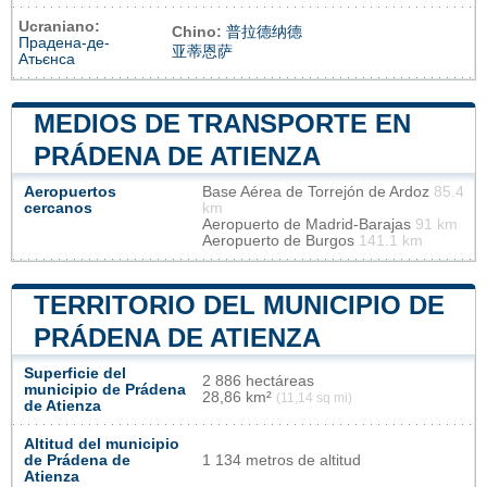
Ucraniano:
Chino:
普拉德纳德
Прадена-де-
亚蒂恩萨
Атьєнса
MEDIOS DE TRANSPORTE EN
PRÁDENA DE ATIENZA
Aeropuertos
Base Aérea de Torrejón de Ardoz
85.4
cercanos
km
Aeropuerto de Madrid-Barajas
91 km
Aeropuerto de Burgos
141.1 km
TERRITORIO DEL MUNICIPIO DE
PRÁDENA DE ATIENZA
Superficie del
2 886 hectáreas
municipio de Prádena
28,86 km²
(11,14 sq mi)
de Atienza
Altitud del municipio
de Prádena de
1 134 metros de altitud
Atienza