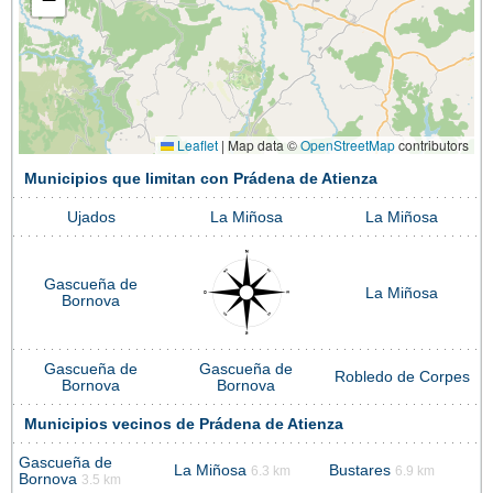
Leaflet
|
Map data ©
OpenStreetMap
contributors
Municipios que limitan con Prádena de Atienza
Ujados
La Miñosa
La Miñosa
Gascueña de
La Miñosa
Bornova
Gascueña de
Gascueña de
Robledo de Corpes
Bornova
Bornova
Municipios vecinos de Prádena de Atienza
Gascueña de
La Miñosa
Bustares
6.3 km
6.9 km
Bornova
3.5 km