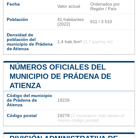
Fecha
Ordenados por
Valor actual
Región / País
Población
41 habitantes
611 / 3 510
(2022)
Densidad de
población del
1,4 hab./km²
(3,7 pop/sq mi)
municipio de Prádena
de Atienza
NÚMEROS OFICIALES DEL
MUNICIPIO DE PRÁDENA DE
ATIENZA
Código del municipio
de Prádena de
19226
Atienza
Código postal
19278
(2 municipios más tienen el
mismo código postal)