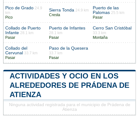
Pico de Grado
Puerto de las
24.9
Sierra Tonda
24.9 km
Palomas
km
25.5 km
Cresta
Pico
Pasar
Collado de Puerto
Puerto de Infantes
Cerro San Cristóbal
Infante
28.1 km
28.1 km
33.3 km
Pasar
Pasar
Montaña
Collado del
Paso de la Quesera
Cervunal
33.7 km
33.7 km
Pasar
Pasar
ACTIVIDADES Y OCIO EN LOS
ALREDEDORES DE PRÁDENA DE
ATIENZA
Ninguna actividad registrada para el municipio de Prádena de
Atienza