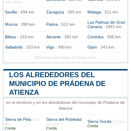
más cerca
Sevilla
: 494 km
Zaragoza
: 185 km
Málaga
: 511 km
Las Palmas de Gran
Murcia
: 390 km
Palma
: 512 km
Canaria
: 1841 km
Bilbao
: 233 km
Alicante
: 382 km
Córdoba
: 396 km
Valladolid
: 153 km
Vigo
: 490 km
Gijón
: 343 km
Distancia calculada en línea recta
LOS ALREDEDORES DEL
MUNICIPIO DE PRÁDENA DE
ATIENZA
en el territorio y en los alrededores del municipio de Prádena de
Atienza
Sierra de Pela
Sierra del Robledal
13.8
Sierra Gorda
22.1 km
km
22.1 km
Cresta
Cresta
Cresta