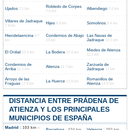
Robledo de Corpes
Ujados
Albendiego
7.1 km
7.6 km
7.6 km
Villares de Jadraque
Hijes
Somolinos
8.9 km
9.4 km
7.9 km
Hiendelaencina
Condemios de Abajo
Las Navas de
9.7
Jadraque
km
10 km
10.1 km
Miedes de Atienza
El Ordial
La Bodera
10.3 km
10.8 km
11.2 km
Condemios de
Zarzuela de
Atienza
11.7 km
Arriba
Jadraque
11.2 km
12 km
Arroyo de las
Romanillos de
La Huerce
13.8 km
Fraguas
Atienza
12.9 km
14.8 km
DISTANCIA ENTRE PRÁDENA DE
ATIENZA Y LOS PRINCIPALES
MUNICIPIOS DE ESPAÑA
Madrid
: 103 km
el
Barcelona
: 434 km
Valencia
: 293 km