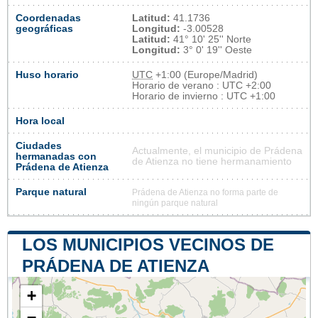
Coordenadas
Latitud:
41.1736
geográficas
Longitud:
-3.00528
Latitud:
41° 10' 25'' Norte
Longitud:
3° 0' 19'' Oeste
Huso horario
UTC
+1:00 (Europe/Madrid)
Horario de verano : UTC +2:00
Horario de invierno : UTC +1:00
Hora local
Ciudades
Actualmente, el municipio de Prádena
hermanadas con
de Atienza no tiene hermanamiento
Prádena de Atienza
Parque natural
Prádena de Atienza no forma parte de
ningún parque natural
LOS MUNICIPIOS VECINOS DE
PRÁDENA DE ATIENZA
+
−