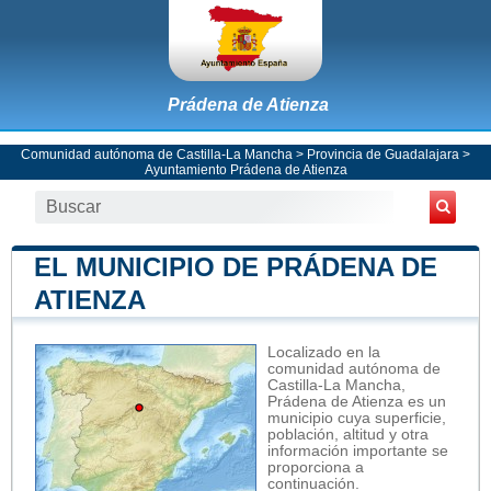
Prádena de Atienza
Comunidad autónoma de Castilla-La Mancha
>
Provincia de Guadalajara
>
Ayuntamiento Prádena de Atienza
EL MUNICIPIO DE PRÁDENA DE
ATIENZA
Localizado en la
comunidad autónoma de
Castilla-La Mancha,
Prádena de Atienza es un
municipio cuya superficie,
población, altitud y otra
información importante se
proporciona a
continuación.