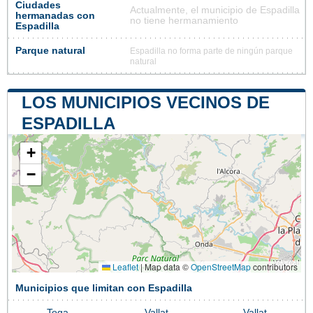
Ciudades
Actualmente, el municipio de Espadilla
hermanadas con
no tiene hermanamiento
Espadilla
Parque natural
Espadilla no forma parte de ningún parque
natural
LOS MUNICIPIOS VECINOS DE
ESPADILLA
+
−
Leaflet
|
Map data ©
OpenStreetMap
contributors
Municipios que limitan con Espadilla
Toga
Vallat
Vallat