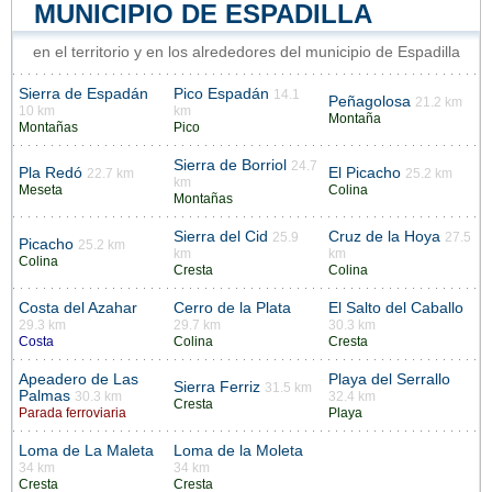
MUNICIPIO DE ESPADILLA
en el territorio y en los alrededores del municipio de Espadilla
Sierra de Espadán
Pico Espadán
14.1
Peñagolosa
21.2 km
10 km
km
Montaña
Montañas
Pico
Sierra de Borriol
24.7
Pla Redó
El Picacho
22.7 km
25.2 km
km
Meseta
Colina
Montañas
Sierra del Cid
Cruz de la Hoya
25.9
27.5
Picacho
25.2 km
km
km
Colina
Cresta
Colina
Costa del Azahar
Cerro de la Plata
El Salto del Caballo
29.3 km
29.7 km
30.3 km
Costa
Colina
Cresta
Apeadero de Las
Playa del Serrallo
Sierra Ferriz
31.5 km
Palmas
30.3 km
32.4 km
Cresta
Parada ferroviaria
Playa
Loma de La Maleta
Loma de la Moleta
34 km
34 km
Cresta
Cresta