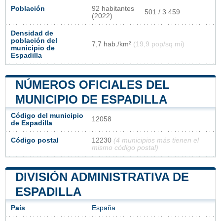
Población
92 habitantes
501 / 3 459
(2022)
Densidad de
población del
7,7 hab./km²
(19,9 pop/sq mi)
municipio de
Espadilla
NÚMEROS OFICIALES DEL
MUNICIPIO DE ESPADILLA
Código del municipio
12058
de Espadilla
Código postal
12230
(4 municipios más tienen el
mismo código postal)
DIVISIÓN ADMINISTRATIVA DE
ESPADILLA
País
España