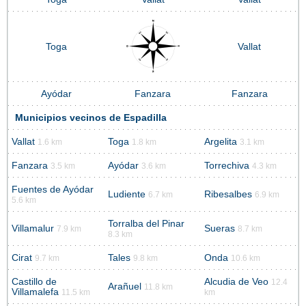
Toga
Vallat
Ayódar
Fanzara
Fanzara
Municipios vecinos de Espadilla
Vallat
Toga
Argelita
1.6 km
1.8 km
3.1 km
Fanzara
Ayódar
Torrechiva
3.5 km
3.6 km
4.3 km
Fuentes de Ayódar
Ludiente
Ribesalbes
6.7 km
6.9 km
5.6 km
Torralba del Pinar
Villamalur
Sueras
7.9 km
8.7 km
8.3 km
Cirat
Tales
Onda
9.7 km
9.8 km
10.6 km
Castillo de
Alcudia de Veo
12.4
Arañuel
11.8 km
Villamalefa
11.5 km
km