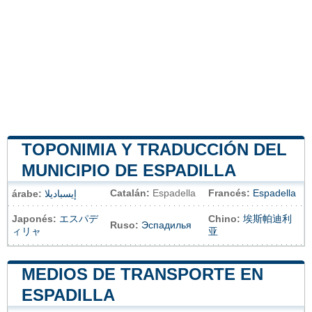
TOPONIMIA Y TRADUCCIÓN DEL
MUNICIPIO DE ESPADILLA
Catalán:
Espadella
Francés:
Espadella
árabe:
إيسباديلا
Japonés:
エスパデ
Chino:
埃斯帕迪利
Ruso:
Эспадилья
ィリャ
亚
MEDIOS DE TRANSPORTE EN
ESPADILLA