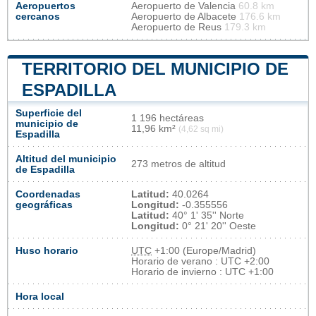
Aeropuertos
Aeropuerto de Valencia
60.8 km
cercanos
Aeropuerto de Albacete
176.6 km
Aeropuerto de Reus
179.3 km
TERRITORIO DEL MUNICIPIO DE
ESPADILLA
Superficie del
1 196 hectáreas
municipio de
11,96 km²
(4,62 sq mi)
Espadilla
Altitud del municipio
273 metros de altitud
de Espadilla
Coordenadas
Latitud:
40.0264
geográficas
Longitud:
-0.355556
Latitud:
40° 1' 35'' Norte
Longitud:
0° 21' 20'' Oeste
Huso horario
UTC
+1:00 (Europe/Madrid)
Horario de verano : UTC +2:00
Horario de invierno : UTC +1:00
Hora local