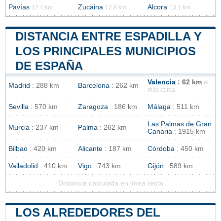
Pavías
Zucaina
Alcora
12.4 km
12.8 km
13.1 km
DISTANCIA ENTRE ESPADILLA Y
LOS PRINCIPALES MUNICIPIOS
DE ESPAÑA
Valencia
: 62 km
el
Madrid
: 288 km
Barcelona
: 262 km
más cerca
Sevilla
: 570 km
Zaragoza
: 186 km
Málaga
: 511 km
Las Palmas de Gran
Murcia
: 237 km
Palma
: 262 km
Canaria
: 1915 km
Bilbao
: 420 km
Alicante
: 187 km
Córdoba
: 450 km
Valladolid
: 410 km
Vigo
: 743 km
Gijón
: 589 km
Distancia calculada en línea recta
LOS ALREDEDORES DEL