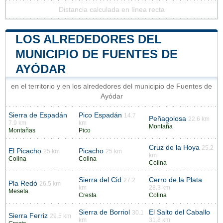
Distancia calculada en línea recta
LOS ALREDEDORES DEL
MUNICIPIO DE FUENTES DE
AYÓDAR
en el territorio y en los alrededores del municipio de Fuentes de
Ayódar
Sierra de Espadán
Pico Espadán
14.7
Peñagolosa
22.6 km
7.9 km
km
Montaña
Montañas
Pico
Cruz de la Hoya
25.2
El Picacho
Picacho
25 km
25 km
km
Colina
Colina
Colina
Sierra del Cid
Cerro de la Plata
27.2
Pla Redó
26.5 km
km
28.3 km
Meseta
Cresta
Colina
Sierra de Borriol
El Salto del Caballo
30.1
Sierra Ferriz
29.5 km
km
31.8 km