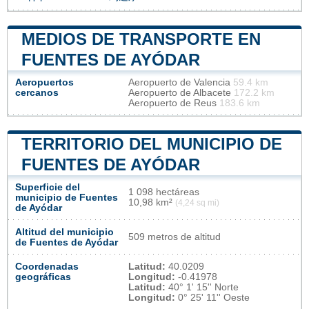
MEDIOS DE TRANSPORTE EN
FUENTES DE AYÓDAR
Aeropuertos
Aeropuerto de Valencia
59.4 km
cercanos
Aeropuerto de Albacete
172.2 km
Aeropuerto de Reus
183.6 km
TERRITORIO DEL MUNICIPIO DE
FUENTES DE AYÓDAR
Superficie del
1 098 hectáreas
municipio de Fuentes
10,98 km²
(4,24 sq mi)
de Ayódar
Altitud del municipio
509 metros de altitud
de Fuentes de Ayódar
Coordenadas
Latitud:
40.0209
geográficas
Longitud:
-0.41978
Latitud:
40° 1' 15'' Norte
Longitud:
0° 25' 11'' Oeste