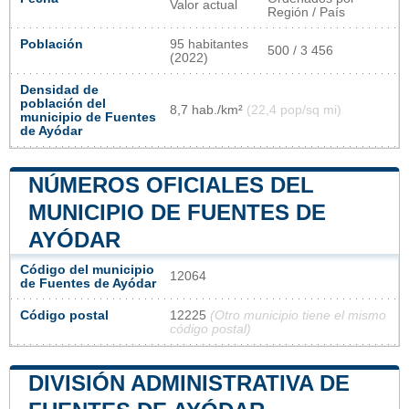
Valor actual
Región / País
Población
95 habitantes
500 / 3 456
(2022)
Densidad de
población del
8,7 hab./km²
(22,4 pop/sq mi)
municipio de Fuentes
de Ayódar
NÚMEROS OFICIALES DEL
MUNICIPIO DE FUENTES DE
AYÓDAR
Código del municipio
12064
de Fuentes de Ayódar
Código postal
12225
(Otro municipio tiene el mismo
código postal)
DIVISIÓN ADMINISTRATIVA DE