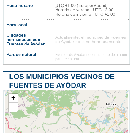
Huso horario
UTC
+1:00 (Europe/Madrid)
Horario de verano : UTC +2:00
Horario de invierno : UTC +1:00
Hora local
Ciudades
Actualmente, el municipio de Fuentes
hermanadas con
de Ayódar no tiene hermanamiento
Fuentes de Ayódar
Parque natural
Fuentes de Ayódar no forma parte de ningún
parque natural
LOS MUNICIPIOS VECINOS DE
FUENTES DE AYÓDAR
+
−