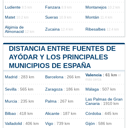
Ludiente
Fanzara
Montanejos
8.5 km
8.9 km
10.2 km
Matet
Sueras
Montán
10.2 km
10.9 km
11.4 km
Algimia de
Zucaina
Ribesalbes
12.4 km
12.4 km
Almonacid
12 km
DISTANCIA ENTRE FUENTES DE
AYÓDAR Y LOS PRINCIPALES
MUNICIPIOS DE ESPAÑA
Valencia
: 61 km
el
Madrid
: 283 km
Barcelona
: 266 km
más cerca
Sevilla
: 565 km
Zaragoza
: 186 km
Málaga
: 507 km
Las Palmas de Gran
Murcia
: 235 km
Palma
: 267 km
Canaria
: 1910 km
Bilbao
: 418 km
Alicante
: 187 km
Córdoba
: 445 km
Valladolid
: 406 km
Vigo
: 739 km
Gijón
: 586 km