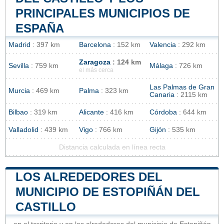
PRINCIPALES MUNICIPIOS DE
ESPAÑA
Madrid
: 397 km
Barcelona
: 152 km
Valencia
: 292 km
Zaragoza
: 124 km
Sevilla
: 759 km
Málaga
: 726 km
el más cerca
Las Palmas de Gran
Murcia
: 469 km
Palma
: 323 km
Canaria
: 2115 km
Bilbao
: 319 km
Alicante
: 416 km
Córdoba
: 644 km
Valladolid
: 439 km
Vigo
: 766 km
Gijón
: 535 km
Distancia calculada en línea recta
LOS ALREDEDORES DEL
MUNICIPIO DE ESTOPIÑÁN DEL
CASTILLO