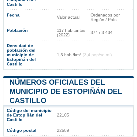
Castillo
Fecha
Ordenados por
Valor actual
Región / País
Población
117 habitantes
374 / 3 434
(2022)
Densidad de
población del
municipio de
1,3 hab./km²
(3,4 pop/sq mi)
Estopiñán del
Castillo
NÚMEROS OFICIALES DEL
MUNICIPIO DE ESTOPIÑÁN DEL
CASTILLO
Código del municipio
de Estopiñán del
22105
Castillo
Código postal
22589