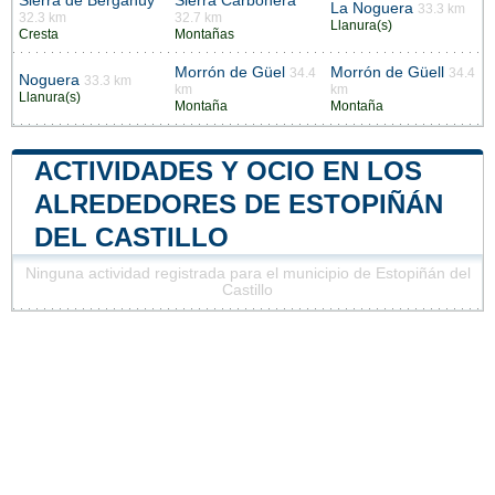
Sierra de Berganúy
Sierra Carbonera
La Noguera
33.3 km
32.3 km
32.7 km
Llanura(s)
Cresta
Montañas
Morrón de Güel
Morrón de Güell
34.4
34.4
Noguera
33.3 km
km
km
Llanura(s)
Montaña
Montaña
ACTIVIDADES Y OCIO EN LOS
ALREDEDORES DE ESTOPIÑÁN
DEL CASTILLO
Ninguna actividad registrada para el municipio de Estopiñán del
Castillo