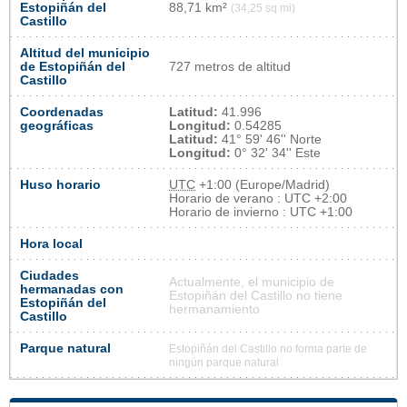
Estopiñán del
88,71 km²
(34,25 sq mi)
Castillo
Altitud del municipio
de Estopiñán del
727 metros de altitud
Castillo
Coordenadas
Latitud:
41.996
geográficas
Longitud:
0.54285
Latitud:
41° 59' 46'' Norte
Longitud:
0° 32' 34'' Este
Huso horario
UTC
+1:00 (Europe/Madrid)
Horario de verano : UTC +2:00
Horario de invierno : UTC +1:00
Hora local
Ciudades
Actualmente, el municipio de
hermanadas con
Estopiñán del Castillo no tiene
Estopiñán del
hermanamiento
Castillo
Parque natural
Estopiñán del Castillo no forma parte de
ningún parque natural