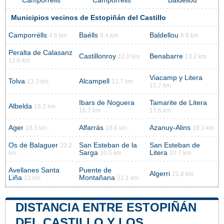
Camporrélls
Camporrélls
Baldellou
Municipios vecinos de Estopiñán del Castillo
Camporrélls
Baélls
Baldellou
4.6 km
8.4 km
8.8 km
Peralta de Calasanz
Castillonroy
Benabarre
12.8 km
13.2 km
12.6 km
Viacamp y Litera
Tolva
Alcampell
13.3 km
13.7 km
15.7 km
Ibars de Noguera
Tamarite de Litera
Albelda
16.2 km
16.7 km
17.6 km
Ager
Alfarrás
Azanuy-Alins
18.3 km
18.6 km
19.3 km
Os de Balaguer
San Esteban de la
San Esteban de
20.2
Sarga
Litera
km
20.5 km
20.7 km
Avellanes Santa
Puente de
Algerri
21.8 km
Liña
Montañana
21 km
21.1 km
DISTANCIA ENTRE ESTOPIÑÁN
DEL CASTILLO Y LOS