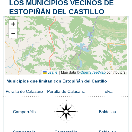
LOS MUNICIPIOS VECINOS DE
ESTOPIÑÁN DEL CASTILLO
+
−
Leaflet
|
Map data ©
OpenStreetMap
contributors
Municipios que limitan con Estopiñán del Castillo
Peralta de Calasanz
Peralta de Calasanz
Tolva
Camporrélls
Baldellou