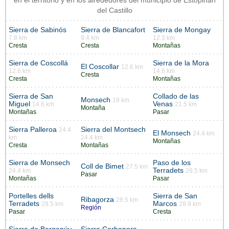
en el territorio y en los alrededores del municipio de Estopiñán
del Castillo
Sierra de Sabinós
Sierra de Blancafort
Sierra de Mongay
7.8 km
9.4 km
12.3 km
Cresta
Cresta
Montañas
Sierra de Coscollá
Sierra de la Mora
El Coscollar
12.6 km
12.6 km
14.6 km
Cresta
Cresta
Montañas
Sierra de San
Collado de las
Monsech
19 km
Miguel
Venas
14.6 km
21.5 km
Montaña
Montañas
Pasar
Sierra Palleroa
Sierra del Montsech
24.4
El Monsech
24.4 km
km
24.4 km
Montañas
Cresta
Montañas
Sierra de Monsech
Paso de los
Coll de Bimet
27.5 km
Terradets
24.4 km
28.5 km
Pasar
Montañas
Pasar
Portelles dells
Sierra de San
Ribagorza
28.5 km
Terradets
Marcos
28.5 km
28.9 km
Región
Pasar
Cresta