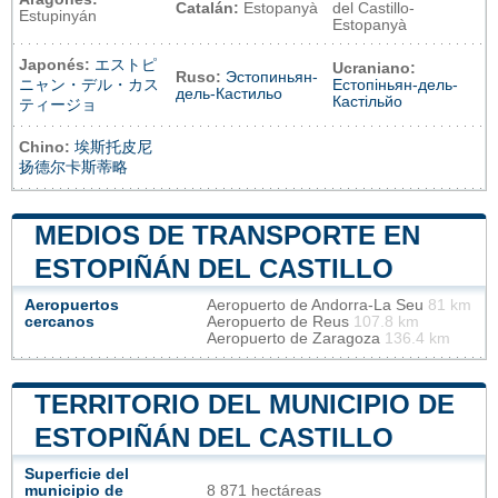
Catalán:
Estopanyà
del Castillo-
Estupinyán
Estopanyà
Japonés:
エストピ
Ucraniano:
Ruso:
Эстопиньян-
ニャン・デル・カス
Естопіньян-дель-
дель-Кастильо
Кастільйо
ティージョ
Chino:
埃斯托皮尼
扬德尔卡斯蒂略
MEDIOS DE TRANSPORTE EN
ESTOPIÑÁN DEL CASTILLO
Aeropuertos
Aeropuerto de Andorra-La Seu
81 km
cercanos
Aeropuerto de Reus
107.8 km
Aeropuerto de Zaragoza
136.4 km
TERRITORIO DEL MUNICIPIO DE
ESTOPIÑÁN DEL CASTILLO
Superficie del
municipio de
8 871 hectáreas