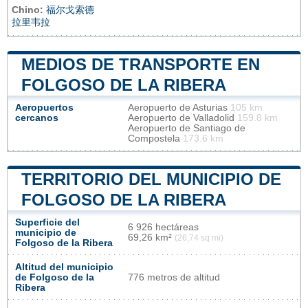
Chino:
福尔戈索德
拉里韦拉
MEDIOS DE TRANSPORTE EN
FOLGOSO DE LA RIBERA
Aeropuertos
Aeropuerto de Asturias
105 km
cercanos
Aeropuerto de Valladolid
159.8 km
Aeropuerto de Santiago de
Compostela
173.6 km
TERRITORIO DEL MUNICIPIO DE
FOLGOSO DE LA RIBERA
Superficie del
6 926 hectáreas
municipio de
69,26 km²
(26,74 sq mi)
Folgoso de la Ribera
Altitud del municipio
de Folgoso de la
776 metros de altitud
Ribera