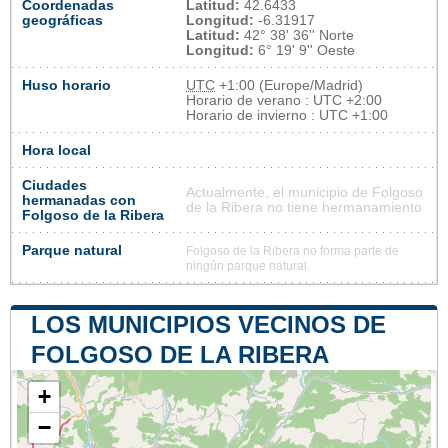
Coordenadas
Latitud:
42.6433
geográficas
Longitud:
-6.31917
Latitud:
42° 38' 36'' Norte
Longitud:
6° 19' 9'' Oeste
Huso horario
UTC
+1:00 (Europe/Madrid)
Horario de verano : UTC +2:00
Horario de invierno : UTC +1:00
Hora local
Ciudades
Actualmente, el municipio de Folgoso
hermanadas con
de la Ribera no tiene hermanamiento
Folgoso de la Ribera
Parque natural
Folgoso de la Ribera no forma parte de
ningún parque natural
LOS MUNICIPIOS VECINOS DE
FOLGOSO DE LA RIBERA
+
−