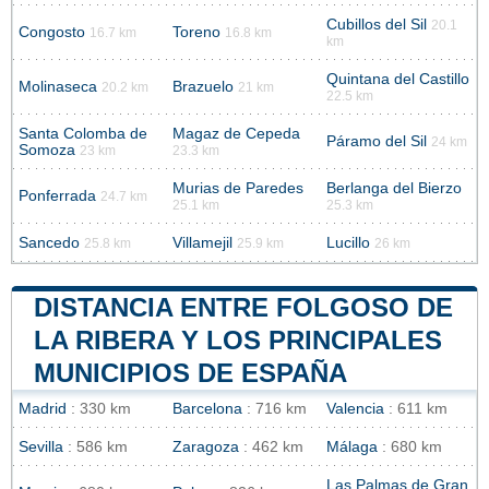
Cubillos del Sil
20.1
Congosto
Toreno
16.7 km
16.8 km
km
Quintana del Castillo
Molinaseca
Brazuelo
20.2 km
21 km
22.5 km
Santa Colomba de
Magaz de Cepeda
Páramo del Sil
24 km
Somoza
23 km
23.3 km
Murias de Paredes
Berlanga del Bierzo
Ponferrada
24.7 km
25.1 km
25.3 km
Sancedo
Villamejil
Lucillo
25.8 km
25.9 km
26 km
DISTANCIA ENTRE FOLGOSO DE
LA RIBERA Y LOS PRINCIPALES
MUNICIPIOS DE ESPAÑA
Madrid
: 330 km
Barcelona
: 716 km
Valencia
: 611 km
Sevilla
: 586 km
Zaragoza
: 462 km
Málaga
: 680 km
Las Palmas de Gran