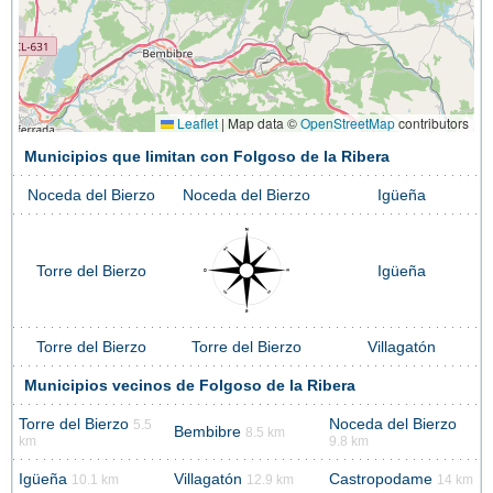
Leaflet
|
Map data ©
OpenStreetMap
contributors
Municipios que limitan con Folgoso de la Ribera
Noceda del Bierzo
Noceda del Bierzo
Igüeña
Torre del Bierzo
Igüeña
Torre del Bierzo
Torre del Bierzo
Villagatón
Municipios vecinos de Folgoso de la Ribera
Torre del Bierzo
Noceda del Bierzo
5.5
Bembibre
8.5 km
km
9.8 km
Igüeña
Villagatón
Castropodame
10.1 km
12.9 km
14 km