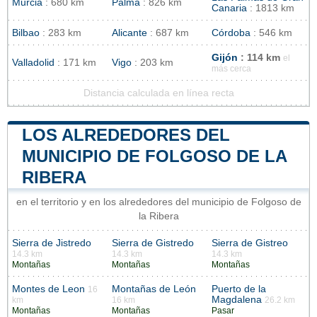
Murcia
: 680 km
Palma
: 826 km
Canaria
: 1813 km
Bilbao
: 283 km
Alicante
: 687 km
Córdoba
: 546 km
Gijón
: 114 km
el
Valladolid
: 171 km
Vigo
: 203 km
más cerca
Distancia calculada en línea recta
LOS ALREDEDORES DEL
MUNICIPIO DE FOLGOSO DE LA
RIBERA
en el territorio y en los alrededores del municipio de Folgoso de
la Ribera
Sierra de Jistredo
Sierra de Gistredo
Sierra de Gistreo
14.3 km
14.3 km
14.3 km
Montañas
Montañas
Montañas
Montes de Leon
Montañas de León
Puerto de la
16
Magdalena
km
16 km
26.2 km
Montañas
Montañas
Pasar