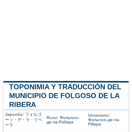
TOPONIMIA Y TRADUCCIÓN DEL
MUNICIPIO DE FOLGOSO DE LA
RIBERA
Japonés:
フォルゴ
Ucraniano:
Ruso:
Фольгосо-
ーソ・デ・ラ・リベ
Фольгосо-де-ла-
де-ла-Рибера
Рібера
ーラ