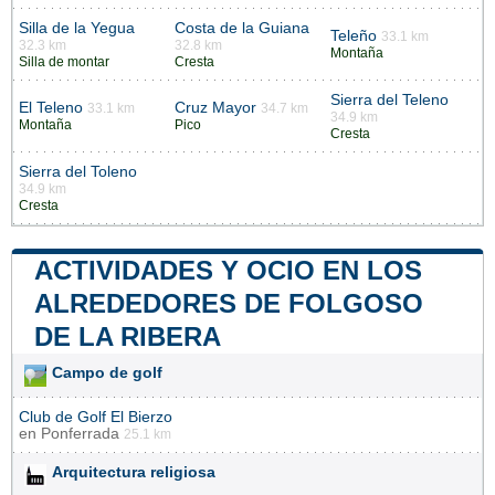
Silla de la Yegua
Costa de la Guiana
Teleño
33.1 km
32.3 km
32.8 km
Montaña
Silla de montar
Cresta
Sierra del Teleno
El Teleno
Cruz Mayor
33.1 km
34.7 km
34.9 km
Montaña
Pico
Cresta
Sierra del Toleno
34.9 km
Cresta
ACTIVIDADES Y OCIO EN LOS
ALREDEDORES DE FOLGOSO
DE LA RIBERA
Campo de golf
Club de Golf El Bierzo
en
Ponferrada
25.1 km
Arquitectura religiosa