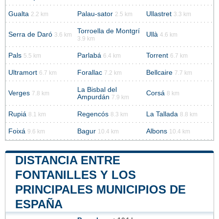
Gualta
Palau-sator
Ullastret
2.2 km
2.5 km
3.3 km
Torroella de Montgrí
Serra de Daró
Ullà
3.6 km
4.6 km
3.9 km
Pals
Parlabá
Torrent
5.5 km
6.4 km
6.7 km
Ultramort
Forallac
Bellcaire
6.7 km
7.2 km
7.7 km
La Bisbal del
Verges
Corsá
7.8 km
8 km
Ampurdán
7.9 km
Rupiá
Regencós
La Tallada
8.1 km
8.3 km
8.8 km
Foixá
Bagur
Albons
9.6 km
10.4 km
10.4 km
DISTANCIA ENTRE
FONTANILLES Y LOS
PRINCIPALES MUNICIPIOS DE
ESPAÑA