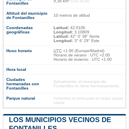
9,38 km²
(3,62 sq mi)
Fontanilles
Altitud del municipio
10 metros de altitud
de Fontanilles
Coordenadas
Latitud:
42.0106
geográficas
Longitud:
3.10809
Latitud:
42° 0' 38'' Norte
Longitud:
3° 6' 29'' Este
Huso horario
UTC
+1:00 (Europe/Madrid)
Horario de verano : UTC +2:00
Horario de invierno : UTC +1:00
Hora local
Ciudades
Actualmente, el municipio de
hermanadas con
Fontanilles no tiene hermanamiento
Fontanilles
Parque natural
Fontanilles no forma parte de ningún parque
natural
LOS MUNICIPIOS VECINOS DE
FONTANILLES