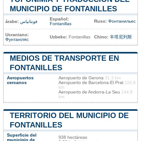
MUNICIPIO DE FONTANILLES
Español:
Ruso:
Фонтанильес
árabe:
فونتانياس
Fontanillas
Ucraniano:
Uzbeko:
Fontanillas
Chino:
丰塔尼列斯
Фунтаніляс
MEDIOS DE TRANSPORTE EN
FONTANILLES
Aeropuertos
Aeropuerto de Gerona
31.3 km
cercanos
Aeropuerto de Barcelona-El Prat
116.8
km
Aeropuerto de Andorra-La Seu
144.8
km
TERRITORIO DEL MUNICIPIO DE
FONTANILLES
Superficie del
938 hectáreas
municipio de