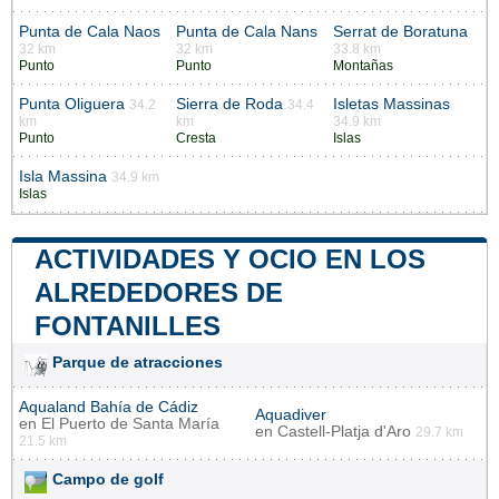
Punta de Cala Naos
Punta de Cala Nans
Serrat de Boratuna
32 km
32 km
33.8 km
Punto
Punto
Montañas
Punta Oliguera
Sierra de Roda
Isletas Massinas
34.2
34.4
km
km
34.9 km
Punto
Cresta
Islas
Isla Massina
34.9 km
Islas
ACTIVIDADES Y OCIO EN LOS
ALREDEDORES DE
FONTANILLES
Parque de atracciones
Aqualand Bahía de Cádiz
Aquadiver
en
El Puerto de Santa María
en
Castell-Platja d'Aro
29.7 km
21.5 km
Campo de golf