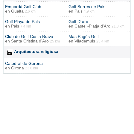
Empordá Golf Club
Golf Serres de Pals
en
Gualta
en
Pals
2.6 km
4.9 km
Golf Playa de Pals
Golf D´aro
en
Pals
en
Castell-Platja d'Aro
7.4 km
21.8 km
Club de Golf Costa Brava
Mas Pagés Golf
en
Santa Cristina d'Aro
en
Vilademuls
25 km
25.4 km
Arquitectura religiosa
Catedral de Gerona
en
Girona
23.6 km