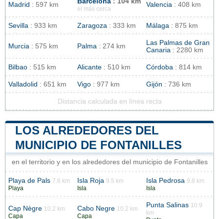
Barcelona
: 104 km
Madrid
: 597 km
Valencia
: 408 km
el más cerca
Sevilla
: 933 km
Zaragoza
: 333 km
Málaga
: 875 km
Las Palmas de Gran
Murcia
: 575 km
Palma
: 274 km
Canaria
: 2280 km
Bilbao
: 515 km
Alicante
: 510 km
Córdoba
: 814 km
Valladolid
: 651 km
Vigo
: 977 km
Gijón
: 736 km
Distancia calculada en línea recta
LOS ALREDEDORES DEL
MUNICIPIO DE FONTANILLES
en el territorio y en los alrededores del municipio de Fontanilles
Playa de Pals
Isla Roja
Isla Pedrosa
7.6 km
9.5 km
9.8 km
Playa
Isla
Isla
Punta Salinas
10.9
Cap Nègre
Cabo Negre
10.2 km
10.2 km
km
Capa
Capa