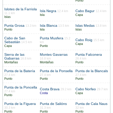
Punto
Islotes de la Farriola
Isla Negra
Cabo Bagur
12.4 km
12.4 km
11.1 km
Isla
Capa
Islas
Punta Grosa
Isla Blanca
Islas Medas
13.3 km
13.5 km
13.8 km
Punto
Isla
Islas
Cabo de San
Punta Musfera
15.2
Cabo Roig
15.5 km
Sebastián
14.5 km
km
Capa
Capa
Punto
Sierra de las
Montes Gavarras
Punta Falconera
Gabarras
16.8 km
16.8 km
26.4 km
Montañas
Montañas
Punto
Punta de la Batería
Punta de la Ponsella
Punta de la Blancals
27.4 km
27.4 km
27.4 km
Punto
Punto
Punto
Punta de la Poncella
Costa Brava
Cabo Norfeo
29.2 km
29.7 km
27.4 km
Costa
Capa
Punto
Punta de la Figuera
Punta de Salións
Punta de Cala Naus
30.3 km
31.3 km
32 km
Punto
Punto
Punto