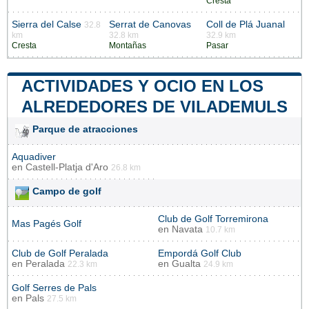
Cresta
Sierra del Calse
Serrat de Canovas
Coll de Plá Juanal
32.8
km
32.8 km
32.9 km
Cresta
Montañas
Pasar
ACTIVIDADES Y OCIO EN LOS
ALREDEDORES DE VILADEMULS
Parque de atracciones
Aquadiver
en
Castell-Platja d'Aro
26.8 km
Campo de golf
Club de Golf Torremirona
Mas Pagés Golf
en
Navata
10.7 km
Club de Golf Peralada
Empordá Golf Club
en
Peralada
en
Gualta
22.3 km
24.9 km
Golf Serres de Pals
en
Pals
27.5 km