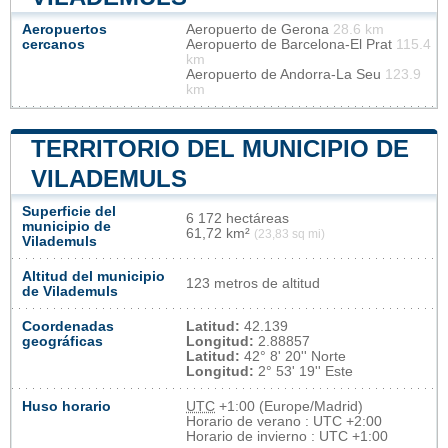
Aeropuertos
Aeropuerto de Gerona
28.6 km
cercanos
Aeropuerto de Barcelona-El Prat
115.4
km
Aeropuerto de Andorra-La Seu
123.9
km
TERRITORIO DEL MUNICIPIO DE
VILADEMULS
Superficie del
6 172 hectáreas
municipio de
61,72 km²
(23,83 sq mi)
Vilademuls
Altitud del municipio
123 metros de altitud
de Vilademuls
Coordenadas
Latitud:
42.139
geográficas
Longitud:
2.88857
Latitud:
42° 8' 20'' Norte
Longitud:
2° 53' 19'' Este
Huso horario
UTC
+1:00 (Europe/Madrid)
Horario de verano : UTC +2:00
Horario de invierno : UTC +1:00