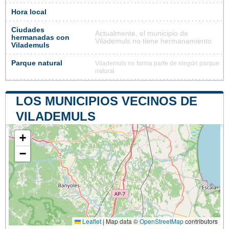
Hora local
Ciudades
Actualmente, el municipio de
hermanadas con
Vilademuls no tiene hermanamiento
Vilademuls
Parque natural
Vilademuls no forma parte de ningún parque
natural
LOS MUNICIPIOS VECINOS DE
VILADEMULS
+
−
Leaflet
|
Map data ©
OpenStreetMap
contributors