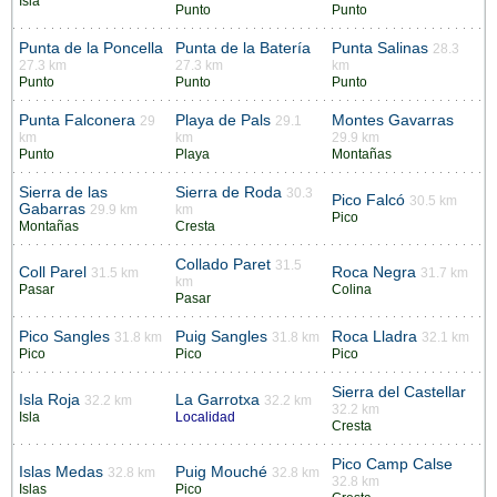
Isla
Punto
Punto
Punta de la Poncella
Punta de la Batería
Punta Salinas
28.3
27.3 km
27.3 km
km
Punto
Punto
Punto
Punta Falconera
Playa de Pals
Montes Gavarras
29
29.1
km
km
29.9 km
Punto
Playa
Montañas
Sierra de las
Sierra de Roda
30.3
Pico Falcó
30.5 km
Gabarras
29.9 km
km
Pico
Montañas
Cresta
Collado Paret
31.5
Coll Parel
Roca Negra
31.5 km
31.7 km
km
Pasar
Colina
Pasar
Pico Sangles
Puig Sangles
Roca Lladra
31.8 km
31.8 km
32.1 km
Pico
Pico
Pico
Sierra del Castellar
Isla Roja
La Garrotxa
32.2 km
32.2 km
32.2 km
Isla
Localidad
Cresta
Pico Camp Calse
Islas Medas
Puig Mouché
32.8 km
32.8 km
32.8 km
Islas
Pico