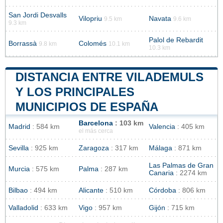
San Jordi Desvalls
Vilopriu
Navata
9.5 km
9.6 km
9.3 km
Palol de Rebardit
Borrassà
Colomés
9.8 km
10.1 km
10.3 km
DISTANCIA ENTRE VILADEMULS
Y LOS PRINCIPALES
MUNICIPIOS DE ESPAÑA
Barcelona
: 103 km
Madrid
: 584 km
Valencia
: 405 km
el más cerca
Sevilla
: 925 km
Zaragoza
: 317 km
Málaga
: 871 km
Las Palmas de Gran
Murcia
: 575 km
Palma
: 287 km
Canaria
: 2274 km
Bilbao
: 494 km
Alicante
: 510 km
Córdoba
: 806 km
Valladolid
: 633 km
Vigo
: 957 km
Gijón
: 715 km