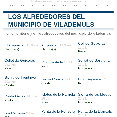
Distancia calculada en línea recta
LOS ALREDEDORES DEL
MUNICIPIO DE VILADEMULS
en el territorio y en los alrededores del municipio de Vilademuls
Coll de Guixeras
El Ampurdán
Ampurdán
13.3 km
13.3 km
15.6 km
Llanura(s)
Llanura(s)
Pasar
Collet de Guixeras
Serrat de Boratuna
Puig Castella
18.3 km
15.6 km
19.5 km
Pico
Pasar
Montañas
Sierra de Trentinyá
Sierra Cónica
Puig Sayansa
22 km
24 km
20.7 km
Cresta
Pico
Cresta
Islotes de la Farriola
Sierra de las Medas
Punta Grosa
24.5 km
26.5 km
26.9 km
Punto
Islas
Montañas
Punta de la Ponsella
Punta de la Blancals
Isla Pedrosa
27 km
27.3 km
27.3 km