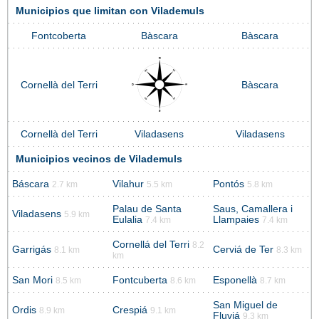
Municipios que limitan con Vilademuls
Fontcoberta
Bàscara
Bàscara
Cornellà del Terri
Bàscara
Cornellà del Terri
Viladasens
Viladasens
Municipios vecinos de Vilademuls
Báscara
Vilahur
Pontós
2.7 km
5.5 km
5.8 km
Palau de Santa
Saus, Camallera i
Viladasens
5.9 km
Eulalia
Llampaies
7.4 km
7.4 km
Cornellá del Terri
8.2
Garrigás
Cerviá de Ter
8.1 km
8.3 km
km
San Mori
Fontcuberta
Esponellà
8.5 km
8.6 km
8.7 km
San Miguel de
Ordis
Crespiá
8.9 km
9.1 km
Fluviá
9.3 km