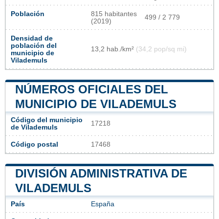
Población
815 habitantes
499 / 2 779
(2019)
Densidad de
población del
13,2 hab./km²
(34,2 pop/sq mi)
municipio de
Vilademuls
NÚMEROS OFICIALES DEL
MUNICIPIO DE VILADEMULS
Código del municipio
17218
de Vilademuls
Código postal
17468
DIVISIÓN ADMINISTRATIVA DE
VILADEMULS
País
España