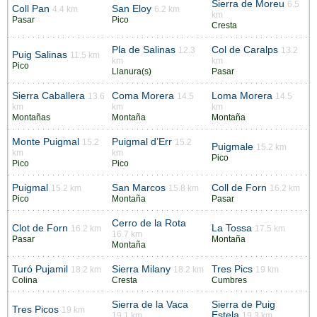
Sierra de Moreu
6.5
Coll Pan
San Eloy
4.4 km
6.2 km
km
Pasar
Pico
Cresta
Pla de Salinas
Col de Caralps
12.3
13.2
Puig Salinas
11.5 km
km
km
Pico
Llanura(s)
Pasar
Sierra Caballera
Coma Morera
Loma Morera
13.6
14.5
14.5
km
km
km
Montañas
Montaña
Montaña
Monte Puigmal
Puigmal d’Err
15.2
15.2
Puigmale
15.2 km
km
km
Pico
Pico
Pico
Puigmal
San Marcos
Coll de Forn
15.2 km
15.8 km
16.2 km
Pico
Montaña
Pasar
Cerro de la Rota
Clot de Forn
La Tossa
16.2 km
17.5 km
16.7 km
Pasar
Montaña
Montaña
Turó Pujamil
Sierra Milany
Tres Pics
18.2 km
18.2 km
19 km
Colina
Cresta
Cumbres
Sierra de la Vaca
Sierra de Puig
Tres Picos
19 km
Estela
19.1 km
19.3 km