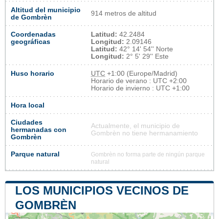
Altitud del municipio
914 metros de altitud
de Gombrèn
Coordenadas
Latitud:
42.2484
geográficas
Longitud:
2.09146
Latitud:
42° 14' 54'' Norte
Longitud:
2° 5' 29'' Este
Huso horario
UTC
+1:00 (Europe/Madrid)
Horario de verano : UTC +2:00
Horario de invierno : UTC +1:00
Hora local
Ciudades
Actualmente, el municipio de
hermanadas con
Gombrèn no tiene hermanamiento
Gombrèn
Parque natural
Gombrèn no forma parte de ningún parque
natural
LOS MUNICIPIOS VECINOS DE
GOMBRÈN