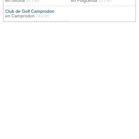
en
Girona
en
Puigcerdà
24.1 km
24.1 km
Club de Golf Camprodon
en
Camprodon
24.8 km