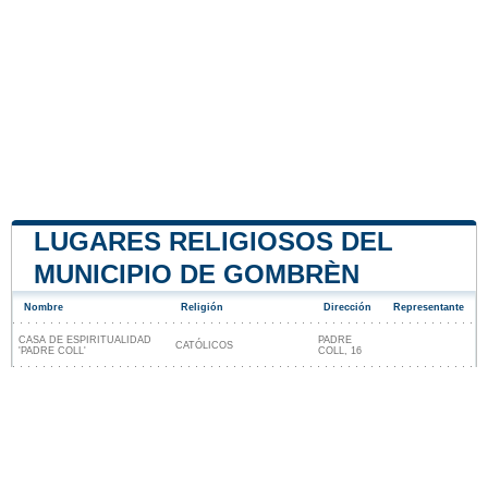
LUGARES RELIGIOSOS DEL
MUNICIPIO DE GOMBRÈN
Nombre
Religión
Dirección
Representante
CASA DE ESPIRITUALIDAD
PADRE
CATÓLICOS
'PADRE COLL'
COLL, 16
Lugares religiosos cerca de Gombrèn
Nuestro sitio no está afiliado ni patrocinado por