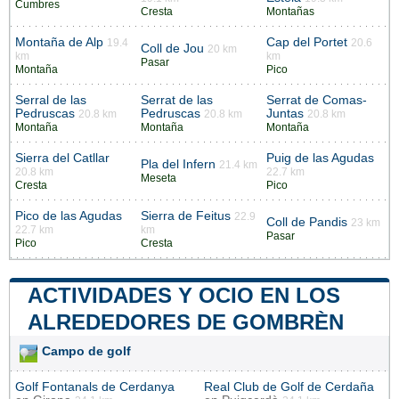
Cumbres
Cresta
Montañas
Montaña de Alp
Cap del Portet
19.4
20.6
Coll de Jou
20 km
km
km
Pasar
Montaña
Pico
Serral de las
Serrat de las
Serrat de Comas-
Pedruscas
Pedruscas
Juntas
20.8 km
20.8 km
20.8 km
Montaña
Montaña
Montaña
Sierra del Catllar
Puig de las Agudas
Pla del Infern
21.4 km
20.8 km
22.7 km
Meseta
Cresta
Pico
Pico de las Agudas
Sierra de Feitus
22.9
Coll de Pandis
23 km
22.7 km
km
Pasar
Pico
Cresta
ACTIVIDADES Y OCIO EN LOS
ALREDEDORES DE GOMBRÈN
Campo de golf
Golf Fontanals de Cerdanya
Real Club de Golf de Cerdaña