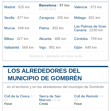
Barcelona
: 97 km
Madrid
: 525 km
Valencia
: 373 km
el más cerca
Sevilla
: 877 km
Zaragoza
: 255 km
Málaga
: 831 km
Las Palmas de Gran
Murcia
: 548 km
Palma
: 302 km
Canaria
: 2230 km
Bilbao
: 427 km
Alicante
: 486 km
Córdoba
: 759 km
Valladolid
: 568 km
Vigo
: 891 km
Gijón
: 648 km
Distancia calculada en línea recta
LOS ALREDEDORES DEL
MUNICIPIO DE GOMBRÈN
en el territorio y en los alrededores del municipio de Gombrèn
Coll de la Cirera
Sierra de San
Coll de Remoló
0.7
4.4
Marcos
km
3.6 km
km
Pasar
Cresta
Pasar