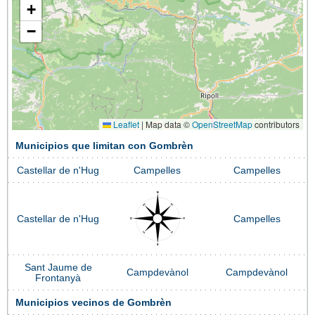
+
−
Leaflet
|
Map data ©
OpenStreetMap
contributors
Municipios que limitan con Gombrèn
Castellar de n'Hug
Campelles
Campelles
Castellar de n'Hug
Campelles
Sant Jaume de
Campdevànol
Campdevànol
Frontanyà
Municipios vecinos de Gombrèn