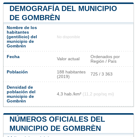
DEMOGRAFÍA DEL MUNICIPIO
DE GOMBRÈN
Nombre de los
habitantes
(gentilicio) del
No disponible
municipio de
Gombrèn
Fecha
Ordenados por
Valor actual
Región / País
Población
188 habitantes
725 / 3 363
(2019)
Densidad de
población del
4,3 hab./km²
(11,2 pop/sq mi)
municipio de
Gombrèn
NÚMEROS OFICIALES DEL
MUNICIPIO DE GOMBRÈN