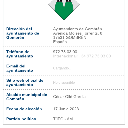
Dirección del
Ayuntamiento de Gombrèn
ayuntamiento de
Avenida Moises Torrents, 8
Gombrèn
17531 GOMBRÈN
España
Teléfono del
972 73 03 00
ayuntamiento
Internacional: +34 972 73 03 00
E-mail del
Cargando...
ayuntamiento
Sitio web oficial del
No disponible
ayuntamiento
Alcalde municipal de
Cèsar Ollé García
Gombrèn
Fecha de elección
17 Junio 2023
Partido político
TJFG - AM