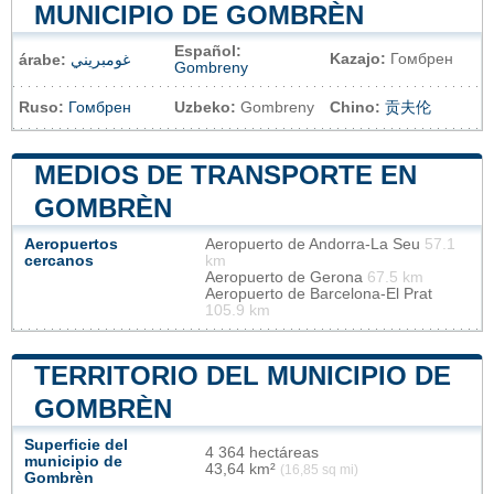
MUNICIPIO DE GOMBRÈN
Español:
Kazajo:
Гомбрен
árabe:
غومبريني
Gombreny
Ruso:
Гомбрен
Uzbeko:
Gombreny
Chino:
贡夫伦
MEDIOS DE TRANSPORTE EN
GOMBRÈN
Aeropuertos
Aeropuerto de Andorra-La Seu
57.1
cercanos
km
Aeropuerto de Gerona
67.5 km
Aeropuerto de Barcelona-El Prat
105.9 km
TERRITORIO DEL MUNICIPIO DE
GOMBRÈN
Superficie del
4 364 hectáreas
municipio de
43,64 km²
(16,85 sq mi)
Gombrèn