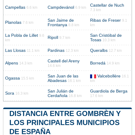
Castellar de Nuch
Campellas
Campdevánol
6.6 km
6.9 km
7.3 km
San Jaime de
Ribas de Freser
9.1
Planolas
7.6 km
Frontanya
8.8 km
km
La Pobla de Lillet
San Cristóbal de
9.6
Ripoll
9.7 km
Tosas
km
10.3 km
Las Llosas
Pardinas
Queralbs
11.1 km
12.3 km
12.7 km
Castell del Areny
Alpens
Borredá
14.3 km
14.9 km
14.6 km
San Juan de las
Valcebollère
16.1
Ogassa
15.5 km
Abadesas
16.1 km
km
San Julián de
Guardiola de Berga
Sora
16.3 km
Cerdañola
16.8 km
17.6 km
DISTANCIA ENTRE GOMBRÈN Y
LOS PRINCIPALES MUNICIPIOS
DE ESPAÑA