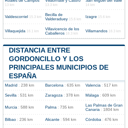
Roales de Campos
Villaornate y Castro
San Miguel del Valle
13 km
13.3 km
14 km
Becilla de
Valdescorriel
Izagre
15.3 km
15.6 km
Valderaduey
15.6 km
Villavicencio de los
Villaquejida
Villamandos
16.1 km
16.3 km
Caballeros
16.3 km
DISTANCIA ENTRE
GORDONCILLO Y LOS
PRINCIPALES MUNICIPIOS DE
ESPAÑA
Madrid
: 238 km
Barcelona
: 635 km
Valencia
: 517 km
Sevilla
: 531 km
Zaragoza
: 378 km
Málaga
: 609 km
Las Palmas de Gran
Murcia
: 588 km
Palma
: 735 km
Canaria
: 1804 km
Bilbao
: 236 km
Alicante
: 594 km
Córdoba
: 476 km