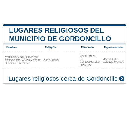
LUGARES RELIGIOSOS DEL
MUNICIPIO DE GORDONCILLO
Nombre
Religión
Dirección
Representante
CALLE REAL
COFRADIA DEL BENDITO
DE
MARIA ELLE
CRISTO DE LA VERA CRUZ
CATÓLICOS
GORDONCILLO
VELADO MORLA
DE GORDONCILLO
-ERMITA-
Lugares religiosos cerca de Gordoncillo
Nuestro sitio no está afiliado ni patrocinado por
ninguna entidad gubernamental de España. Somos
una empresa independiente enfocada en brindar
información valiosa a los ciudadanos y residentes del
país.
Menciones legales
|
Actualizar los datos
|
Contacto
|