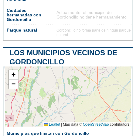
Ciudades
Actualmente, el municipio de
hermanadas con
Gordoncillo no tiene hermanamiento
Gordoncillo
Parque natural
Gordoncillo no forma parte de ningún parque
natural
LOS MUNICIPIOS VECINOS DE
GORDONCILLO
+
−
Leaflet
|
Map data ©
OpenStreetMap
contributors
Municipios que limitan con Gordoncillo