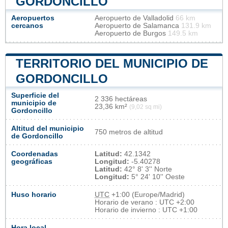
GORDONCILLO
Aeropuertos
Aeropuerto de Valladolid
66 km
cercanos
Aeropuerto de Salamanca
131.9 km
Aeropuerto de Burgos
149.5 km
TERRITORIO DEL MUNICIPIO DE
GORDONCILLO
Superficie del
2 336 hectáreas
municipio de
23,36 km²
(9,02 sq mi)
Gordoncillo
Altitud del municipio
750 metros de altitud
de Gordoncillo
Coordenadas
Latitud:
42.1342
geográficas
Longitud:
-5.40278
Latitud:
42° 8' 3'' Norte
Longitud:
5° 24' 10'' Oeste
Huso horario
UTC
+1:00 (Europe/Madrid)
Horario de verano : UTC +2:00
Horario de invierno : UTC +1:00
Hora local