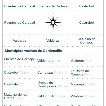
Fuentes de Carbajal
Fuentes de Carbajal
Castrobol
Fuentes de Carbajal
Castrobol
La Unión de
Valderas
Valderas
Campos
Municipios vecinos de Gordoncillo
Fuentes de Carbajal
Valdemora
Valderas
7 km
7.1 km
6 km
La Unión de
Castrobol
Campazas
7.3 km
7.4 km
Campos
9 km
Urones de
Castilfalé
Mayorga
9.6 km
11.9 km
Castroponce
10.8 km
Matanza de los
Valdunquillo
Villabraz
12.6 km
12.9 km
Oteros
12 km