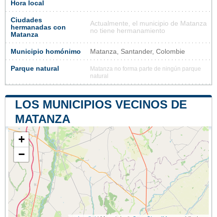
Hora local
Ciudades
Actualmente, el municipio de Matanza
hermanadas con
no tiene hermanamiento
Matanza
Municipio homónimo
Matanza, Santander, Colombie
Parque natural
Matanza no forma parte de ningún parque
natural
LOS MUNICIPIOS VECINOS DE
MATANZA
+
−