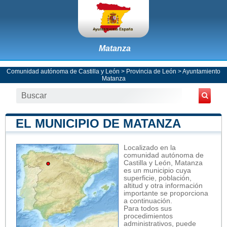
Matanza
Comunidad autónoma de Castilla y León
>
Provincia de León
>
Ayuntamiento
Matanza
EL MUNICIPIO DE MATANZA
Localizado en la
comunidad autónoma de
Castilla y León, Matanza
es un municipio cuya
superficie, población,
altitud y otra información
importante se proporciona
a continuación.
Para todos sus
procedimientos
administrativos, puede