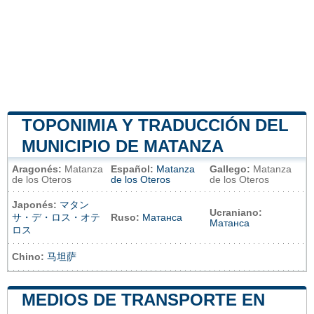
TOPONIMIA Y TRADUCCIÓN DEL
MUNICIPIO DE MATANZA
Aragonés:
Matanza
Español:
Matanza
Gallego:
Matanza
de los Oteros
de los Oteros
de los Oteros
Japonés:
マタン
Ucraniano:
サ・デ・ロス・オテ
Ruso:
Матанса
Матанса
ロス
Chino:
马坦萨
MEDIOS DE TRANSPORTE EN