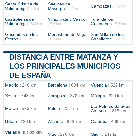
Santa Cristina de
Saelices de
Campazas
14.5 km
Valmadrigal
Mayorga
14 km
14.3 km
Castrotierra de
Villaornate y Castro
Toral de los
Valmadrigal
Guzmanes
15.4 km
15.6 km
15.8 km
Gusendos de los
Monasterio de Vega
San Millán de los
Oteros
Caballeros
15.9 km
16.1 km
16.2 km
DISTANCIA ENTRE MATANZA Y
LOS PRINCIPALES MUNICIPIOS
DE ESPAÑA
Madrid
: 246 km
Barcelona
: 634 km
Valencia
: 522 km
Sevilla
: 543 km
Zaragoza
: 378 km
Málaga
: 620 km
Las Palmas de Gran
Murcia
: 596 km
Palma
: 737 km
Canaria
: 1815 km
Bilbao
: 228 km
Alicante
: 600 km
Córdoba
: 488 km
Valladolid
: 85 km
Vigo
: 276 km
Gijón
: 147 km