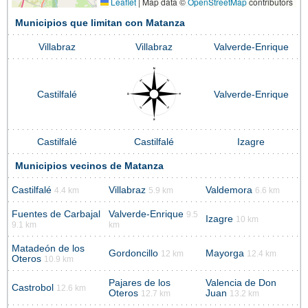
Leaflet
|
Map data ©
OpenStreetMap
contributors
Municipios que limitan con Matanza
Villabraz
Villabraz
Valverde-Enrique
Castilfalé
Valverde-Enrique
Castilfalé
Castilfalé
Izagre
Municipios vecinos de Matanza
Castilfalé
Villabraz
Valdemora
4.4 km
5.9 km
6.6 km
Fuentes de Carbajal
Valverde-Enrique
9.5
Izagre
10 km
9.1 km
km
Matadeón de los
Gordoncillo
Mayorga
12 km
12.4 km
Oteros
10.9 km
Pajares de los
Valencia de Don
Castrobol
12.6 km
Oteros
Juan
12.7 km
13.2 km