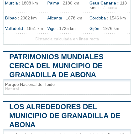
Murcia
: 1808 km
Palma
: 2180 km
Gran Canaria
: 113
km
el más cerca
Bilbao
: 2082 km
Alicante
: 1878 km
Córdoba
: 1546 km
Valladolid
: 1851 km
Vigo
: 1725 km
Gijón
: 1976 km
Distancia calculada en línea recta
PATRIMONIOS MUNDIALES
CERCA DEL MUNICIPIO DE
GRANADILLA DE ABONA
Parque Nacional del Teide
Natural
LOS ALREDEDORES DEL
MUNICIPIO DE GRANADILLA DE
ABONA