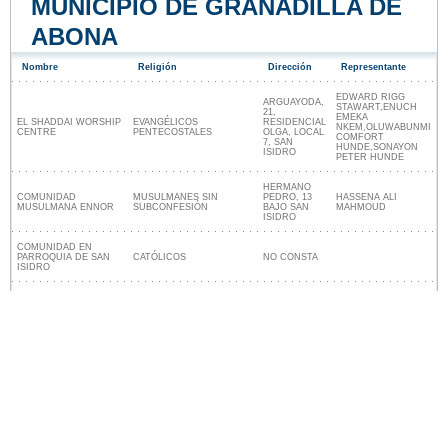
MUNICIPIO DE GRANADILLA DE
ABONA
Nombre
Religión
Dirección
Representante
EDWARD RIGG
ARGUAYODA,
STAWART,ENUCH
21,
EMEKA
EL SHADDAI WORSHIP
EVANGÉLICOS
RESIDENCIAL
NKEM,OLUWABUNMI
CENTRE
PENTECOSTALES
OLGA, LOCAL
COMFORT
7, SAN
HUNDE,SONAYON
ISIDRO
PETER HUNDE
HERMANO
COMUNIDAD
MUSULMANES SIN
PEDRO, 13
HASSENA ALI
MUSULMANA ENNOR
SUBCONFESIÓN
BAJO SAN
MAHMOUD
ISIDRO
COMUNIDAD EN
PARROQUIA DE SAN
CATÓLICOS
NO CONSTA
ISIDRO
Lugares religiosos cerca de Granadilla de
Abona
Nuestro sitio no está afiliado ni patrocinado por
ninguna entidad gubernamental de España. Somos
una empresa independiente enfocada en brindar