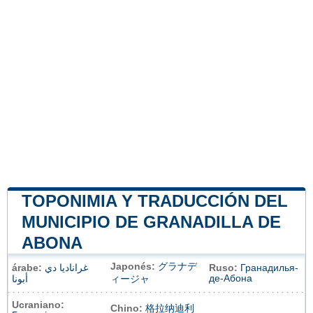
TOPONIMIA Y TRADUCCIÓN DEL
MUNICIPIO DE GRANADILLA DE
ABONA
Japonés:
グラナデ
árabe:
غراناديا دي
Ruso:
Гранадилья-
де-Абона
أبونا
ィージャ
Ucraniano:
Chino:
格拉纳迪利