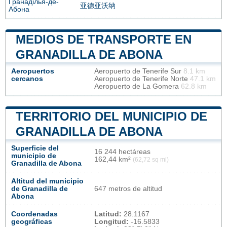
Гранаділья-де-
亚德亚沃纳
Абона
MEDIOS DE TRANSPORTE EN
GRANADILLA DE ABONA
Aeropuertos
Aeropuerto de Tenerife Sur
8.1 km
cercanos
Aeropuerto de Tenerife Norte
47.1 km
Aeropuerto de La Gomera
62.8 km
TERRITORIO DEL MUNICIPIO DE
GRANADILLA DE ABONA
Superficie del
16 244 hectáreas
municipio de
162,44 km²
(62,72 sq mi)
Granadilla de Abona
Altitud del municipio
de Granadilla de
647 metros de altitud
Abona
Coordenadas
Latitud:
28.1167
geográficas
Longitud:
-16.5833