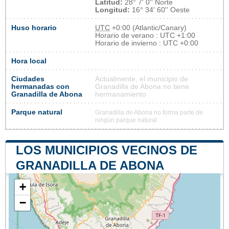
Latitud:
28° 7' 0'' Norte
Longitud:
16° 34' 60'' Oeste
Huso horario
UTC
+0:00 (Atlantic/Canary)
Horario de verano : UTC +1:00
Horario de invierno : UTC +0:00
Hora local
Ciudades
Actualmente, el municipio de
hermanadas con
Granadilla de Abona no tiene
Granadilla de Abona
hermanamiento
Parque natural
Granadilla de Abona no forma parte de
ningún parque natural
LOS MUNICIPIOS VECINOS DE
GRANADILLA DE ABONA
+
−