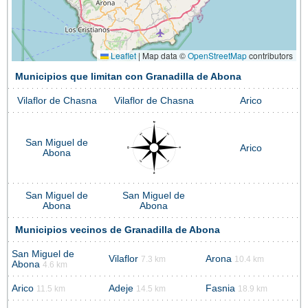
Leaflet
|
Map data ©
OpenStreetMap
contributors
Municipios que limitan con Granadilla de Abona
Vilaflor de Chasna
Vilaflor de Chasna
Arico
San Miguel de
Arico
Abona
San Miguel de
San Miguel de
Abona
Abona
Municipios vecinos de Granadilla de Abona
San Miguel de
Vilaflor
Arona
7.3 km
10.4 km
Abona
4.6 km
Arico
Adeje
Fasnia
11.5 km
14.5 km
18.9 km