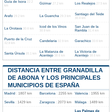
Guía de Isora
22.2
Güímar
Los Realejos
27.2 km
27.5 km
km
Santiago del Teide
Arafo
La Guancha
29.2 km
29.3 km
30.4 km
Icod de los Vinos
San Juan de la
La Orotava
30.6 km
Rambla
30.9 km
31.4 km
Puerto de la Cruz
Candelaria
Garachico
32.9 km
33.6 km
32.8 km
La Matanza de
La Victoria de
Santa Úrsula
35.1 km
Acentejo
Acentejo
38.6 km
38.6 km
DISTANCIA ENTRE GRANADILLA
DE ABONA Y LOS PRINCIPALES
MUNICIPIOS DE ESPAÑA
Madrid
: 1807 km
Barcelona
: 2255 km
Valencia
: 1955 km
Sevilla
: 1429 km
Zaragoza
: 2073 km
Málaga
: 1489 km
Las Palmas de