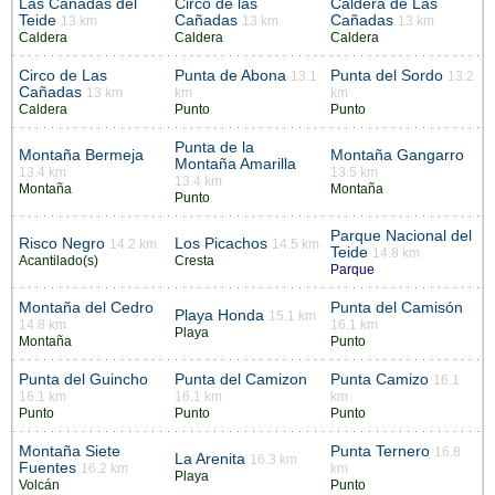
Las Cañadas del
Circo de las
Caldera de Las
Teide
Cañadas
Cañadas
13 km
13 km
13 km
Caldera
Caldera
Caldera
Circo de Las
Punta de Abona
Punta del Sordo
13.1
13.2
Cañadas
13 km
km
km
Caldera
Punto
Punto
Punta de la
Montaña Bermeja
Montaña Gangarro
Montaña Amarilla
13.4 km
13.5 km
13.4 km
Montaña
Montaña
Punto
Parque Nacional del
Risco Negro
Los Picachos
14.2 km
14.5 km
Teide
14.8 km
Acantilado(s)
Cresta
Parque
Montaña del Cedro
Punta del Camisón
Playa Honda
15.1 km
14.8 km
16.1 km
Playa
Montaña
Punto
Punta del Guincho
Punta del Camizon
Punta Camizo
16.1
16.1 km
16.1 km
km
Punto
Punto
Punto
Montaña Siete
Punta Ternero
16.8
La Arenita
16.3 km
Fuentes
16.2 km
km
Playa
Volcán
Punto