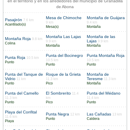
en el territorio y en los alrededores del municipio de Granadilla
de Abona
Mesa de Chimoche
Montaña de Guájara
Pasajirón
7.6 km
9 km
9.4 km
Acantilado(s)
Mesa(s)
Montaña
Montaña Las Lajas
Montaña de las
Montaña Roja
9.8 km
Lajas
9.9 km
9.9 km
Colina
Montaña
Montaña
Punta del Bocinegro
Punta Montaña Roja
Punta Roja
10.5 km
10.5 km
10.5 km
Punto
Punto
Punto
Punta del Tanque de
Roque de la Grieta
Montaña de
Vidrio
Teresme
11 km
11.3 km
11.3 km
Punto
Pico
Montaña
Punta del Camello
El Sombrerito
Punta del Médano
11.4
11.3 km
km
11.4 km
Punto
Pico
Punto
Playa del Confital
Punta Negra
Las Cañadas
12 km
13 km
11.6 km
Punto
Caldera
Playa