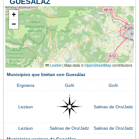
GUESÁLAZ
+
−
Leaflet
|
Map data ©
OpenStreetMap
contributors
Municipios que limitan con Guesálaz
Ergoiena
Goñi
Goñi
Lezáun
Salinas de Oro/Jaitz
Lezáun
Salinas de Oro/Jaitz
Salinas de Oro/Jaitz