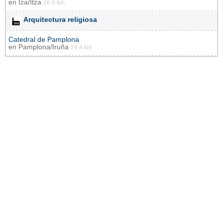
en
Iza/Itza
16.6 km
Arquitectura religiosa
Catedral de Pamplona
en
Pamplona/Iruña
24.4 km