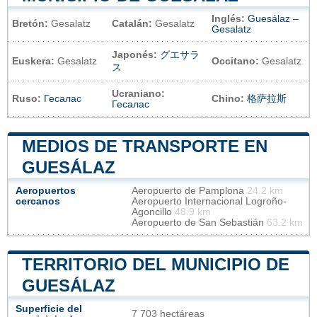
Inglés:
Guesálaz –
Bretón:
Gesalatz
Catalán:
Gesalatz
Gesalatz
Japonés:
グエサラ
Euskera:
Gesalatz
Occitano:
Gesalatz
ス
Ucraniano:
Ruso:
Гесалас
Chino:
格萨拉斯
Гесалас
MEDIOS DE TRANSPORTE EN
GUESÁLAZ
Aeropuertos
Aeropuerto de Pamplona
24.2 km
cercanos
Aeropuerto Internacional Logroño-
Agoncillo
48.9 km
Aeropuerto de San Sebastián
63.2 km
TERRITORIO DEL MUNICIPIO DE
GUESÁLAZ
Superficie del
7 703 hectáreas