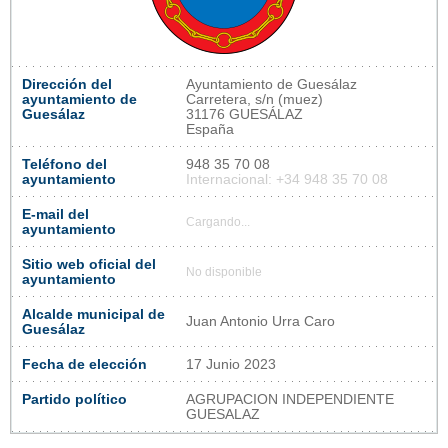
Dirección del
Ayuntamiento de Guesálaz
ayuntamiento de
Carretera, s/n (muez)
Guesálaz
31176 GUESÁLAZ
España
Teléfono del
948 35 70 08
ayuntamiento
Internacional: +34 948 35 70 08
E-mail del
Cargando...
ayuntamiento
Sitio web oficial del
No disponible
ayuntamiento
Alcalde municipal de
Juan Antonio Urra Caro
Guesálaz
Fecha de elección
17 Junio 2023
Partido político
AGRUPACION INDEPENDIENTE
GUESALAZ