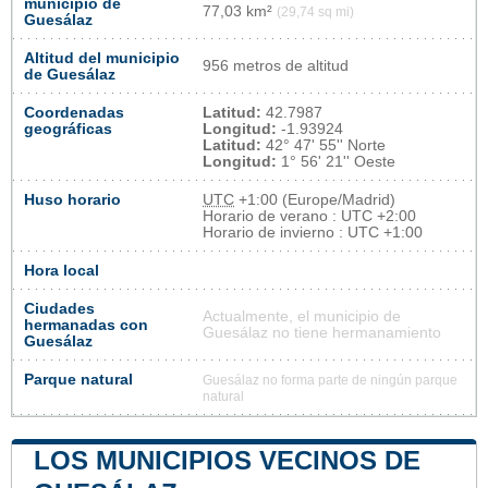
municipio de
77,03 km²
(29,74 sq mi)
Guesálaz
Altitud del municipio
956 metros de altitud
de Guesálaz
Coordenadas
Latitud:
42.7987
geográficas
Longitud:
-1.93924
Latitud:
42° 47' 55'' Norte
Longitud:
1° 56' 21'' Oeste
Huso horario
UTC
+1:00 (Europe/Madrid)
Horario de verano : UTC +2:00
Horario de invierno : UTC +1:00
Hora local
Ciudades
Actualmente, el municipio de
hermanadas con
Guesálaz no tiene hermanamiento
Guesálaz
Parque natural
Guesálaz no forma parte de ningún parque
natural
LOS MUNICIPIOS VECINOS DE