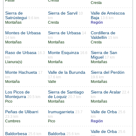
Pasar
Cresta
Cresta
Sierra de
Sierra de Sarvil
Valle de Améscoa
10
Satrústegui
Baja
9.6 km
km
13.6 km
Montañas
Cresta
Región
Montes de Urbasa
Sierra de Urbasa
Cordillera de
14
Valdellín
14 km
km
15 km
Montañas
Montañas
Cresta
Raso de Urbasa
Monte Esquinza
Sierra de San
16.3
16.6
Miguel
km
km
17 km
Llanura(s)
Montaña
Montañas
Monte Hachueta
Valle de la Burunda
Sierra del Perdón
17
km
17.6 km
19.6 km
Montaña
Valle
Montañas
Los Picos de
Sierra de Santiago
Sierra de Aralar
22.4
Montejurra
de Loquiz
20.5 km
20.7 km
km
Pico
Montañas
Montañas
Peñas de Ulibarri
Irumugarrieta
Valle de Orba
23.7
25.6
23.3 km
km
km
Cumbres
Pico
Región
Valle de Orba
25.6
Baldorbesa
Baldorba
25.6 km
25.6 km