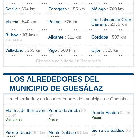
Sevilla
: 694 km
Zaragoza
: 155 km
Málaga
: 709 km
Las Palmas de Gran
Murcia
: 540 km
Palma
: 526 km
Canaria
: 2035 km
Bilbao
: 97 km
el
Alicante
: 511 km
Córdoba
: 597 km
más cerca
Valladolid
: 263 km
Vigo
: 560 km
Gijón
: 313 km
Distancia calculada en línea recta
LOS ALREDEDORES DEL
MUNICIPIO DE GUESÁLAZ
en el territorio y en los alrededores del municipio de Guesálaz
Montes de Iturgoyen
Puerto de Arteta
8.2
Puerto Esaíde
9.1 km
2.2 km
km
Pasar
Montañas
Pasar
Sierra de Saldise
9.5
Puerto Usaide
Monte Saldise
9.1 km
9.5 km
km