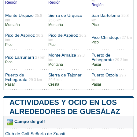
km
Región
Región
Región
Monte Urquizo
Sierra de Urquizo
San Bartolomé
25.8
25.8
km
25.8 km
km
Montaña
Montaña
Pico
Pico de Aspiroz
Pico de Azpiroz
26.2
26.2
Pico Chindoqui
27 km
km
km
Pico
Pico
Pico
Monte Arnaiza
Puerto de
29.3
Pico Larrunarri
27 km
Echegarate
km
29.3 km
Pico
Montaña
Pasar
Puerto de
Sierra de Tajonar
Puerto Otzola
29.7
Echegarata
29.3 km
29.6 km
km
Pasar
Cresta
Pasar
ACTIVIDADES Y OCIO EN LOS
ALREDEDORES DE GUESÁLAZ
Campo de golf
Club de Golf Señorío de Zuasti