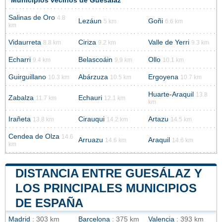
Municipios vecinos de Guesálaz
Salinas de Oro
4.8
Lezáun
Goñi
5 km
6.6 km
km
Vidaurreta
Ciriza
Valle de Yerri
8.8 km
9.2 km
9.3 km
Echarri
Belascoáin
Ollo
9.4 km
9.9 km
10.1 km
Guirguillano
Abárzuza
Ergoyena
10.3 km
10.5 km
10.7 km
Huarte-Araquil
13.8
Zabalza
Echauri
11.7 km
12.1 km
km
Irañeta
Cirauqui
Artazu
13.8 km
14.2 km
14.5 km
Cendea de Olza
14.6
Arruazu
Araquil
14.6 km
14.6 km
km
DISTANCIA ENTRE GUESÁLAZ Y
LOS PRINCIPALES MUNICIPIOS
DE ESPAÑA
Madrid
: 303 km
Barcelona
: 375 km
Valencia
: 393 km