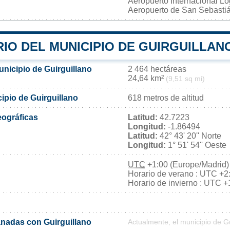
Aeropuerto Internacional L
Aeropuerto de San Sebasti
IO DEL MUNICIPIO DE GUIRGUILLAN
unicipio de Guirguillano
2 464 hectáreas
24,64 km²
(9,51 sq mi)
cipio de Guirguillano
618 metros de altitud
ográficas
Latitud:
42.7223
Longitud:
-1.86494
Latitud:
42° 43' 20'' Norte
Longitud:
1° 51' 54'' Oeste
UTC
+1:00 (Europe/Madrid)
Horario de verano : UTC +2
Horario de invierno : UTC +
nadas con Guirguillano
Actualmente, el municipio de G