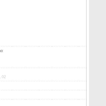
no
1 02