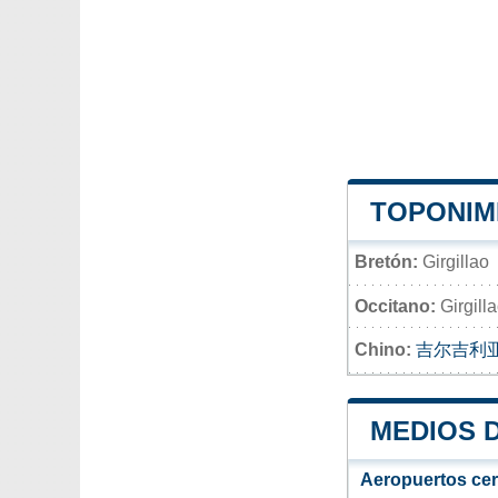
TOPONIM
Bretón:
Girgillao
Occitano:
Girgill
Chino:
吉尔吉利
MEDIOS 
Aeropuertos ce