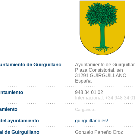
yuntamiento de Guirguillano
Ayuntamiento de Guirguilla
Plaza Consistorial, s/n
31291 GUIRGUILLANO
España
untamiento
948 34 01 02
Internacional: +34 948 34 0
tamiento
Cargando...
l del ayuntamiento
guirguillano.es/
l de Guirguillano
Gonzalo Parreño Oroz