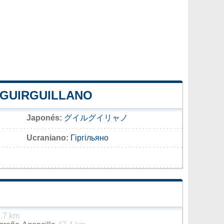
 GUIRGUILLANO
Japonés:
グイルグイリャノ
Ucraniano:
Гіргільяно
.7 km