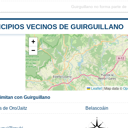
Guirguillano no forma parte de
ICIPIOS VECINOS DE GUIRGUILLANO
+
−
Leaflet
|
Map data ©
Op
imitan con Guirguillano
s de Oro/Jaitz
Belascoáin