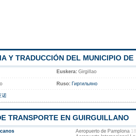
IA Y TRADUCCIÓN DEL MUNICIPIO DE
Euskera:
Girgillao
ao
Ruso:
Гиргильяно
亚诺
DE TRANSPORTE EN GUIRGUILLANO
rcanos
Aeropuerto de Pamplona
18