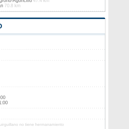
ogroño-Agoncillo
47.4 km
án
70.8 km
O
:00
1:00
uirguillano no tiene hermanamiento