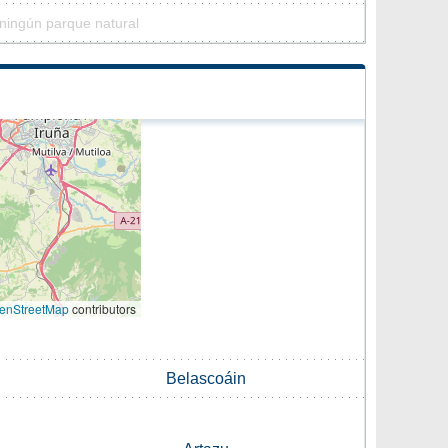
 ningún parque natural
enStreetMap
contributors
Belascoáin