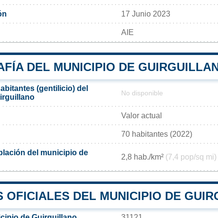
ón
17 Junio 2023
AIE
FÍA DEL MUNICIPIO DE GUIRGUILLA
bitantes (gentilicio) del
No disponible
irguillano
Valor actual
70 habitantes (2022)
lación del municipio de
2,8 hab./km²
(7,4 pop/sq mi)
 OFICIALES DEL MUNICIPIO DE GUI
cipio de Guirguillano
31121