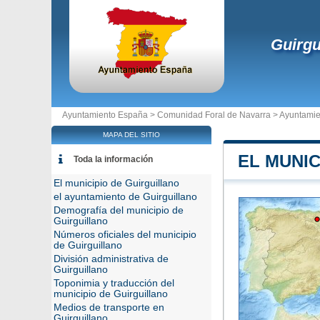
Guirgu
Ayuntamiento España >
Comunidad Foral de Navarra
>
Ayuntamie
MAPA DEL SITIO
EL MUNIC
Toda la información
El municipio de Guirguillano
el ayuntamiento de Guirguillano
Demografía del municipio de
Guirguillano
Números oficiales del municipio
de Guirguillano
División administrativa de
Guirguillano
Toponimia y traducción del
municipio de Guirguillano
Medios de transporte en
Guirguillano