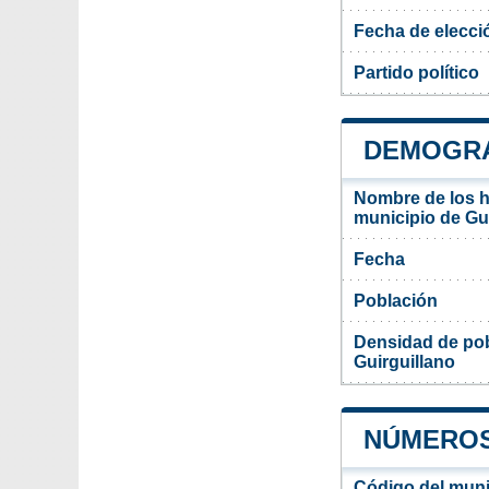
Fecha de elecci
Partido político
DEMOGRA
Nombre de los ha
municipio de Gu
Fecha
Población
Densidad de pob
Guirguillano
NÚMEROS
Código del muni