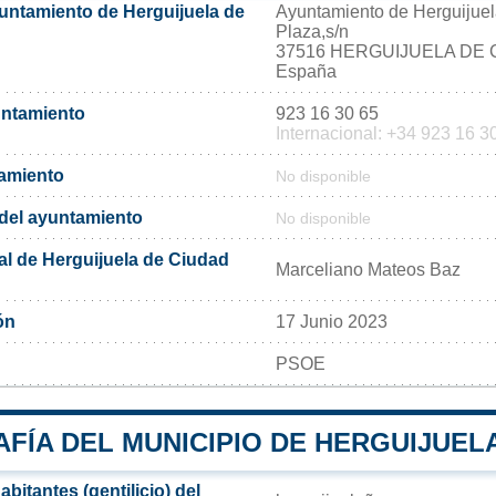
yuntamiento de Herguijuela de
Ayuntamiento de Herguijue
Plaza,s/n
37516 HERGUIJUELA DE
España
untamiento
923 16 30 65
Internacional: +34 923 16 3
tamiento
No disponible
l del ayuntamiento
No disponible
al de Herguijuela de Ciudad
Marceliano Mateos Baz
ón
17 Junio 2023
PSOE
FÍA DEL MUNICIPIO DE HERGUIJUEL
bitantes (gentilicio) del