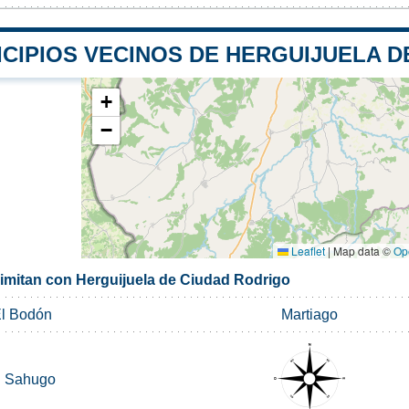
ICIPIOS VECINOS DE HERGUIJUELA D
+
−
Leaflet
|
Map data ©
Op
limitan con Herguijuela de Ciudad Rodrigo
l Bodón
Martiago
l Sahugo