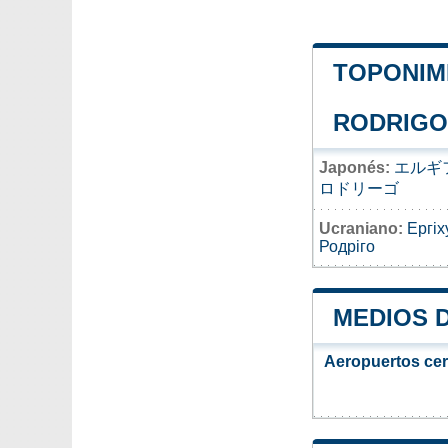
TOPONIMI
RODRIGO
Japonés:
エルギ
ロドリーゴ
Ucraniano:
Ергіх
Родріго
MEDIOS 
Aeropuertos ce