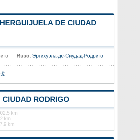
 HERGUIJUELA DE CIUDAD
риго
Ruso:
Эргихуэла-де-Сиудад-Родриго
里戈
 CIUDAD RODRIGO
02.5 km
.2 km
7.9 km