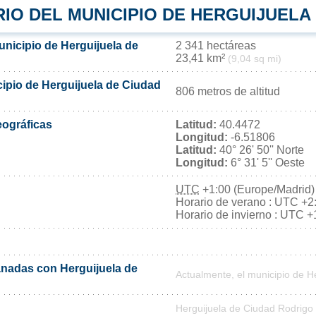
IO DEL MUNICIPIO DE HERGUIJUELA
unicipio de Herguijuela de
2 341 hectáreas
23,41 km²
(9,04 sq mi)
cipio de Herguijuela de Ciudad
806 metros de altitud
ográficas
Latitud:
40.4472
Longitud:
-6.51806
Latitud:
40° 26' 50'' Norte
Longitud:
6° 31' 5'' Oeste
UTC
+1:00 (Europe/Madrid)
Horario de verano : UTC +2
Horario de invierno : UTC +
nadas con Herguijuela de
Actualmente, el municipio de 
Herguijuela de Ciudad Rodrigo 