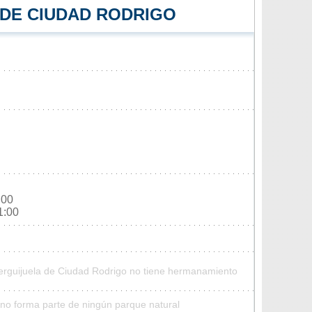
 DE CIUDAD RODRIGO
:00
1:00
Herguijuela de Ciudad Rodrigo no tiene hermanamiento
no forma parte de ningún parque natural