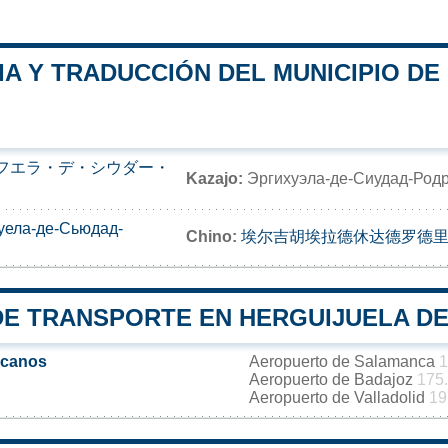
A Y TRADUCCIÓN DEL MUNICIPIO DE
フエラ・デ・シウダー・
Kazajo:
Эргихуэла-де-Сиудад-Род
уела-де-Сьюдад-
Chino:
埃尔吉胡埃拉德休达德罗德
DE TRANSPORTE EN HERGUIJUELA DE
rcanos
Aeropuerto de Salamanca
1
Aeropuerto de Badajoz
175
Aeropuerto de Valladolid
19