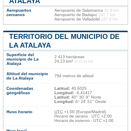
ATALAYA
Aeropuertos
Aeropuerto de Salamanca
91.8 km
cercanos
Aeropuerto de Badajoz
182.7 km
Aeropuerto de Valladolid
187.4 km
TERRITORIO DEL MUNICIPIO DE
LA ATALAYA
Superficie del
2 413 hectáreas
municipio de La
24,13 km²
(9,32 sq mi)
Atalaya
Altitud del municipio
794 metros de altitud
de La Atalaya
Coordenadas
Latitud:
40.5025
geográficas
Longitud:
-6.41417
Latitud:
40° 30' 9'' Norte
Longitud:
6° 24' 51'' Oeste
Huso horario
UTC
+1:00 (Europe/Madrid)
Horario de verano : UTC +2:00
Horario de invierno : UTC +1:00
Hora local