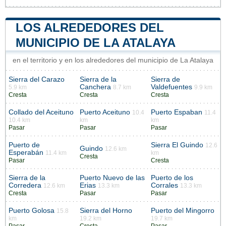
LOS ALREDEDORES DEL
MUNICIPIO DE LA ATALAYA
en el territorio y en los alrededores del municipio de La Atalaya
Sierra del Carazo
Sierra de la
Sierra de
Canchera
Valdefuentes
5.9 km
8.7 km
9.9 km
Cresta
Cresta
Cresta
Collado del Aceituno
Puerto Aceituno
Puerto Espaban
10.4
11.4
10.4 km
km
km
Pasar
Pasar
Pasar
Puerto de
Sierra El Guindo
12.6
Guindo
12.6 km
Esperabán
11.4 km
km
Cresta
Pasar
Cresta
Sierra de la
Puerto Nuevo de las
Puerto de los
Corredera
Erias
Corrales
12.6 km
13.3 km
13.3 km
Cresta
Pasar
Pasar
Puerto Golosa
Sierra del Horno
Puerto del Mingorro
15.8
km
19.2 km
19.7 km
Pasar
Cresta
Pasar