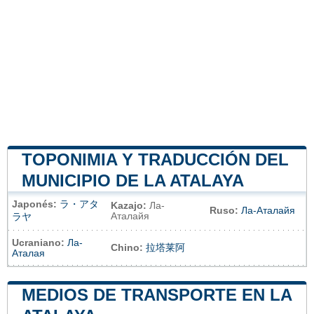
TOPONIMIA Y TRADUCCIÓN DEL
MUNICIPIO DE LA ATALAYA
Japonés:
ラ・アタ
Kazajo:
Ла-
Ruso:
Ла-Аталайя
Аталайя
ラヤ
Ucraniano:
Ла-
Chino:
拉塔莱阿
Аталая
MEDIOS DE TRANSPORTE EN LA