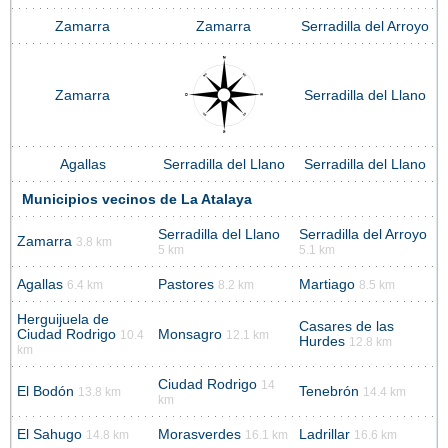
Zamarra
Zamarra
Serradilla del Arroyo
Zamarra
Serradilla del Llano
Agallas
Serradilla del Llano
Serradilla del Llano
Municipios vecinos de La Atalaya
Serradilla del Llano
Serradilla del Arroyo
Zamarra
3.8 km
5 km
5.1 km
Agallas
Pastores
Martiago
6.4 km
8.2 km
8.5 km
Herguijuela de
Casares de las
Ciudad Rodrigo
Monsagro
10.4
12.1 km
Hurdes
12.8 km
km
Ciudad Rodrigo
14
El Bodón
Tenebrón
13.8 km
14.4 km
km
El Sahugo
Morasverdes
Ladrillar
14.8 km
16.1 km
16.6 km