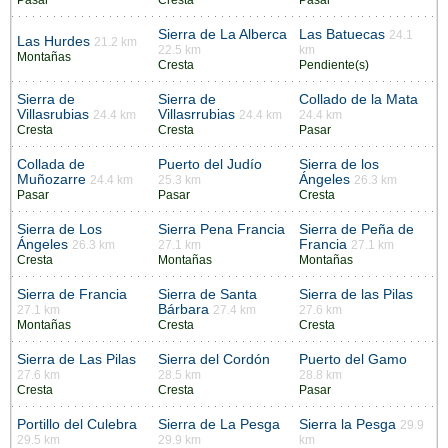
Sierra de La Alberca
Las Batuecas
24.1
Las Hurdes
21.2 km
22.5 km
km
Montañas
Cresta
Pendiente(s)
Sierra de
Sierra de
Collado de la Mata
Villasrubias
Villasrrubias
24.4 km
24.4 km
24.4 km
Cresta
Cresta
Pasar
Collada de
Puerto del Judío
Sierra de los
Muñozarre
Ángeles
24.4 km
25.3 km
26.3 km
Pasar
Pasar
Cresta
Sierra de Los
Sierra Pena Francia
Sierra de Peña de
Ángeles
Francia
26.3 km
27.1 km
27.1 km
Cresta
Montañas
Montañas
Sierra de Francia
Sierra de Santa
Sierra de las Pilas
Bárbara
27.1 km
27.4 km
27.6 km
Montañas
Cresta
Cresta
Sierra de Las Pilas
Sierra del Cordón
Puerto del Gamo
27.6 km
28.5 km
28.8 km
Cresta
Cresta
Pasar
Portillo del Culebra
Sierra de La Pesga
Sierra la Pesga
29.9
29.5 km
29.9 km
km