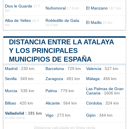
Dios le Guarde
17.7
Nuñomoral
El Manzano
17.8 km
18.7 km
km
Alba de Yeltes
Robledillo de Gata
20.4
El Maíllo
21 km
km
20.6 km
DISTANCIA ENTRE LA ATALAYA
Y LOS PRINCIPALES
MUNICIPIOS DE ESPAÑA
Madrid
: 230 km
Barcelona
: 729 km
Valencia
: 527 km
Sevilla
: 349 km
Zaragoza
: 481 km
Málaga
: 456 km
Las Palmas de Gran
Murcia
: 535 km
Palma
: 779 km
Canaria
: 1606 km
Bilbao
: 420 km
Alicante
: 564 km
Córdoba
: 324 km
Valladolid
: 191 km
Vigo
: 273 km
Gijón
: 344 km
el más cerca
Distancia calculada en línea recta