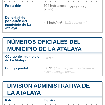
Población
104 habitantes
737 / 3 447
(2022)
Densidad de
población del
4,3 hab./km²
(11,2 pop/sq mi)
municipio de La
Atalaya
NÚMEROS OFICIALES DEL
MUNICIPIO DE LA ATALAYA
Código del municipio
37037
de La Atalaya
Código postal
37591
(2 municipios más tienen el
mismo código postal)
DIVISIÓN ADMINISTRATIVA DE
LA ATALAYA
País
España