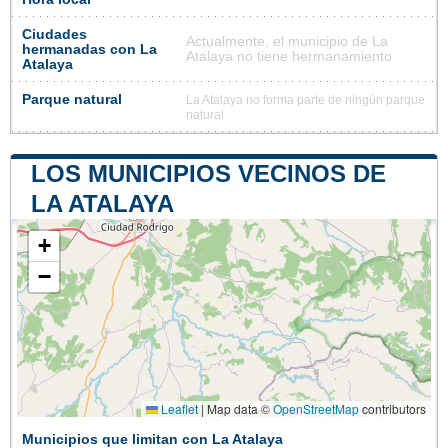
Ciudades
Actualmente, el municipio de La
hermanadas con La
Atalaya no tiene hermanamiento
Atalaya
Parque natural
La Atalaya no forma parte de ningún parque
natural
LOS MUNICIPIOS VECINOS DE
LA ATALAYA
+
−
Leaflet
|
Map data ©
OpenStreetMap
contributors
Municipios que limitan con La Atalaya