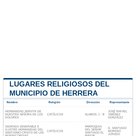
LUGARES RELIGIOSOS DEL
MUNICIPIO DE HERRERA
Nombre
Religión
Dirección
Representante
HERMANDAD SERVITA DE
JOSÉ RAFAEL
NUESTRA SEÑORA DE LOS
CATÓLICOS
ALAMOS, 1 - B
JIMÉNEZ
DOLORES
GONZÁLEZ
SAGRADA VENERABLE E
PARROQUIA
D. SANTIAGO
ILUSTRE HERMANDAD DEL
DEL SEÑOR
CATÓLICOS
MORENO
SANTISIMO CRISTO DE LAS
SANTIAGO EL
JURADO
MISERICORDIAS
MAYOR