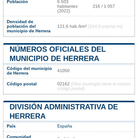
Población
6 503
habitantes
216 / 1 057
(2022)
Densidad de
población del
121,6 hab./km²
(314,9 pop/sq mi)
municipio de Herrera
NÚMEROS OFICIALES DEL
MUNICIPIO DE HERRERA
Código del municipio
41050
de Herrera
Código postal
02162
(Otro municipio tiene el mismo
código postal)
DIVISIÓN ADMINISTRATIVA DE
HERRERA
País
España
Comunidad