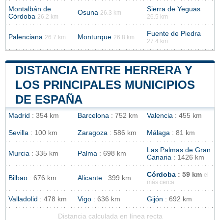
Montalbán de
Sierra de Yeguas
Osuna
26.3 km
Córdoba
26.2 km
26.5 km
Fuente de Piedra
Palenciana
Monturque
26.7 km
26.8 km
27.4 km
DISTANCIA ENTRE HERRERA Y
LOS PRINCIPALES MUNICIPIOS
DE ESPAÑA
Madrid
: 354 km
Barcelona
: 752 km
Valencia
: 455 km
Sevilla
: 100 km
Zaragoza
: 586 km
Málaga
: 81 km
Las Palmas de Gran
Murcia
: 335 km
Palma
: 698 km
Canaria
: 1426 km
Córdoba
: 59 km
el
Bilbao
: 676 km
Alicante
: 399 km
más cerca
Valladolid
: 478 km
Vigo
: 636 km
Gijón
: 692 km
Distancia calculada en línea recta