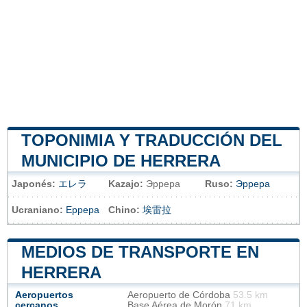
TOPONIMIA Y TRADUCCIÓN DEL
MUNICIPIO DE HERRERA
Japonés:
エレラ
Kazajo:
Эррера
Ruso:
Эррера
Ucraniano:
Еррера
Chino:
埃雷拉
MEDIOS DE TRANSPORTE EN
HERRERA
Aeropuertos
Aeropuerto de Córdoba
53.5 km
cercanos
Base Aérea de Morón
71 km