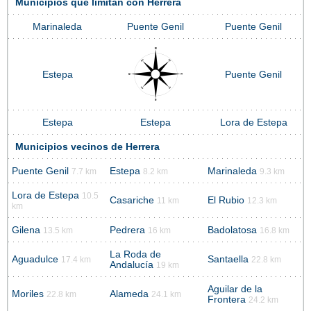
Municipios que limitan con Herrera
Marinaleda
Puente Genil
Puente Genil
Estepa
Puente Genil
Estepa
Estepa
Lora de Estepa
Municipios vecinos de Herrera
Puente Genil
Estepa
Marinaleda
7.7 km
8.2 km
9.3 km
Lora de Estepa
10.5
Casariche
El Rubio
11 km
12.3 km
km
Gilena
Pedrera
Badolatosa
13.5 km
16 km
16.8 km
La Roda de
Aguadulce
Santaella
17.4 km
22.8 km
Andalucía
19 km
Aguilar de la
Moriles
Alameda
22.8 km
24.1 km
Frontera
24.2 km