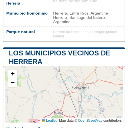
no tiene hermanamiento
Herrera
Municipio homónimo
Herrera, Entre Ríos, Argentine
Herrera, Santiago del Estero,
Argentine
Parque natural
Herrera no forma parte de ningún parque
natural
LOS MUNICIPIOS VECINOS DE
HERRERA
+
−
Leaflet
|
Map data ©
OpenStreetMap
contributors