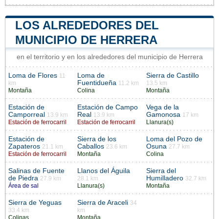
LOS ALREDEDORES DEL
MUNICIPIO DE HERRERA
en el territorio y en los alrededores del municipio de Herrera
Loma de Flores
Loma de
Sierra de Castillo
11
Fuentidueña
km
11.2 km
13.5 km
Montaña
Colina
Montaña
Estación de
Estación de Campo
Vega de la
Camporreal
Real
Gamonosa
13.9 km
13.9 km
17 km
Estación de ferrocarril
Estación de ferrocarril
Llanura(s)
Estación de
Sierra de los
Loma del Pozo de
Zapateros
Caballos
Osuna
21.1 km
23.6 km
27.7 km
Estación de ferrocarril
Montaña
Colina
Salinas de Fuente
Llanos del Águila
Sierra del
de Piedra
Humilladero
27.9 km
28.1 km
32.7 km
Área de sal
Llanura(s)
Montaña
Sierra de Yeguas
Sierra de Araceli
34
33.4 km
km
Colinas
Montaña