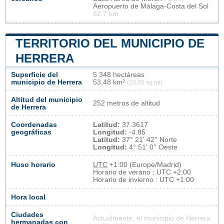
Aeropuerto de Málaga-Costa del Sol
82.7 km
TERRITORIO DEL MUNICIPIO DE
HERRERA
Superficie del
5 348 hectáreas
municipio de Herrera
53,48 km²
(20,65 sq mi)
Altitud del municipio
252 metros de altitud
de Herrera
Coordenadas
Latitud:
37.3617
geográficas
Longitud:
-4.85
Latitud:
37° 21' 42'' Norte
Longitud:
4° 51' 0'' Oeste
Huso horario
UTC
+1:00 (Europe/Madrid)
Horario de verano : UTC +2:00
Horario de invierno : UTC +1:00
Hora local
Ciudades
Actualmente, el municipio de Herrera
hermanadas con