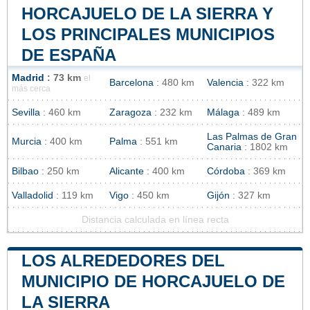
HORCAJUELO DE LA SIERRA Y
LOS PRINCIPALES MUNICIPIOS
DE ESPAÑA
Madrid
: 73 km
el
Barcelona
: 480 km
Valencia
: 322 km
más cerca
Sevilla
: 460 km
Zaragoza
: 232 km
Málaga
: 489 km
Las Palmas de Gran
Murcia
: 400 km
Palma
: 551 km
Canaria
: 1802 km
Bilbao
: 250 km
Alicante
: 400 km
Córdoba
: 369 km
Valladolid
: 119 km
Vigo
: 450 km
Gijón
: 327 km
Distancia calculada en línea recta
LOS ALREDEDORES DEL
MUNICIPIO DE HORCAJUELO DE
LA SIERRA