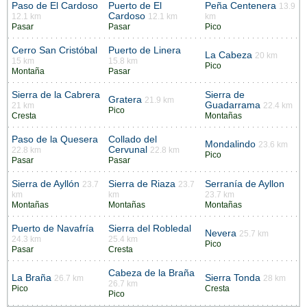
Paso de El Cardoso
Puerto de El
Peña Centenera
13.9
Cardoso
12.1 km
12.1 km
km
Pasar
Pasar
Pico
Cerro San Cristóbal
Puerto de Linera
La Cabeza
20 km
15 km
15.8 km
Pico
Montaña
Pasar
Sierra de la Cabrera
Sierra de
Gratera
21.9 km
Guadarrama
21 km
22.4 km
Pico
Cresta
Montañas
Paso de la Quesera
Collado del
Mondalindo
23.6 km
Cervunal
22.8 km
22.8 km
Pico
Pasar
Pasar
Sierra de Ayllón
Sierra de Riaza
Serranía de Ayllon
23.7
23.7
km
km
23.7 km
Montañas
Montañas
Montañas
Puerto de Navafría
Sierra del Robledal
Nevera
25.7 km
24.3 km
25.4 km
Pico
Pasar
Cresta
Cabeza de la Braña
La Braña
Sierra Tonda
26.7 km
28 km
26.7 km
Pico
Cresta
Pico