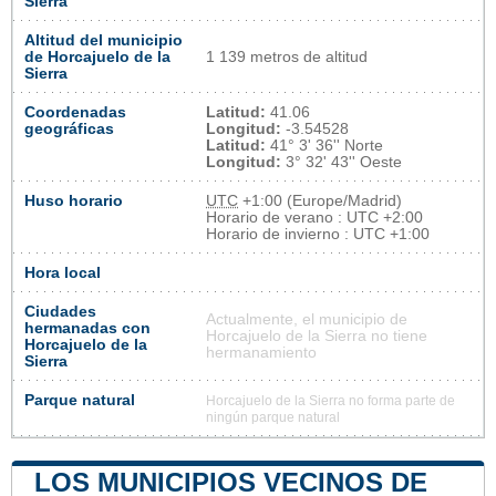
Sierra
Altitud del municipio
de Horcajuelo de la
1 139 metros de altitud
Sierra
Coordenadas
Latitud:
41.06
geográficas
Longitud:
-3.54528
Latitud:
41° 3' 36'' Norte
Longitud:
3° 32' 43'' Oeste
Huso horario
UTC
+1:00 (Europe/Madrid)
Horario de verano : UTC +2:00
Horario de invierno : UTC +1:00
Hora local
Ciudades
Actualmente, el municipio de
hermanadas con
Horcajuelo de la Sierra no tiene
Horcajuelo de la
hermanamiento
Sierra
Parque natural
Horcajuelo de la Sierra no forma parte de
ningún parque natural
LOS MUNICIPIOS VECINOS DE