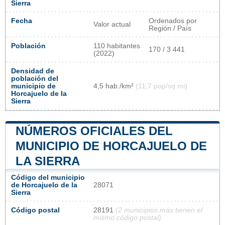
Sierra
Fecha
Ordenados por
Valor actual
Región / País
Población
110 habitantes
170 / 3 441
(2022)
Densidad de
población del
municipio de
4,5 hab./km²
(11,7 pop/sq mi)
Horcajuelo de la
Sierra
NÚMEROS OFICIALES DEL
MUNICIPIO DE HORCAJUELO DE
LA SIERRA
Código del municipio
de Horcajuelo de la
28071
Sierra
Código postal
28191
(2 municipios más tienen el
mismo código postal)