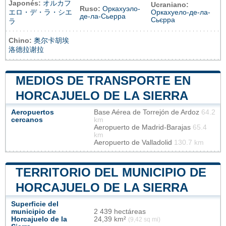
Japonés:
オルカフ
Ucraniano:
Ruso:
Оркахуэло-
エロ・デ・ラ・シエ
Оркахуело-де-ла-
де-ла-Сьерра
Сьєрра
ラ
Chino:
奥尔卡胡埃
洛德拉谢拉
MEDIOS DE TRANSPORTE EN
HORCAJUELO DE LA SIERRA
Aeropuertos
Base Aérea de Torrejón de Ardoz
64.2
cercanos
km
Aeropuerto de Madrid-Barajas
65.4
km
Aeropuerto de Valladolid
130.7 km
TERRITORIO DEL MUNICIPIO DE
HORCAJUELO DE LA SIERRA
Superficie del
municipio de
2 439 hectáreas
Horcajuelo de la
24,39 km²
(9,42 sq mi)