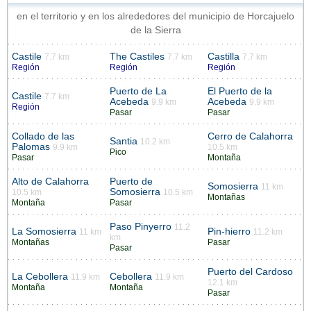
en el territorio y en los alrededores del municipio de Horcajuelo
de la Sierra
Castile
The Castiles
Castilla
7.7 km
7.7 km
7.7 km
Región
Región
Región
Puerto de La
El Puerto de la
Castile
7.7 km
Acebeda
Acebeda
9.9 km
9.9 km
Región
Pasar
Pasar
Collado de las
Cerro de Calahorra
Santia
10.2 km
Palomas
9.9 km
10.5 km
Pico
Pasar
Montaña
Alto de Calahorra
Puerto de
Somosierra
11 km
Somosierra
10.5 km
10.5 km
Montañas
Montaña
Pasar
Paso Pinyerro
11.2
La Somosierra
Pin-hierro
11 km
11.2 km
km
Montañas
Pasar
Pasar
Puerto del Cardoso
La Cebollera
Cebollera
11.9 km
11.9 km
12.1 km
Montaña
Montaña
Pasar