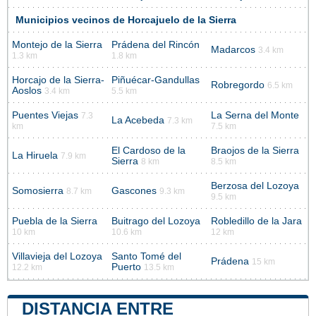
Municipios vecinos de Horcajuelo de la Sierra
Montejo de la Sierra
Prádena del Rincón
Madarcos
3.4 km
1.3 km
1.8 km
Horcajo de la Sierra-
Piñuécar-Gandullas
Robregordo
6.5 km
Aoslos
3.4 km
5.5 km
Puentes Viejas
La Serna del Monte
7.3
La Acebeda
7.3 km
km
7.5 km
El Cardoso de la
Braojos de la Sierra
La Hiruela
7.9 km
Sierra
8 km
8.5 km
Berzosa del Lozoya
Somosierra
Gascones
8.7 km
9.3 km
9.5 km
Puebla de la Sierra
Buitrago del Lozoya
Robledillo de la Jara
10 km
10.6 km
12 km
Villavieja del Lozoya
Santo Tomé del
Prádena
15 km
Puerto
12.2 km
13.5 km
DISTANCIA ENTRE