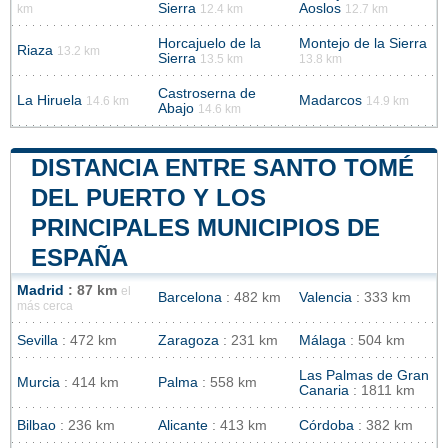
Sierra
Aoslos
km
12.4 km
12.7 km
Horcajuelo de la
Montejo de la Sierra
Riaza
13.2 km
Sierra
13.5 km
13.8 km
Castroserna de
La Hiruela
Madarcos
14.6 km
14.9 km
Abajo
14.6 km
DISTANCIA ENTRE SANTO TOMÉ
DEL PUERTO Y LOS
PRINCIPALES MUNICIPIOS DE
ESPAÑA
Madrid
: 87 km
el
Barcelona
: 482 km
Valencia
: 333 km
más cerca
Sevilla
: 472 km
Zaragoza
: 231 km
Málaga
: 504 km
Las Palmas de Gran
Murcia
: 414 km
Palma
: 558 km
Canaria
: 1811 km
Bilbao
: 236 km
Alicante
: 413 km
Córdoba
: 382 km