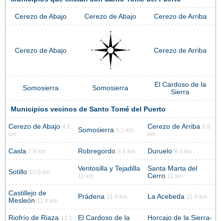
Cerezo de Abajo
Cerezo de Abajo
Cerezo de Arriba
Cerezo de Abajo
Cerezo de Arriba
El Cardoso de la
Somosierra
Somosierra
Sierra
Municipios vecinos de Santo Tomé del Puerto
Cerezo de Abajo
Cerezo de Arriba
4.8
6.6
Somosierra
5.5 km
km
km
Casla
Robregordo
Duruelo
7.8 km
8.6 km
9.4 km
Ventosilla y Tejadilla
Santa Marta del
Sotillo
10.6 km
Cerro
11 km
11 km
Castillejo de
Prádena
La Acebeda
11.4 km
11.6 km
Mesleón
11.4 km
Riofrío de Riaza
El Cardoso de la
Horcajo de la Sierra-
12.1