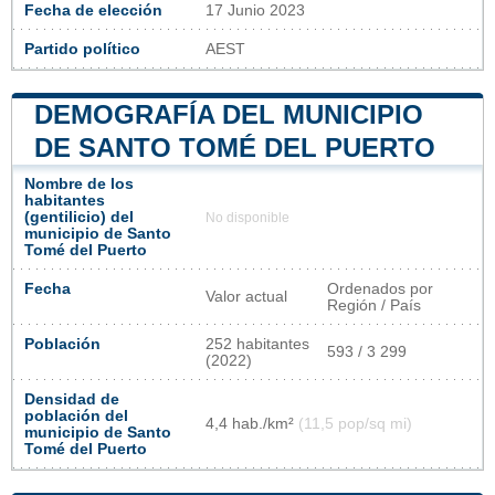
Fecha de elección
17 Junio 2023
Partido político
AEST
DEMOGRAFÍA DEL MUNICIPIO
DE SANTO TOMÉ DEL PUERTO
Nombre de los
habitantes
(gentilicio) del
No disponible
municipio de Santo
Tomé del Puerto
Fecha
Ordenados por
Valor actual
Región / País
Población
252 habitantes
593 / 3 299
(2022)
Densidad de
población del
4,4 hab./km²
(11,5 pop/sq mi)
municipio de Santo
Tomé del Puerto