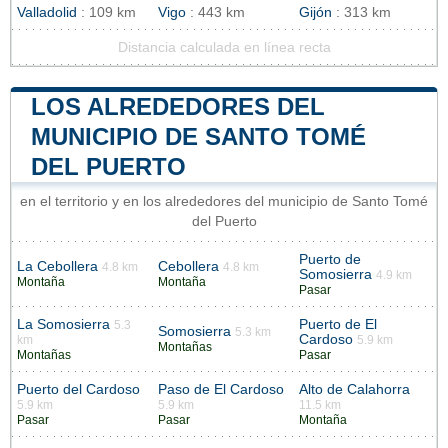
Valladolid
: 109 km
Vigo
: 443 km
Gijón
: 313 km
Distancia calculada en línea recta
LOS ALREDEDORES DEL
MUNICIPIO DE SANTO TOMÉ
DEL PUERTO
en el territorio y en los alrededores del municipio de Santo Tomé
del Puerto
Puerto de
La Cebollera
Cebollera
4.8 km
4.8 km
Somosierra
4.9 km
Montaña
Montaña
Pasar
La Somosierra
Puerto de El
5.3
Somosierra
5.3 km
Cardoso
km
5.9 km
Montañas
Montañas
Pasar
Puerto del Cardoso
Paso de El Cardoso
Alto de Calahorra
5.9 km
5.9 km
11.5 km
Pasar
Pasar
Montaña