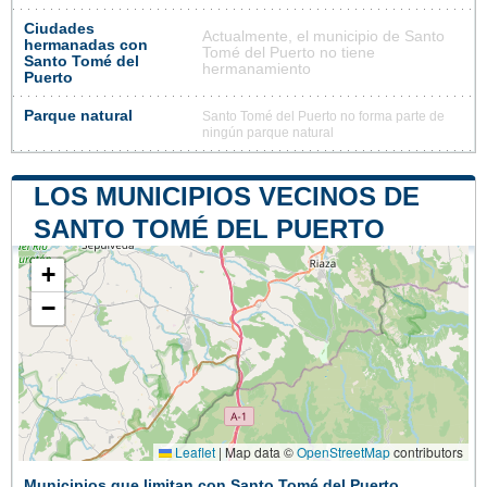
Ciudades
Actualmente, el municipio de Santo
hermanadas con
Tomé del Puerto no tiene
Santo Tomé del
hermanamiento
Puerto
Parque natural
Santo Tomé del Puerto no forma parte de
ningún parque natural
LOS MUNICIPIOS VECINOS DE
SANTO TOMÉ DEL PUERTO
+
−
Leaflet
|
Map data ©
OpenStreetMap
contributors
Municipios que limitan con Santo Tomé del Puerto