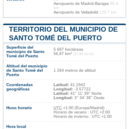
Aeropuerto de Madrid-Barajas
80.4
km
Aeropuerto de Valladolid
120.7 km
TERRITORIO DEL MUNICIPIO DE
SANTO TOMÉ DEL PUERTO
Superficie del
5 687 hectáreas
municipio de Santo
56,87 km²
(21,96 sq mi)
Tomé del Puerto
Altitud del municipio
de Santo Tomé del
1 264 metros de altitud
Puerto
Coordenadas
Latitud:
41.1942
geográficas
Longitud:
-3.57722
Latitud:
41° 11' 39'' Norte
Longitud:
3° 34' 38'' Oeste
Huso horario
UTC
+1:00 (Europe/Madrid)
Horario de verano : UTC +2:00
Horario de invierno : UTC +1:00
Hora local