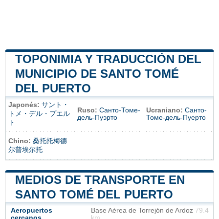
TOPONIMIA Y TRADUCCIÓN DEL
MUNICIPIO DE SANTO TOMÉ
DEL PUERTO
Japonés:
サント・
Ruso:
Санто-Томе-
Ucraniano:
Санто-
トメ・デル・プエル
дель-Пуэрто
Томе-дель-Пуерто
ト
Chino:
桑托托梅德
尔普埃尔托
MEDIOS DE TRANSPORTE EN
SANTO TOMÉ DEL PUERTO
Aeropuertos
Base Aérea de Torrejón de Ardoz
79.4
cercanos
km