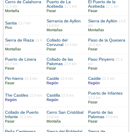
Cerro de Calahorra
Puerto de La
El Puerto de la
Acebeda
Acebeda
11.5 km
12.1 km
12.1 km
Montaña
Pasar
Pasar
Serranía de Ayllon
Sierra de Ayllón
14.8
Santia
13.7 km
14.8 km
km
Pico
Montañas
Montañas
Sierra de Riaza
Collado del
Paso de la Quesera
14.8
Cervunal
km
15.5 km
15.5 km
Montañas
Pasar
Pasar
Puerto de Linera
Collado de las
Paso Pinyerro
22.4
Palomas
20.7 km
21.6 km
km
Pasar
Pasar
Pasar
Pin-hierro
Castile
Castile
22.4 km
22.6 km
22.6 km
Pasar
Región
Región
Puerto de Infantes
The Castiles
Castilla
22.6 km
22.6 km
23.3 km
Región
Región
Pasar
Collado de Puerto
Cerro San Cristóbal
Puerto de las
Infante
Palomas
23.3 km
23.9 km
25.9 km
Pasar
Montaña
Pasar
Peña Centenera
Sierra del Robledal
Sierra de