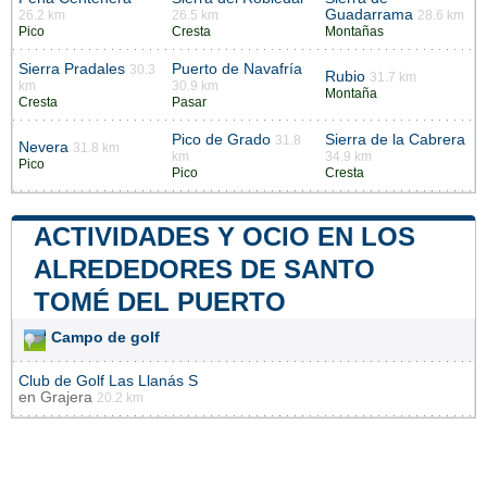
Guadarrama
26.2 km
26.5 km
28.6 km
Pico
Cresta
Montañas
Sierra Pradales
Puerto de Navafría
30.3
Rubio
31.7 km
km
30.9 km
Montaña
Cresta
Pasar
Pico de Grado
Sierra de la Cabrera
31.8
Nevera
31.8 km
km
34.9 km
Pico
Pico
Cresta
ACTIVIDADES Y OCIO EN LOS
ALREDEDORES DE SANTO
TOMÉ DEL PUERTO
Campo de golf
Club de Golf Las Llanás S
en
Grajera
20.2 km