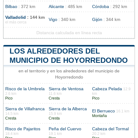
Bilbao
: 372 km
Alicante
: 485 km
Córdoba
: 292 km
Valladolid
: 144 km
Vigo
: 340 km
Gijón
: 344 km
el más cerca
Distancia calculada en línea recta
LOS ALREDEDORES DEL
MUNICIPIO DE HOYORREDONDO
en el territorio y en los alrededores del municipio de
Hoyorredondo
Risco de la Umbrela
Sierra de Ventosa
Cabeza Pelada
12.9
2.6 km
11.6 km
km
Pico
Cresta
Pico
Sierra de Villafranca
Sierra de la Alberca
El Berrueco
16.1 km
14.5 km
15.9 km
Montaña
Cresta
Cresta
Risco de Pajaritos
Peña del Cuervo
Cabeza del Tormal
18.4 km
19.1 km
20.2 km