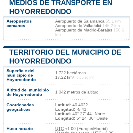
MEDIOS DE TRANSPORTE EN
HOYORREDONDO
Aeropuertos
Aeropuerto de Salamanca
55.1 km
cercanos
Aeropuerto de Valladolid
146.2 km
Aeropuerto de Madrid-Barajas
156.6
km
TERRITORIO DEL MUNICIPIO DE
HOYORREDONDO
Superficie del
1 722 hectáreas
municipio de
17,22 km²
(6,65 sq mi)
Hoyorredondo
Altitud del municipio
1 042 metros de altitud
de Hoyorredondo
Coordenadas
Latitud:
40.4622
geográficas
Longitud:
-5.41
Latitud:
40° 27' 44'' Norte
Longitud:
5° 24' 36'' Oeste
Huso horario
UTC
+1:00 (Europe/Madrid)