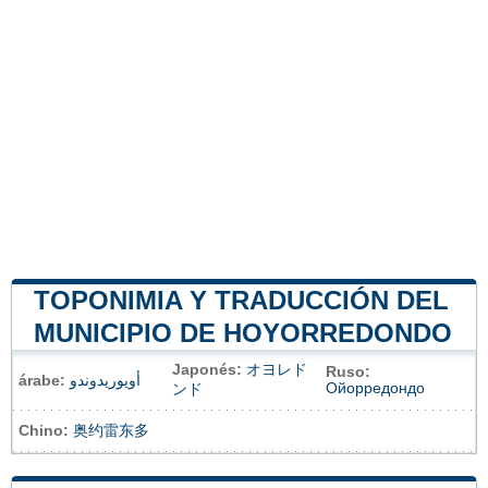
TOPONIMIA Y TRADUCCIÓN DEL
MUNICIPIO DE HOYORREDONDO
Japonés:
オヨレド
Ruso:
árabe:
أويوريدوندو
Ойорредондо
ンド
Chino:
奥约雷东多