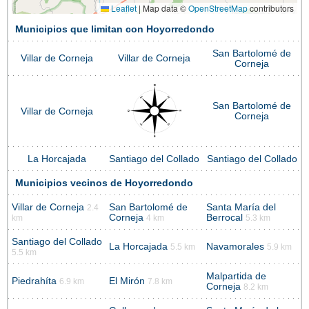
Leaflet
|
Map data ©
OpenStreetMap
contributors
Municipios que limitan con Hoyorredondo
San Bartolomé de
Villar de Corneja
Villar de Corneja
Corneja
San Bartolomé de
Villar de Corneja
Corneja
La Horcajada
Santiago del Collado
Santiago del Collado
Municipios vecinos de Hoyorredondo
Villar de Corneja
San Bartolomé de
Santa María del
2.4
Corneja
Berrocal
km
4 km
5.3 km
Santiago del Collado
La Horcajada
Navamorales
5.5 km
5.9 km
5.5 km
Malpartida de
Piedrahíta
El Mirón
6.9 km
7.8 km
Corneja
8.2 km