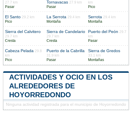
Tornavacas
27.7 km
27.9 km
km
Pasar
Pasar
Pico
El Santo
La Serrota
Serrota
29.2 km
29.4 km
29.4 km
Pico
Montaña
Montaña
Sierra del Calvitero
Sierra de Candelario
Puerto del Peón
29.7
29.7 km
29.7 km
km
Cresta
Cresta
Pasar
Cabeza Pelada
Puerto de la Cabrilla
Sierra de Gredos
29.8
km
31.9 km
33.1 km
Pico
Pasar
Montañas
ACTIVIDADES Y OCIO EN LOS
ALREDEDORES DE
HOYORREDONDO
Ninguna actividad registrada para el municipio de Hoyorredondo