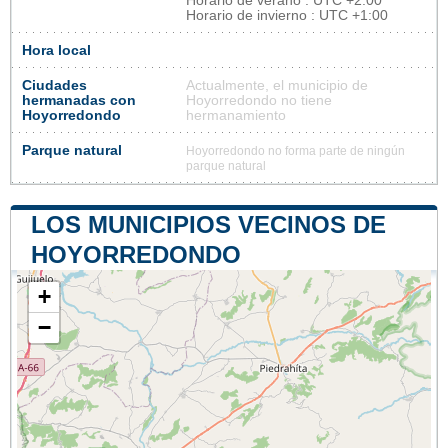
Horario de verano : UTC +2:00
Horario de invierno : UTC +1:00
Hora local
Ciudades
Actualmente, el municipio de
hermanadas con
Hoyorredondo no tiene
Hoyorredondo
hermanamiento
Parque natural
Hoyorredondo no forma parte de ningún
parque natural
LOS MUNICIPIOS VECINOS DE
HOYORREDONDO
+
−