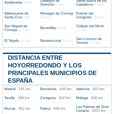
Gallegos de
Santa María de los
Avellaneda
8.4 km
Solmirón
Caballeros
8.9 km
8.9 km
Aldeanueva de
Mesegar de Corneja
Puente del
Santa Cruz
Congosto
9 km
10.2 km
10.4 km
San Miguel de
Collado del Mirón
Becedillas
11 km
Corneja
10.7 km
11.1 km
San Lorenzo de
El Tejado
Navaescurial
11.2 km
11.2 km
Tormes
12.2 km
DISTANCIA ENTRE
HOYORREDONDO Y LOS
PRINCIPALES MUNICIPIOS DE
ESPAÑA
Madrid
: 145 km
Barcelona
: 646 km
Valencia
: 443 km
Sevilla
: 346 km
Zaragoza
: 402 km
Málaga
: 426 km
Las Palmas de Gran
Murcia
: 461 km
Palma
: 694 km
Canaria
: 1651 km