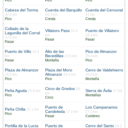
Pico
Pico
Pico
Cabeza del Torma
Cuerda del Barquillo
Cuerda del Cervunal
20.2 km
20.3 km
21 km
Pico
Cresta
Cresta
Collado de la
Villatoro Pass
Puerto de Villatoro
23.4
Lagunilla del Corral
km
23.4 km
23.2 km
Pasar
Pasar
Pasar
Puerto de Villo
Alto de las
Pico de Almanzor
23.4
Becedillas
km
23.6 km
25.4 km
Pasar
Montaña
Pico
Plaza de Almanzor
Plaza del Moro
Cerro de Valdehierro
Almanzor
25.4 km
25.4 km
25.6 km
Pico
Pico
Montaña
Circo de Gredos
26
Peña Aguda
Sierra de Ávila
25.8 km
27 km
km
Pico
Montañas
Circo
Puerto de
Los Campanarios
Peña Chilla
27.1 km
Candeleda
27.2 km
27.2 km
Pico
Pasar
Cumbres
Portilla de la Lucía
Puerto de
Cerro del Santo
29.2