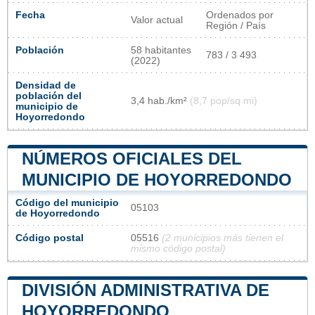
Fecha
Ordenados por
Valor actual
Región / País
Población
58 habitantes
783 / 3 493
(2022)
Densidad de
población del
3,4 hab./km²
(8,7 pop/sq mi)
municipio de
Hoyorredondo
NÚMEROS OFICIALES DEL
MUNICIPIO DE HOYORREDONDO
Código del municipio
05103
de Hoyorredondo
Código postal
05516
(2 municipios más tienen el
mismo código postal)
DIVISIÓN ADMINISTRATIVA DE
HOYORREDONDO