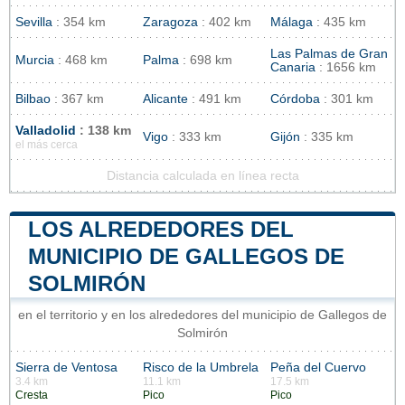
Sevilla
: 354 km
Zaragoza
: 402 km
Málaga
: 435 km
Las Palmas de Gran
Murcia
: 468 km
Palma
: 698 km
Canaria
: 1656 km
Bilbao
: 367 km
Alicante
: 491 km
Córdoba
: 301 km
Valladolid
: 138 km
Vigo
: 333 km
Gijón
: 335 km
el más cerca
Distancia calculada en línea recta
LOS ALREDEDORES DEL
MUNICIPIO DE GALLEGOS DE
SOLMIRÓN
en el territorio y en los alrededores del municipio de Gallegos de
Solmirón
Sierra de Ventosa
Risco de la Umbrela
Peña del Cuervo
3.4 km
11.1 km
17.5 km
Cresta
Pico
Pico