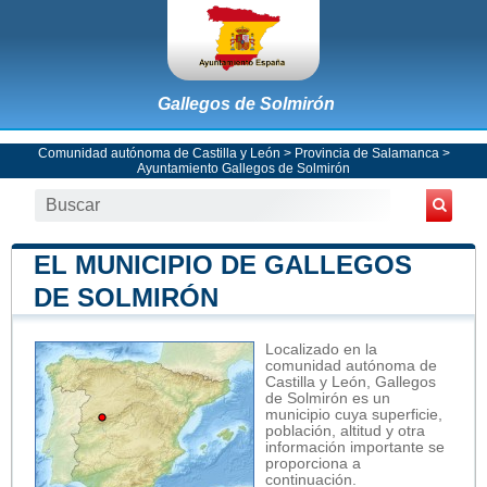
Gallegos de Solmirón
Comunidad autónoma de Castilla y León
>
Provincia de Salamanca
>
Ayuntamiento Gallegos de Solmirón
EL MUNICIPIO DE GALLEGOS
DE SOLMIRÓN
Localizado en la
comunidad autónoma de
Castilla y León, Gallegos
de Solmirón es un
municipio cuya superficie,
población, altitud y otra
información importante se
proporciona a
continuación.