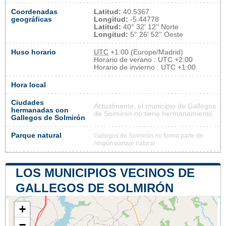
Coordenadas
Latitud:
40.5367
geográficas
Longitud:
-5.44778
Latitud:
40° 32' 12'' Norte
Longitud:
5° 26' 52'' Oeste
Huso horario
UTC
+1:00 (Europe/Madrid)
Horario de verano : UTC +2:00
Horario de invierno : UTC +1:00
Hora local
Ciudades
Actualmente, el municipio de Gallegos
hermanadas con
de Solmirón no tiene hermanamiento
Gallegos de Solmirón
Parque natural
Gallegos de Solmirón no forma parte de
ningún parque natural
LOS MUNICIPIOS VECINOS DE
GALLEGOS DE SOLMIRÓN
+
−