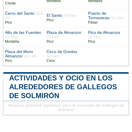
Montaña
Montaña
Cresta
Cerro del Santo
Puerto de
32.8
El Santo
32.8 km
Tornavacas
km
33.3 km
Pico
Pico
Pasar
Alto de las Fuentes
Plaza de Almanzor
Pico de Almanzor
33.4 km
34.3 km
34.3 km
Montaña
Pico
Pico
Plaza del Moro
Circo de Gredos
Almanzor
34.3 km
34.8 km
Pico
Circo
ACTIVIDADES Y OCIO EN LOS
ALREDEDORES DE GALLEGOS
DE SOLMIRÓN
Ninguna actividad registrada para el municipio de Gallegos de
Solmirón