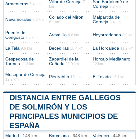
Villar de Corneja
San Bartolomé de
7
Armenteros
6.4 km
Corneja
km
7.2 km
Collado del Mirón
Malpartida de
Navamorales
7.2 km
Corneja
8.1 km
8.4 km
Puente del
Arevalillo
Hoyorredondo
8.6 km
8.9 km
Congosto
8.5 km
La Tala
Becedillas
La Horcajada
9.6 km
10.4 km
11.2 km
Cespedosa de
Zapardiel de la
Horcajo Medianero
Tormes
Cañada
11.3 km
11.9 km
12 km
Mesegar de Corneja
Piedrahíta
El Tejado
13 km
13.1 km
12.9 km
DISTANCIA ENTRE GALLEGOS
DE SOLMIRÓN Y LOS
PRINCIPALES MUNICIPIOS DE
ESPAÑA
Madrid
: 148 km
Barcelona
: 648 km
Valencia
: 448 km