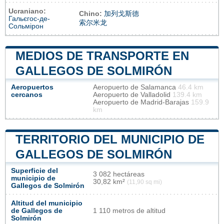
Ucraniano:
Chino:
加列戈斯德
Гальєгос-де-
索尔米龙
Сольмірон
MEDIOS DE TRANSPORTE EN
GALLEGOS DE SOLMIRÓN
Aeropuertos
Aeropuerto de Salamanca
46.4 km
cercanos
Aeropuerto de Valladolid
139.4 km
Aeropuerto de Madrid-Barajas
159.9
km
TERRITORIO DEL MUNICIPIO DE
GALLEGOS DE SOLMIRÓN
Superficie del
3 082 hectáreas
municipio de
30,82 km²
(11,90 sq mi)
Gallegos de Solmirón
Altitud del municipio
de Gallegos de
1 110 metros de altitud
Solmirón