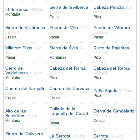
Sierra de la Alberca
Cabeza Pelada
20.8
El Berrueco
18.3 km
19.8 km
km
Montaña
Cresta
Pico
Sierra de Villafranca
Puerto de Villo
Puerto de Villatoro
25.2
21.4 km
km
25.2 km
Cresta
Pasar
Pasar
Villatoro Pass
Sierra de Ávila
Risco de Pajaritos
25.2
27.1
km
km
27.2 km
Pasar
Montañas
Pico
Cerro de
Cabeza del Tormal
Cabeza del Torma
Valdehierro
28.1 km
28.2 km
28.2 km
Montaña
Pico
Pico
Cuerda del Barquillo
Cuerda del Cervunal
Peña Aguda
31.9 km
29.2 km
29.8 km
Pico
Cresta
Cresta
Collado de la
Alto de las
Sierra de Candelario
Lagunilla del Corral
Becedillas
32 km
32.1 km
32 km
Montaña
Cresta
Pasar
Sierra del Calvitero
La Serrota
Serrota
32.5 km
32.5 km
32.1 km