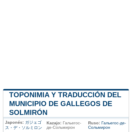
TOPONIMIA Y TRADUCCIÓN DEL
MUNICIPIO DE GALLEGOS DE
SOLMIRÓN
Japonés:
ガジェゴ
Kazajo:
Гальегос-
Ruso:
Гальегос-де-
де-Сольмирон
Сольмирон
ス・デ・ソルミロン