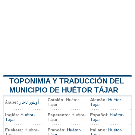
TOPONIMIA Y TRADUCCIÓN DEL
MUNICIPIO DE HUÉTOR TÁJAR
Catalán:
Huétor-
Alemán:
Huétor-
árabe:
أويتور تاخار
Tájar
Tájar
Inglés:
Huétor-
Esperanto:
Huétor-
Español:
Huétor-
Tájar
Tájar
Tájar
Euskera:
Huétor-
Francés:
Huétor-
Italiano:
Huétor-
Tájar
Tájar
Tájar