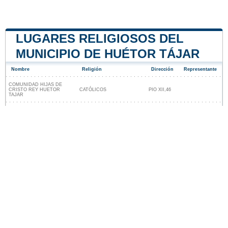
LUGARES RELIGIOSOS DEL
MUNICIPIO DE HUÉTOR TÁJAR
Nombre
Religión
Dirección
Representante
COMUNIDAD HIJAS DE
CRISTO REY HUETOR
CATÓLICOS
PIO XII,46
TAJAR
Lugares religiosos cerca de Huétor Tájar
Nuestro sitio no está afiliado ni patrocinado por
ninguna entidad gubernamental de España. Somos
una empresa independiente enfocada en brindar
información valiosa a los ciudadanos y residentes del
país.
Menciones legales
|
Actualizar los datos
|
Contacto
|
Ciudades y pueblos del mundo
| Copyright © 2026
ayuntamiento-espana.es Todos los derechos