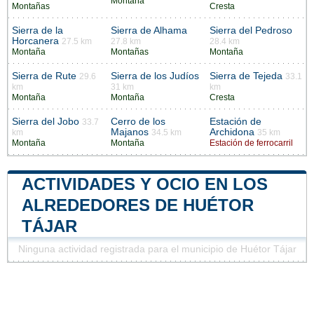
Montaña
Montañas
Cresta
Sierra de la
Sierra de Alhama
Sierra del Pedroso
Horcanera
27.5 km
27.8 km
28.4 km
Montaña
Montañas
Montaña
Sierra de Rute
Sierra de los Judíos
Sierra de Tejeda
29.6
33.1
km
31 km
km
Montaña
Montaña
Cresta
Sierra del Jobo
Cerro de los
Estación de
33.7
Majanos
Archidona
km
34.5 km
35 km
Montaña
Montaña
Estación de ferrocarril
ACTIVIDADES Y OCIO EN LOS
ALREDEDORES DE HUÉTOR
TÁJAR
Ninguna actividad registrada para el municipio de Huétor Tájar