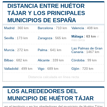
DISTANCIA ENTRE HUÉTOR
TÁJAR Y LOS PRINCIPALES
MUNICIPIOS DE ESPAÑA
Madrid
: 360 km
Barcelona
: 710 km
Valencia
: 408 km
Málaga
: 63 km
el
Sevilla
: 173 km
Zaragoza
: 565 km
más cerca
Las Palmas de Gran
Murcia
: 272 km
Palma
: 641 km
Canaria
: 1467 km
Bilbao
: 682 km
Alicante
: 339 km
Córdoba
: 99 km
Valladolid
: 499 km
Vigo
: 689 km
Gijón
: 720 km
Distancia calculada en línea recta
LOS ALREDEDORES DEL
MUNICIPIO DE HUÉTOR TÁJAR
en el territorio y en los alrededores del municipio de Huétor Tájar