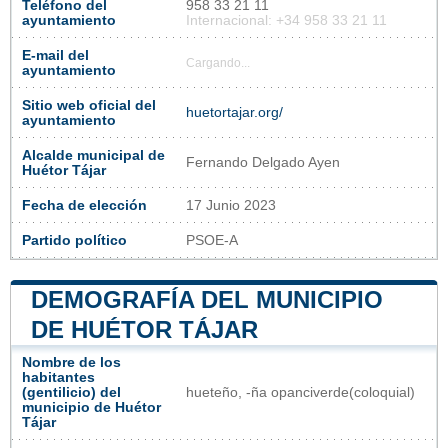
Teléfono del
958 33 21 11
ayuntamiento
Internacional: +34 958 33 21 11
E-mail del
Cargando...
ayuntamiento
Sitio web oficial del
huetortajar.org/
ayuntamiento
Alcalde municipal de
Fernando Delgado Ayen
Huétor Tájar
Fecha de elección
17 Junio 2023
Partido político
PSOE-A
DEMOGRAFÍA DEL MUNICIPIO
DE HUÉTOR TÁJAR
Nombre de los
habitantes
(gentilicio) del
hueteño, -ña opanciverde(coloquial)
municipio de Huétor
Tájar