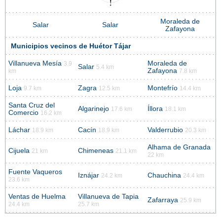
Moraleda de
Salar
Salar
Zafayona
Municipios vecinos de Huétor Tájar
Villanueva Mesía
Moraleda de
3.9
Salar
5.4 km
Zafayona
km
7.8 km
Loja
Zagra
Montefrío
9.7 km
12.5 km
14.4 km
Santa Cruz del
Algarinejo
Íllora
17.6 km
18.1 km
Comercio
16.2 km
Láchar
Cacín
Valderrubio
18.9 km
18.9 km
20.3 km
Alhama de Granada
Cijuela
Chimeneas
21 km
21.1 km
22 km
Fuente Vaqueros
Iznájar
Chauchina
24.2 km
24.4 km
23.6 km
Ventas de Huelma
Villanueva de Tapia
Zafarraya
25.9 km
24.4 km
25.7 km