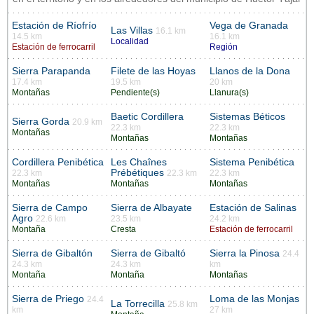
Estación de Ríofrío
Vega de Granada
Las Villas
16.1 km
14.5 km
16.1 km
Localidad
Estación de ferrocarril
Región
Sierra Parapanda
Filete de las Hoyas
Llanos de la Dona
17.4 km
19.5 km
20 km
Montañas
Pendiente(s)
Llanura(s)
Baetic Cordillera
Sistemas Béticos
Sierra Gorda
20.9 km
22.3 km
22.3 km
Montañas
Montañas
Montañas
Cordillera Penibética
Les Chaînes
Sistema Penibética
Prébétiques
22.3 km
22.3 km
22.3 km
Montañas
Montañas
Montañas
Sierra de Campo
Sierra de Albayate
Estación de Salinas
Agro
22.6 km
23.5 km
24.2 km
Montaña
Cresta
Estación de ferrocarril
Sierra de Gibaltón
Sierra de Gibaltó
Sierra la Pinosa
24.4
24.3 km
24.3 km
km
Montaña
Montaña
Montañas
Sierra de Priego
Loma de las Monjas
24.4
La Torrecilla
25.8 km
km
27 km