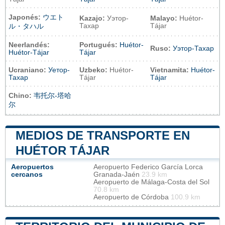
Japonés:
ウエト
Kazajo:
Уэтор-
Malayo:
Huétor-
Тахар
Tájar
ル・タハル
Neerlandés:
Portugués:
Huétor-
Ruso:
Уэтор-Тахар
Huétor-Tájar
Tájar
Ucraniano:
Уетор-
Uzbeko:
Huétor-
Vietnamita:
Huétor-
Тахар
Tájar
Tájar
Chino:
韦托尔-塔哈
尔
MEDIOS DE TRANSPORTE EN
HUÉTOR TÁJAR
Aeropuertos
Aeropuerto Federico García Lorca
cercanos
Granada-Jaén
23.9 km
Aeropuerto de Málaga-Costa del Sol
70.8 km
Aeropuerto de Córdoba
100.9 km