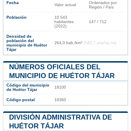
Fecha
Ordenados por
Valor actual
Región / País
Población
10 543
habitantes
147 / 712
(2022)
Densidad de
población del
264,0 hab./km²
(683,7 pop/sq mi)
municipio de Huétor
Tájar
NÚMEROS OFICIALES DEL
MUNICIPIO DE HUÉTOR TÁJAR
Código del municipio
18100
de Huétor Tájar
Código postal
18360
DIVISIÓN ADMINISTRATIVA DE
HUÉTOR TÁJAR