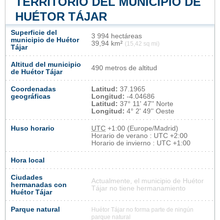
TERRITORIO DEL MUNICIPIO DE
HUÉTOR TÁJAR
Superficie del
3 994 hectáreas
municipio de Huétor
39,94 km²
(15,42 sq mi)
Tájar
Altitud del municipio
490 metros de altitud
de Huétor Tájar
Coordenadas
Latitud:
37.1965
geográficas
Longitud:
-4.04686
Latitud:
37° 11' 47'' Norte
Longitud:
4° 2' 49'' Oeste
Huso horario
UTC
+1:00 (Europe/Madrid)
Horario de verano : UTC +2:00
Horario de invierno : UTC +1:00
Hora local
Ciudades
Actualmente, el municipio de Huétor
hermanadas con
Tájar no tiene hermanamiento
Huétor Tájar
Parque natural
Huétor Tájar no forma parte de ningún
parque natural