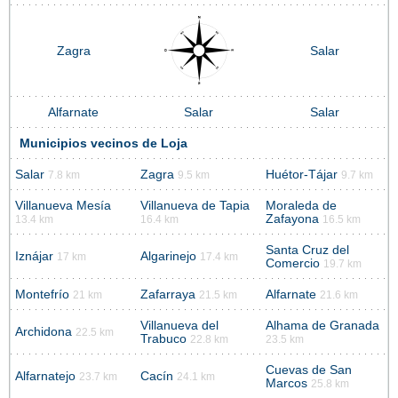
Zagra
Salar
Alfarnate
Salar
Salar
Municipios vecinos de Loja
Salar
Zagra
Huétor-Tájar
7.8 km
9.5 km
9.7 km
Villanueva Mesía
Villanueva de Tapia
Moraleda de
Zafayona
13.4 km
16.4 km
16.5 km
Santa Cruz del
Iznájar
Algarinejo
17 km
17.4 km
Comercio
19.7 km
Montefrío
Zafarraya
Alfarnate
21 km
21.5 km
21.6 km
Villanueva del
Alhama de Granada
Archidona
22.5 km
Trabuco
22.8 km
23.5 km
Cuevas de San
Alfarnatejo
Cacín
23.7 km
24.1 km
Marcos
25.8 km