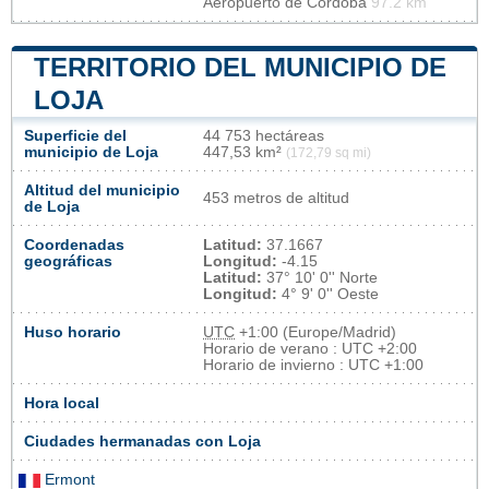
Aeropuerto de Córdoba
97.2 km
TERRITORIO DEL MUNICIPIO DE
LOJA
Superficie del
44 753 hectáreas
municipio de Loja
447,53 km²
(172,79 sq mi)
Altitud del municipio
453 metros de altitud
de Loja
Coordenadas
Latitud:
37.1667
geográficas
Longitud:
-4.15
Latitud:
37° 10' 0'' Norte
Longitud:
4° 9' 0'' Oeste
Huso horario
UTC
+1:00 (Europe/Madrid)
Horario de verano : UTC +2:00
Horario de invierno : UTC +1:00
Hora local
Ciudades hermanadas con Loja
Ermont