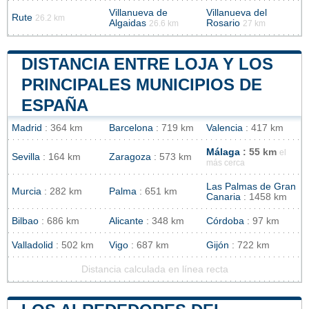
Villanueva de
Villanueva del
Rute
26.2 km
Algaidas
Rosario
26.6 km
27 km
DISTANCIA ENTRE LOJA Y LOS
PRINCIPALES MUNICIPIOS DE
ESPAÑA
Madrid
: 364 km
Barcelona
: 719 km
Valencia
: 417 km
Málaga
: 55 km
el
Sevilla
: 164 km
Zaragoza
: 573 km
más cerca
Las Palmas de Gran
Murcia
: 282 km
Palma
: 651 km
Canaria
: 1458 km
Bilbao
: 686 km
Alicante
: 348 km
Córdoba
: 97 km
Valladolid
: 502 km
Vigo
: 687 km
Gijón
: 722 km
Distancia calculada en línea recta