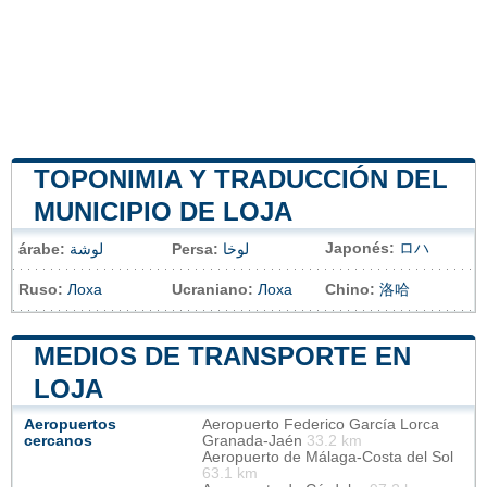
TOPONIMIA Y TRADUCCIÓN DEL
MUNICIPIO DE LOJA
Japonés:
ロハ
árabe:
لوشة
Persa:
لوخا
Ruso:
Лоха
Ucraniano:
Лоха
Chino:
洛哈
MEDIOS DE TRANSPORTE EN
LOJA
Aeropuertos
Aeropuerto Federico García Lorca
cercanos
Granada-Jaén
33.2 km
Aeropuerto de Málaga-Costa del Sol
63.1 km