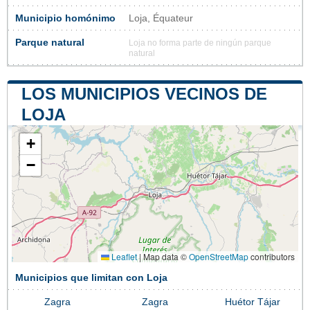
Municipio homónimo
Loja, Équateur
Parque natural
Loja no forma parte de ningún parque
natural
LOS MUNICIPIOS VECINOS DE
LOJA
+
−
Leaflet
|
Map data ©
OpenStreetMap
contributors
Municipios que limitan con Loja
Zagra
Zagra
Huétor Tájar