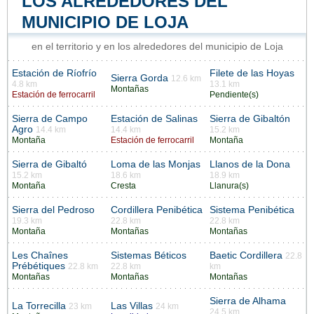
LOS ALREDEDORES DEL
MUNICIPIO DE LOJA
en el territorio y en los alrededores del municipio de Loja
Estación de Ríofrío
Filete de las Hoyas
Sierra Gorda
12.6 km
4.8 km
13.1 km
Montañas
Estación de ferrocarril
Pendiente(s)
Sierra de Campo
Estación de Salinas
Sierra de Gibaltón
Agro
14.4 km
14.4 km
15.2 km
Montaña
Estación de ferrocarril
Montaña
Sierra de Gibaltó
Loma de las Monjas
Llanos de la Dona
15.2 km
18.6 km
18.9 km
Montaña
Cresta
Llanura(s)
Sierra del Pedroso
Cordillera Penibética
Sistema Penibética
19.3 km
22.8 km
22.8 km
Montaña
Montañas
Montañas
Les Chaînes
Sistemas Béticos
Baetic Cordillera
22.8
Prébétiques
22.8 km
22.8 km
km
Montañas
Montañas
Montañas
Sierra de Alhama
La Torrecilla
Las Villas
23 km
24 km
24.5 km