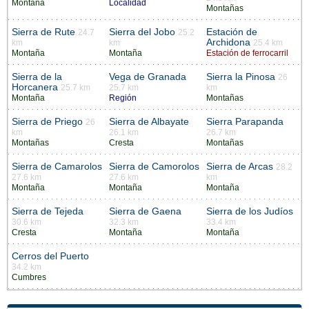
Montaña
Localidad
Montañas
Sierra de Rute
Sierra del Jobo
Estación de
24.7
25.2
Archidona
km
km
25.4 km
Montaña
Montaña
Estación de ferrocarril
Sierra de la
Vega de Granada
Sierra la Pinosa
26
Horcanera
25.7 km
25.7 km
km
Montaña
Región
Montañas
Sierra de Priego
Sierra de Albayate
Sierra Parapanda
26
km
26.1 km
26.7 km
Montañas
Cresta
Montañas
Sierra de Camarolos
Sierra de Camorolos
Sierra de Arcas
28.2
27.6 km
27.6 km
km
Montaña
Montaña
Montaña
Sierra de Tejeda
Sierra de Gaena
Sierra de los Judíos
30.6 km
32.3 km
33.4 km
Cresta
Montaña
Montaña
Cerros del Puerto
34.2 km
Cumbres