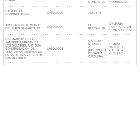
CLARA
MONJAS, 20
RODRIGUEZ
CASA DE LA
CATÓLICOS
JESUS, 8
CONGREGACION
Dª MARIA
ASOCIACION HERMANAS
LAS
CATÓLICOS
PURIFICACION
DEL BUEN SAMARITANO
PARRAS, 29
GONZALEZ JOVE
HERMANDAD DE LA
MAESTRO
SANTISIMA VIRGEN DE
MORALES,
D. JOSE
LOS DOLORES, ANTIGUA
23
ANTONIO
CONGREGACION DE
CATÓLICOS
(PARROQUIA
CASTILLA
TERCIARIOS SIERVOS DE
DE SANTA
CUELLAR
LA SANTISIMA VIRGEN DE
CATALINA)
LOS DOLORES
Lugares religiosos cerca de Loja
Nuestro sitio no está afiliado ni patrocinado por
ninguna entidad gubernamental de España. Somos
una empresa independiente enfocada en brindar
información valiosa a los ciudadanos y residentes del
país.
Menciones legales
|
Actualizar los datos
|
Contacto
|
Ciudades y pueblos del mundo
| Copyright © 2026
ayuntamiento-espana.es Todos los derechos