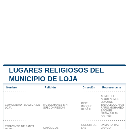
LUGARES RELIGIOSOS DEL
MUNICIPIO DE LOJA
Nombre
Religión
Dirección
Representante
AHMED EL
ALOUI,AHMED
OUAZINE
PINE
COMUNIDAD ISLAMICA DE
MUSULMANES SIN
TALHA,BOUCHAIB
BLOQUE
LOJA
SUBCONFESIÓN
FARIS,MOHAMED
IBIZA II
BACHIRI
NAFIA,SALAH
BOUSRIJ
CUESTA DE
Dª MARIA PAZ
CONVENTO DE SANTA
CATÓLICOS
LAS
GARCIA