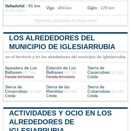
Valladolid
: 81 km
Vigo
: 404 km
Gijón
: 229 km
el más cerca
Distancia calculada en línea recta
LOS ALREDEDORES DEL
MUNICIPIO DE IGLESIARRUBIA
en el territorio y en los alrededores del municipio de Iglesiarrubia
Apeadero de Los
Estación de Los
Sierra de
Balbases
Balbases
Cavarrubias
28.7 km
28.7 km
31.1 km
Parada ferroviaria
Parada ferroviaria
Cresta
Sierra de
Sierra de las
Sierra de
Covarrubias
Mamblas
Cobarrubias
31.1 km
31.1 km
31.1 km
Cresta
Cresta
Cresta
ACTIVIDADES Y OCIO EN LOS
ALREDEDORES DE
IGLESIARRUBIA