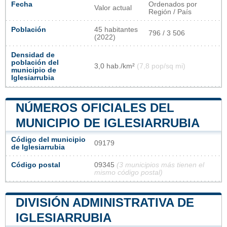
Fecha
Ordenados por
Valor actual
Región / País
Población
45 habitantes
796 / 3 506
(2022)
Densidad de
población del
3,0 hab./km²
(7,8 pop/sq mi)
municipio de
Iglesiarrubia
NÚMEROS OFICIALES DEL
MUNICIPIO DE IGLESIARRUBIA
Código del municipio
09179
de Iglesiarrubia
Código postal
09345
(3 municipios más tienen el
mismo código postal)
DIVISIÓN ADMINISTRATIVA DE
IGLESIARRUBIA