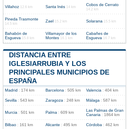
Cobos de Cerrato
Villahoz
Santa Inés
12.6 km
14 km
14.2 km
Pineda Trasmonte
Zael
Solarana
15.2 km
15.5 km
14.5 km
Bahabón de
Villamayor de los
Cabañes de
Esgueva
Montes
Esgueva
15.8 km
16.1 km
16.7 km
DISTANCIA ENTRE
IGLESIARRUBIA Y LOS
PRINCIPALES MUNICIPIOS DE
ESPAÑA
Madrid
: 174 km
Barcelona
: 505 km
Valencia
: 404 km
Sevilla
: 543 km
Zaragoza
: 248 km
Málaga
: 587 km
Las Palmas de Gran
Murcia
: 501 km
Palma
: 609 km
Canaria
: 1864 km
Bilbao
: 161 km
Alicante
: 495 km
Córdoba
: 462 km