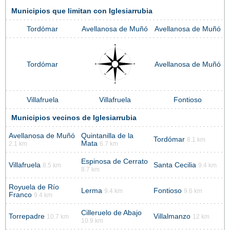
Municipios que limitan con Iglesiarrubia
Tordómar
Avellanosa de Muñó
Avellanosa de Muñó
Tordómar
Avellanosa de Muñó
Villafruela
Villafruela
Fontioso
Municipios vecinos de Iglesiarrubia
Avellanosa de Muñó
Quintanilla de la
Tordómar
8.1 km
Mata
2.1 km
6.7 km
Espinosa de Cerrato
Villafruela
Santa Cecilia
8.5 km
9.4 km
8.7 km
Royuela de Río
Lerma
Fontioso
9.4 km
9.6 km
Franco
9.4 km
Cilleruelo de Abajo
Torrepadre
Villalmanzo
10.7 km
12 km
10.9 km