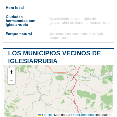
Hora local
Ciudades
Actualmente, el municipio de
hermanadas con
Iglesiarrubia no tiene hermanamiento
Iglesiarrubia
Parque natural
Iglesiarrubia no forma parte de ningún
parque natural
LOS MUNICIPIOS VECINOS DE
IGLESIARRUBIA
+
−
Leaflet
|
Map data ©
OpenStreetMap
contributors