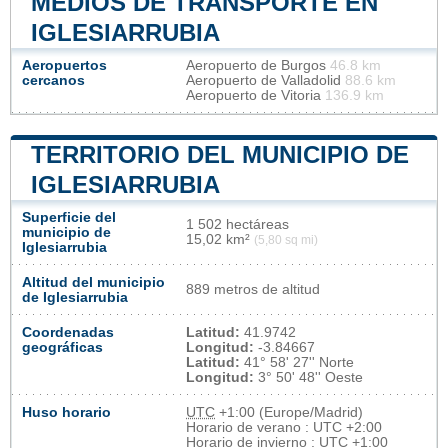
MEDIOS DE TRANSPORTE EN
IGLESIARRUBIA
Aeropuertos
Aeropuerto de Burgos
46.8 km
cercanos
Aeropuerto de Valladolid
88.6 km
Aeropuerto de Vitoria
136.9 km
TERRITORIO DEL MUNICIPIO DE
IGLESIARRUBIA
Superficie del
1 502 hectáreas
municipio de
15,02 km²
(5,80 sq mi)
Iglesiarrubia
Altitud del municipio
889 metros de altitud
de Iglesiarrubia
Coordenadas
Latitud:
41.9742
geográficas
Longitud:
-3.84667
Latitud:
41° 58' 27'' Norte
Longitud:
3° 50' 48'' Oeste
Huso horario
UTC
+1:00 (Europe/Madrid)
Horario de verano : UTC +2:00
Horario de invierno : UTC +1:00